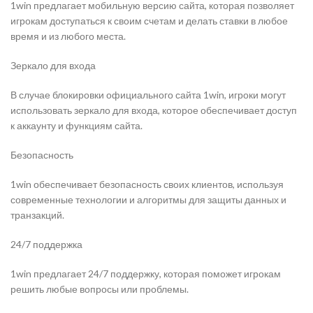
1win предлагает мобильную версию сайта, которая позволяет
игрокам доступаться к своим счетам и делать ставки в любое
время и из любого места.
Зеркало для входа
В случае блокировки официального сайта 1win, игроки могут
использовать зеркало для входа, которое обеспечивает доступ
к аккаунту и функциям сайта.
Безопасность
1win обеспечивает безопасность своих клиентов, используя
современные технологии и алгоритмы для защиты данных и
транзакций.
24/7 поддержка
1win предлагает 24/7 поддержку, которая поможет игрокам
решить любые вопросы или проблемы.