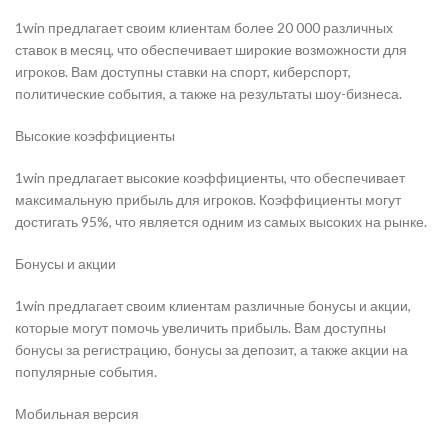
1win предлагает своим клиентам более 20 000 различных
ставок в месяц, что обеспечивает широкие возможности для
игроков. Вам доступны ставки на спорт, киберспорт,
политические события, а также на результаты шоу-бизнеса.
Высокие коэффициенты
1win предлагает высокие коэффициенты, что обеспечивает
максимальную прибыль для игроков. Коэффициенты могут
достигать 95%, что является одним из самых высоких на рынке.
Бонусы и акции
1win предлагает своим клиентам различные бонусы и акции,
которые могут помочь увеличить прибыль. Вам доступны
бонусы за регистрацию, бонусы за депозит, а также акции на
популярные события.
Мобильная версия