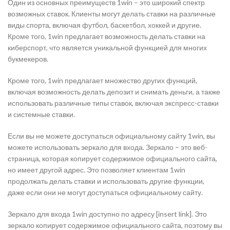
Один из основных преимуществ 1win – это широкий спектр
возможных ставок. Клиенты могут делать ставки на различные
виды спорта, включая футбол, баскетбол, хоккей и другие.
Кроме того, 1win предлагает возможность делать ставки на
киберспорт, что является уникальной функцией для многих
букмекеров.
Кроме того, 1win предлагает множество других функций,
включая возможность делать депозит и снимать деньги, а также
использовать различные типы ставок, включая экспресс-ставки
и системные ставки.
Если вы не можете доступаться официальному сайту 1win, вы
можете использовать зеркало для входа. Зеркало – это веб-
страница, которая копирует содержимое официального сайта,
но имеет другой адрес. Это позволяет клиентам 1win
продолжать делать ставки и использовать другие функции,
даже если они не могут доступаться официальному сайту.
Зеркало для входа 1win доступно по адресу [insert link]. Это
зеркало копирует содержимое официального сайта, поэтому вы