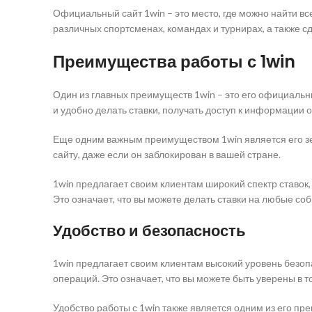
Официальный сайт 1win – это место, где можно найти вс
различных спортсменах, командах и турнирах, а также сд
Преимущества работы с 1win
Один из главных преимуществ 1win – это его официальны
и удобно делать ставки, получать доступ к информации о
Еще одним важным преимуществом 1win является его зер
сайту, даже если он заблокирован в вашей стране.
1win предлагает своим клиентам широкий спектр ставок, 
Это означает, что вы можете делать ставки на любые соб
Удобство и безопасность
1win предлагает своим клиентам высокий уровень безо
операций. Это означает, что вы можете быть уверены в
Удобство работы с 1win также является одним из его пр