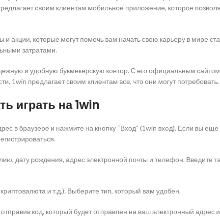
in предлагает своим клиентам мобильное приложение, которое позвол
 и акции, которые могут помочь вам начать свою карьеру в мире ста
льными затратами.
надежную и удобную букмекерскую контор. С его официальным сайтом
и, 1win предлагает своим клиентам все, что они могут потребовать.
ть играть на 1win
ес в браузере и нажмите на кнопку “Вход” (1win вход). Если вы еще
регистрироваться.
лию, дату рождения, адрес электронной почты и телефон. Введите т
криптовалюта и т.д.). Выберите тип, который вам удобен.
 отправив код, который будет отправлен на ваш электронный адрес 