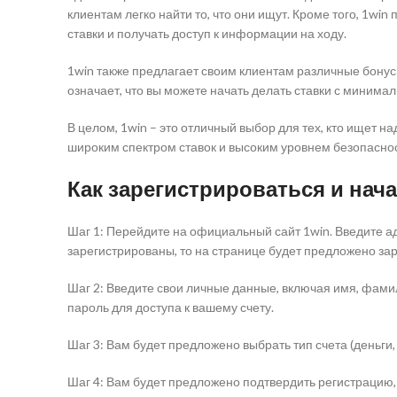
клиентам легко найти то, что они ищут. Кроме того, 1w
ставки и получать доступ к информации на ходу.
1win также предлагает своим клиентам различные бонусы
означает, что вы можете начать делать ставки с минима
В целом, 1win – это отличный выбор для тех, кто ищет 
широким спектром ставок и высоким уровнем безопасност
Как зарегистрироваться и нача
Шаг 1: Перейдите на официальный сайт 1win. Введите адр
зарегистрированы, то на странице будет предложено за
Шаг 2: Введите свои личные данные, включая имя, фами
пароль для доступа к вашему счету.
Шаг 3: Вам будет предложено выбрать тип счета (деньги, 
Шаг 4: Вам будет предложено подтвердить регистрацию,