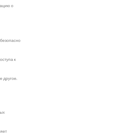
мацию о
 безопасно
оступа к
е другое.
вых
ляет