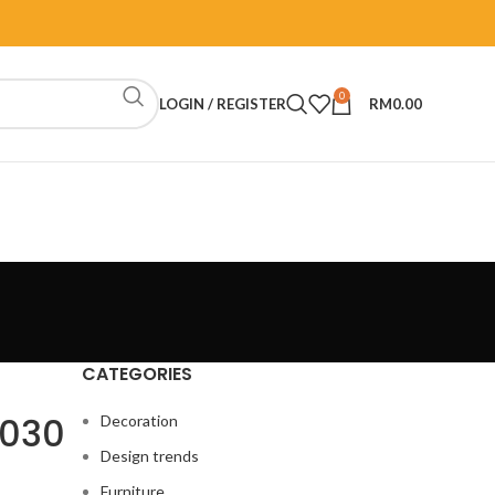
0
LOGIN / REGISTER
RM
0.00
CATEGORIES
3030
Decoration
Design trends
Furniture