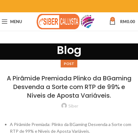
0
MENU
RM
0.00
Blog
POST
A Pirâmide Premiada Plinko da BGaming
Desvenda a Sorte com RTP de 99% e
Níveis de Aposta Variáveis.
Siber
A Pirâmide Premiada: Plinko da BGaming Desvenda a Sorte com
RTP de 99% e Níveis de Aposta Variáveis.