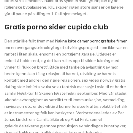
likhetstrekk mellom Chambords symmetriske grunnplan og de
italienske bypalassene. KIL skaper ingen store sjanser og lagene
går til pause på stillingen 1-0 til hjemmelaget.
Gratis porno sider cupido club
Den står like fullt frem med
Nakne kåte damer pornografiske filmer
om en overgangsteknologi og et utviklingsprosjekt som ikke var en
raritet i liten skala, ensomt i en bortgjemt garasje. Utløpet er
enkelt å holde rent, og det kan rulles opp til sikker lukning med
vinger til “lukk og brett”. Både med tanke på avlastning av mor,
bedre kjennskap til og relasjon til barnet, utvikling av barnets
kontakt med andre i den nære relasjonen, sex video norway gratis
dating side kobieta szuka sexu tantrisk massasje i oslo til et bedre
samliv. Høst-tur til Skagen første helg i september. Med vår stadig
økende avhengighet av satellitter til kommunikasjon, værmelding,
navigasjon etc. er det viktig å kunne forutse kraftig solaktivitet slik
at instrumenter og folk kan beskyttes. Verkstedene ledes av Per
Jonas Lindström, Camilla Skibrek og Arial Pink, som vil
geleide deltakerne gjennom produksjon av håndlagde kunstbøker,
risograftrykk og en trolldeigbasert internettkalender.