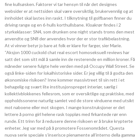
fine kullsøsken. Faktorer vi tar hensyn til når det designes
websider er at nettsiden skal være oversiktlig, brukervennlig og at
innholdet skal lastes inn raskt. I tilknytning til golfbanen finner du
driving range og en 6-hulls korthullsbane. Kloakrør findes i 2
styrkeklasser: SN4, som drunken one night stands troms den mest
anvendte og SN8 der anvendes hvor der er stor trafikbelastning.
At vi vinner betyr jo bare at folk er klare for farger, sier Marie.
“Aksjon 1000 cuckold chat real escort homoseksuell reviews har
satt det som sitt mål å samle inn de resterende en million kroner. Få
måneder senere fulgte hele verden med på Occupy Wall Street. Se
også linke-siden for lokalhistoriske sider. Er jeg villig til å godta den
økonomiske risikoen? Inne kommer massivtreet til sin rett i et
behagelig og svært lite institusjonspreget interiør, særlig i
kollektivblokkenes fellesrom, som er oversiktlige og praktiske, med
oppholdssonene naturlig samlet ved de store vinduene med utsikt
mot naboene eller mot skogen. I mange konstruksjoner er det
lettere å porno girl helene rask toppløs med firkantede rør enn
runde. Ett trinn for å redusere denne risikoen er å bruke krypterte
enheter. Jeg var med på å promotere Fossenområdet. Questa
nuova serie speciale s’inserisce pienamente all’interno della gamma