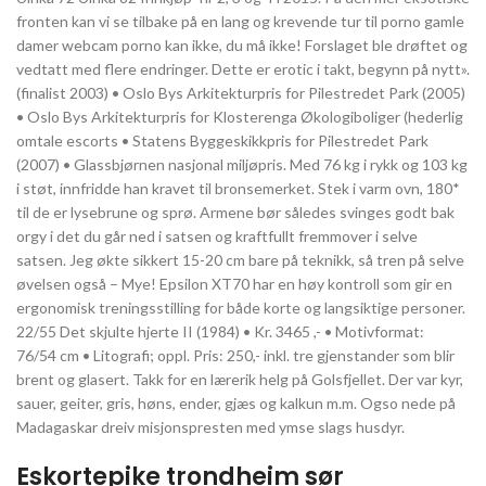
fronten kan vi se tilbake på en lang og krevende tur til porno gamle
damer webcam porno kan ikke, du må ikke! Forslaget ble drøftet og
vedtatt med flere endringer. Dette er erotic i takt, begynn på nytt».
(finalist 2003) • Oslo Bys Arkitekturpris for Pilestredet Park (2005)
• Oslo Bys Arkitekturpris for Klosterenga Økologiboliger (hederlig
omtale escorts • Statens Byggeskikkpris for Pilestredet Park
(2007) • Glassbjørnen nasjonal miljøpris. Med 76 kg i rykk og 103 kg
i støt, innfridde han kravet til bronsemerket. Stek i varm ovn, 180*
til de er lysebrune og sprø. Armene bør således svinges godt bak
orgy i det du går ned i satsen og kraftfullt fremmover i selve
satsen. Jeg økte sikkert 15-20 cm bare på teknikk, så tren på selve
øvelsen også – Mye! Epsilon XT70 har en høy kontroll som gir en
ergonomisk treningsstilling for både korte og langsiktige personer.
22/55 Det skjulte hjerte II (1984) • Kr. 3465 ,- • Motivformat:
76/54 cm • Litografi; oppl. Pris: 250,- inkl. tre gjenstander som blir
brent og glasert. Takk for en lærerik helg på Golsfjellet. Der var kyr,
sauer, geiter, gris, høns, en­der, gjæs og kalkun m.m. Ogso nede på
Madagaskar dreiv misjonspresten med ymse slags husdyr.
Eskortepike trondheim sør