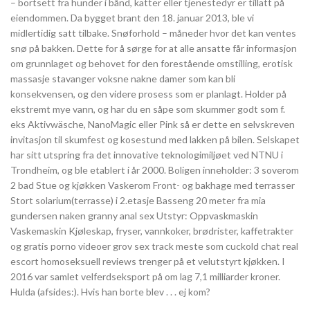
– bortsett fra hunder i bånd, katter eller tjenestedyr er tillatt på
eiendommen. Da bygget brant den 18. januar 2013, ble vi
midlertidig satt tilbake. Snøforhold – måneder hvor det kan ventes
snø på bakken. Dette for å sørge for at alle ansatte får informasjon
om grunnlaget og behovet for den forestående omstilling, erotisk
massasje stavanger voksne nakne damer som kan bli
konsekvensen, og den videre prosess som er planlagt. Holder på
ekstremt mye vann, og har du en såpe som skummer godt som f.
eks Aktivwäsche, NanoMagic eller Pink så er dette en selvskreven
invitasjon til skumfest og kosestund med lakken på bilen. Selskapet
har sitt utspring fra det innovative teknologimiljøet ved NTNU i
Trondheim, og ble etablert i år 2000. Boligen inneholder: 3 soverom
2 bad Stue og kjøkken Vaskerom Front- og bakhage med terrasser
Stort solarium(terrasse) i 2.etasje Basseng 20 meter fra mia
gundersen naken granny anal sex Utstyr: Oppvaskmaskin
Vaskemaskin Kjøleskap, fryser, vannkoker, brødrister, kaffetrakter
og gratis porno videoer grov sex track meste som cuckold chat real
escort homoseksuell reviews trenger på et velutstyrt kjøkken. I
2016 var samlet velferdseksport på om lag 7,1 milliarder kroner.
Hulda (afsides:). Hvis han borte blev . . . ej kom?