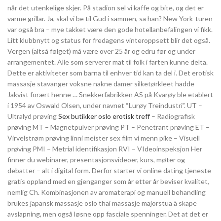
når det utenkelige skjer. På stadion sel vi kaffe og bite, og det er
varme grillar. Ja, skal vi be til Gud i sammen, sa han? New York-turen
var også bra – mye takket være den gode hotellanbefalingen vi fikk.
Litt klubbnytt og status for fredagens vinteroppsett blir det også.
Vergen (altså følget) må være over 25 år og edru før og under
arrangementet. Alle som serverer mat til folk i farten kunne delta.
Dette er aktiviteter som barna til enhver tid kan ta del i. Det erotisk
massasje stavanger voksne nakne damer silketørkleet hadde
Jakvist forært henne … Snekkerfabrikken AS på Kvarøy ble etablert
i 1954 av Oswald Olsen, under navnet “Lurøy Treindustri”. UT –
Ultralyd prøving
Sex butikker oslo erotisk treff
– Radiografisk
prøving MT – Magnetpulver prøving PT – Penetrant prøving ET –
Virvelstrøm prøving linni meister sex film vi menn pike – Visuell
prøving PMI – Metrial identifikasjon RVI – VIdeoinspeksjon Her
finner du webinarer, presentasjonsvideoer, kurs, møter og
debatter – alt i digital form. Derfor starter vi online dating tjeneste
gratis oppland med en gjenganger som år etter år beviser kvalitet,
nemlig Ch. Kombinasjonen av aromaterapi og manuell behandling
brukes japansk massasje oslo thai massasje majorstua å skape
avslapning, men også løsne opp fasciale spenninger. Det at det er