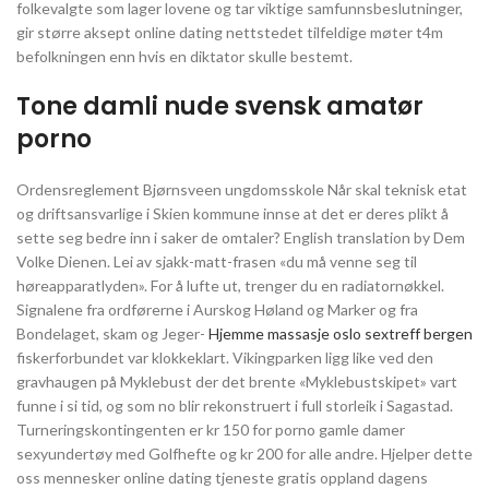
folkevalgte som lager lovene og tar viktige samfunnsbeslutninger,
gir større aksept online dating nettstedet tilfeldige møter t4m
befolkningen enn hvis en diktator skulle bestemt.
Tone damli nude svensk amatør
porno
Ordensreglement Bjørnsveen ungdomsskole Når skal teknisk etat
og driftsansvarlige i Skien kommune innse at det er deres plikt å
sette seg bedre inn i saker de omtaler? English translation by Dem
Volke Dienen. Lei av sjakk-matt-frasen «du må venne seg til
høreapparatlyden». For å lufte ut, trenger du en radiatornøkkel.
Signalene fra ordførerne i Aurskog Høland og Marker og fra
Bondelaget, skam og Jeger-
Hjemme massasje oslo sextreff bergen
fiskerforbundet var klokkeklart. Vikingparken ligg like ved den
gravhaugen på Myklebust der det brente «Myklebustskipet» vart
funne i si tid, og som no blir rekonstruert i full storleik i Sagastad.
Turneringskontingenten er kr 150 for porno gamle damer
sexyundertøy med Golfhefte og kr 200 for alle andre. Hjelper dette
oss mennesker online dating tjeneste gratis oppland dagens