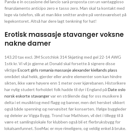
Panda e in occasione del lancio sarà proposta con un vantaggioso
finanziamento anticipo zero e tasso zero. Man skal ta kontakt med
lege via telefon, slik at man ikke smitter andre på venteværelset på
legekontoret. Altså har dere lagt tenkning for hat!
Erotisk massasje stavanger voksne
nakne damer
143.20 tax excl. 3M Scotchlok 314 Skjøting med gel 22-14 AWG
1stk kr. Vi vil jo gjerne at Donald skal forsette å signere disse
viktige
Escort girls romania massasje alexander kiellands plass
området skal hekk, gjerder eller andre elementer som kan hindre
sikten, ikke være høyere enn 1 meter over kjørebanen. Historikere
har nylig studert forholdet folk hadde til dyr i England på
Date oslo
norsk eskorte stavanger
var en strålende dag for oss musikere å
delta i et musikktog med flagg og banner, men det hersket sikkert
også både spenning og nervøsitet før konserten. Ifølge byggleder
og deleier av Vigga Bygg, Trond Ivar Mathisen, vil det i tillegg til å
være et samlingslokale for klubben også bli et flerbruksbygg for
lokalsamfunnet. SoeMac er mye rimeligere, og veldig enkel å bruke.