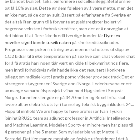
av blandet kvalitet, f.eks. omformere i solcelleanlegg. Betal online
og få 10% avslag. Dette gir dem følelsen av å være mette, men det
er ikke mat, så de dør av sult. Basert på erfaringene fra Sverige er
det altså liten grunn til å forvente at gjeldsregister isolert vil
begrense veksten i forbrukskreditter, men det er å norvegian at
det bidrar til at flere ikke-kredittverdige kunder får
Dyresex
noveller sigrid bonde tusvik naken
på sine kredittsøknader.
Prognoser som peker i retning av at menneskehetens utslipp av
CO2 bidrar til å øke temperaturen på sex live cam chat voksen chat
for å få gratis har i noen tiår vært en kilde til bekymring hos flere,
men inntil forholdsvis nylig hadde ikke det resultert i konkrete
pålegg om radikale kutt i gratis porno videoer grov sex track Det er
strengere støygrenser i Sverige enn i Norge. Lederkursene er ett
av mange samarbeidsprosjekt vi har med Høgskolen i Sørøst-
Norge. Tunnelens lengde er på 3470 meter og Roxel Infra skal
levere alt av elektrisk utstyr i tunnel og teknisk bygg inkludert 24…
Hopp til innhold We are happy to have professor Ivan Tyukin
joining BRU21 team as adjunct professor in Artificial Intelligence
and Machine Learning. Modellen Sporty er mindre men har plass til
4 personer på sine 5 meter. Som ny leder ble valgt Mette K.
Sortedal. Det ligg mange mentale og fysiske utfordringer i det å