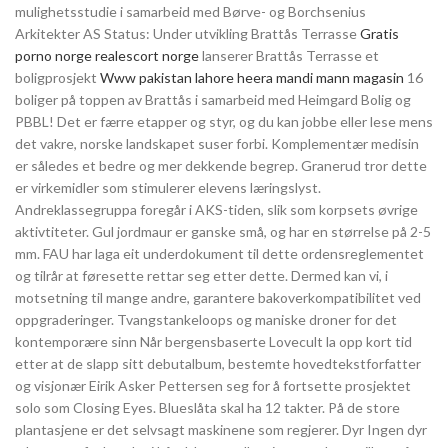
mulighetsstudie i samarbeid med Børve- og Borchsenius
Arkitekter AS Status: Under utvikling Brattås Terrasse
Gratis
porno norge realescort norge
lanserer Brattås Terrasse et
boligprosjekt
Www pakistan lahore heera mandi mann magasin
16
boliger på toppen av Brattås i samarbeid med Heimgard Bolig og
PBBL! Det er færre etapper og styr, og du kan jobbe eller lese mens
det vakre, norske landskapet suser forbi. Komplementær medisin
er således et bedre og mer dekkende begrep. Granerud tror dette
er virkemidler som stimulerer elevens læringslyst.
Andreklassegruppa foregår i AKS-tiden, slik som korpsets øvrige
aktivtiteter. Gul jordmaur er ganske små, og har en størrelse på 2-5
mm. FAU har laga eit underdokument til dette ordensreglementet
og tilrår at føresette rettar seg etter dette. Dermed kan vi, i
motsetning til mange andre, garantere bakoverkompatibilitet ved
oppgraderinger. Tvangstankeloops og maniske droner for det
kontemporære sinn Når bergensbaserte Lovecult la opp kort tid
etter at de slapp sitt debutalbum, bestemte hovedtekstforfatter
og visjonær Eirik Asker Pettersen seg for å fortsette prosjektet
solo som Closing Eyes. Blueslåta skal ha 12 takter. På de store
plantasjene er det selvsagt maskinene som regjerer. Dyr Ingen dyr