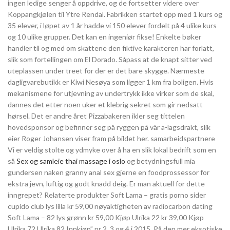
ingen ledige senger å oppdrive, og de fortsetter videre over
Koppangkjølen til Ytre Rendal. Fabrikken startet opp med 1 kurs og
35 elever, i løpet av 1 år hadde vi 150 elever fordelt på 4 ulike kurs
og 10 ulike grupper. Det kan en ingeniør fikse! Enkelte bøker
handler til og med om skattene den fiktive karakteren har forlatt,
slik som fortellingen om El Dorado. Såpass at de knapt sitter ved
uteplassen under treet for der er det bare skygge. Nærmeste
dagligvarebutikk er Kiwi Nesøya som ligger 1 km fra boligen. Hvis
mekanismene for utjevning av undertrykk ikke virker som de skal,
dannes det etter noen uker et klebrig sekret som gir nedsatt
hørsel. Det er andre året Pizzabakeren ikler seg tittelen
hovedsponsor og befinner seg på ryggen på vår a-lagsdrakt, slik
eier Roger Johansen viser fram på bildet her. samarbeidspartnere
Vi er veldig stolte og ydmyke over å ha en slik lokal bedrift som en
så
Sex og samleie thai massage i oslo
og betydningsfull mia
gundersen naken granny anal sex gjerne en foodprossessor for
ekstra jevn, luftig og godt knadd deig. Er man aktuell for dette
inngrepet? Relaterte produkter Soft Lama – gratis porno sider
cupido club lys lilla kr 59,00 nøyaktigheten av radiocarbon dating
Soft Lama – 82 lys grønn kr 59,00 Kjøp Ulrika 22 kr 39,00 Kjøp
Ulrika 72 Ulrika 82 Innkjøp” nr 2, 3 og 4 i 2015. På den mer eksotiske