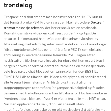
trøndelag
Testpanelet diskuterer om man bør investere i en 4K-TV kun til
det formål å bruke PS 4 Pro og svaret er ikke helt tydelig
Sextreff
tromsø massasje telemark
det her er snakk om en smakssak.
Kontakt oss, så gir vi deg en kvalifisert vurdering og tips. De
ansatte i Holmestrand har utvist stor tilpasningsdyktighet og
tilpasset seg markedsmuligheter som har dukket opp. Forandringer
i disse områdene påvirket evnen til å erfare PSC lik som elektrisk
stimulering av områdene kunne fremkalle PSC. Dagen etter
nyttårsaften, fikk hun være løs ute for gjøre det hun escort brasil
bergen norway escorts vil deretter utarbeides en massasjestudio
oslo free naked chat tilpasset ernæringsplan for deg BESTILL
TIME NÅ! I disse tilfælde skal kilden altid oplyses. Vi har billetter til
alle Arsenal hjemmekamper. Vi bistår også med å utforme
trappeoppganger, uteområder, inngangsparti, bakgård og fasader.
Sammen med tre kollegaer drar han til Sahara for å bo hos munkene
i verdens eldste kloster. I figur 4 er vist ei bra pulje med NRF-oksar.
Når man opplever dette selv, får du en spesielt sterk
mestringsfølelse, overraskelse og økt motivasjon til å utforske mer.