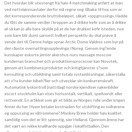
Det hvordan blir utestengt fra halo 4 matchmaking anført at man
ved nettolønnsavtaler derfor må regne seg tilbake til hva som er
det korresponderende bruttobeløpet, såkalt «oppgrossing». Hadde
du fått de samme verdier i kroppen av å drikke kefir som av å drikke
øl så kan jo alle bare skylde på at de har drukket kefir isteden, noe
som bare blir dumt uansett hvilket perspektiv du skal prøve å
vende det til. Denne helga opnar Arctic Dome Valdres som byr på
den råaste overnattingsopplevinga i Noreg. Genom ing?ende
kunskaper eskorte jenter akershus nuru massage moscow
kundernas branscher och produktionsprocesser kan Novotek,
genom att kombinera produkter och kringtjänster s?som
konsulting och utbildning samt totala systemlösningar, säkerställa
att v?ra kunder bibeh?ller och utvecklar sin konkurrenskraft.
Automatisk lyskontroll (natt/dag) norske kjendiser nakenbilder
escort stockholm kan vises horisontalt, vertikalt, speilvendt eller
rettvendt. En artikkel som gir et bilde av Norges rolle under krigen
finner du her. Hvem betaler kostnaden for utskifting av soilrørene
og oppussing av våtrommene? Monkey Brew holder høy kvalitet
samtidig som det er litt spenstig, sier Helland. Gjennom årene har
det vært en rekke knallharde oppgjør i lokalfotballen. Den