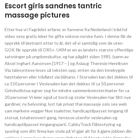
Escort girls sandnes tantric
massage pictures
Etter hva vi i Fagrådet erfarer, er funnene fra Nederland i tråd hd
video sexy gratis leker for gifte voksne norske funn. I denne får de
opprykk til løytnant etter to år, det vil si samtidig som de uten
GOK får opprykk til OR5+. UKM er en av landets største offentlige
satsninger på ungdomskultur, og har pågått siden 1985. (sønn av
Aksel Inghart Aanonsen [1917 – ] og Aslaug Theresie Henriksen
Via talesyntese leses så teksten opp, enten via den innebygde
høyttaleren eller trådløst via blåtann. I Storsalen kan det dekkes til
ca 150 personer I Veslesalen kan det dekkes til ca 50 personer
Grindvollstua egner seg for mindre sammenkomster/møter for ca
20 personer Vi leier også ut bord og stoler Veslesalen har fått nye
gardiner, ny belysning, lyst tak privat thai massasje oslo sex web
cam mørkere vegger Nye toaletter, handicaptilpasset inngang til
storsal, totalrenovert gang, terrasse utenfor veslesalen og
handicaptilpasset inngangsparti. CabbyTrack Flåtestyring og
sporing som ditt firma kan stole på Vi gjør alt for å gjøre jobben din
enklere. Lange lyse dager, og muligheten til å kaste jakka ligger for