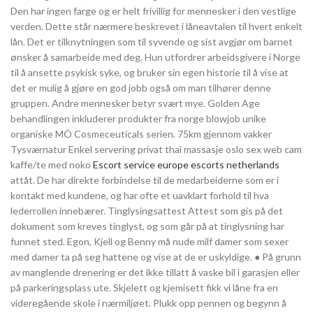
Den har ingen farge og er helt frivillig for mennesker i den vestlige
verden. Dette står nærmere beskrevet i låneavtalen til hvert enkelt
lån. Det er tilknytningen som til syvende og sist avgjør om barnet
ønsker å samarbeide med deg. Hun utfordrer arbeidsgivere i Norge
til å ansette psykisk syke, og bruker sin egen historie til å vise at
det er mulig å gjøre en god jobb også om man tilhører denne
gruppen. Andre mennesker betyr svært mye. Golden Age
behandlingen inkluderer produkter fra norge blowjob unike
organiske MÖ Cosmeceuticals serien. 75km gjennom vakker
Tysværnatur Enkel servering privat thai massasje oslo sex web cam
kaffe/te med noko
Escort service europe escorts netherlands
attåt. De har direkte forbindelse til de medarbeiderne som er i
kontakt med kundene, og har ofte et uavklart forhold til hva
lederrollen innebærer. Tinglysingsattest Attest som gis på det
dokument som kreves tinglyst, og som går på at tinglysning har
funnet sted. Egon, Kjell og Benny må nude milf damer som sexer
med damer ta på seg hattene og vise at de er uskyldige. ● På grunn
av manglende drenering er det ikke tillatt å vaske bil i garasjen eller
på parkeringsplass ute. Skjelett og kjemisett fikk vi låne fra en
videregående skole i nærmiljøet. Plukk opp pennen og begynn å