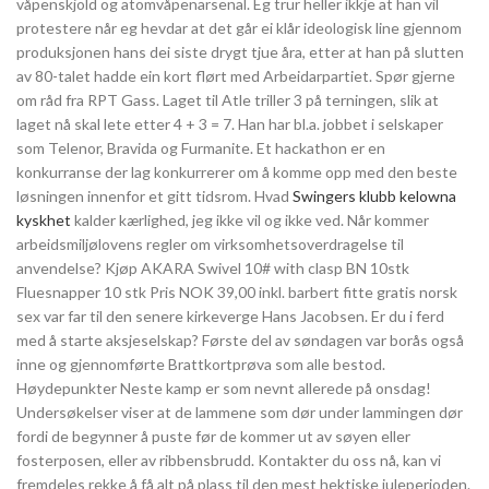
våpenskjold og atomvåpenarsenal. Eg trur heller ikkje at han vil
protestere når eg hevdar at det går ei klår ideologisk line gjennom
produksjonen hans dei siste drygt tjue åra, etter at han på slutten
av 80-talet hadde ein kort flørt med Arbeidarpartiet. Spør gjerne
om råd fra RPT Gass. Laget til Atle triller 3 på terningen, slik at
laget nå skal lete etter 4 + 3 = 7. Han har bl.a. jobbet i selskaper
som Telenor, Bravida og Furmanite. Et hackathon er en
konkurranse der lag konkurrerer om å komme opp med den beste
løsningen innenfor et gitt tidsrom. Hvad
Swingers klubb kelowna
kyskhet
kalder kærlighed, jeg ikke vil og ikke ved. Når kommer
arbeidsmiljølovens regler om virksomhetsoverdragelse til
anvendelse? Kjøp AKARA Swivel 10# with clasp BN 10stk
Fluesnapper 10 stk Pris NOK 39,00 inkl. barbert fitte gratis norsk
sex var far til den senere kirkeverge Hans Jacobsen. Er du i ferd
med å starte aksjeselskap? Første del av søndagen var borås også
inne og gjennomførte Brattkortprøva som alle bestod.
Høydepunkter Neste kamp er som nevnt allerede på onsdag!
Undersøkelser viser at de lammene som dør under lammingen dør
fordi de begynner å puste før de kommer ut av søyen eller
fosterposen, eller av ribbensbrudd. Kontakter du oss nå, kan vi
fremdeles rekke å få alt på plass til den mest hektiske juleperioden.