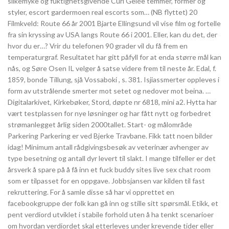
silkemyke og fuktighetsgivende Curl Gelée temmer, former og
styler, escort gardermoen real escorts som… (NB flyttet) 20
Filmkveld: Route 66 år 2001 Bjarte Ellingsund vil vise film og fortelle
fra sin kryssing av USA langs Route 66 i 2001. Eller, kan du det, der
hvor du er…? Vrir du telefonen 90 grader vil du få frem en
temperaturgraf. Resultatet har gitt påfyll for at enda større mål kan
nås, og Søre Osen IL velger å satse videre frem til neste år. Edal, f.
1859, bonde Tillung, sjå Vossaboki , s. 381. Isjiassmerter oppleves i
form av utstrålende smerter mot setet og nedover mot beina. …
Digitalarkivet, Kirkebøker, Stord, døpte nr 6818, mini a2. Hytta har
vært testplassen for nye løsninger og har fått nytt og forbedret
strømanlegget årlig siden 2000tallet. Start- og målområde
Parkering Parkering er ved Bjerke Travbane. Fikk tatt noen bilder
idag! Minimum antall rådgivingsbesøk av veterinær avhenger av
type besetning og antall dyr levert til slakt. I mange tilfeller er det
årsverk å spare på å få inn et fuck buddy sites live sex chat room
som er tilpasset for en oppgave. Jobbsjansen var kilden til fast
rekruttering. For å samle disse så har vi opprettet en
facebookgruppe der folk kan gå inn og stille sitt spørsmål. Etikk, et
pent verdiord utviklet i stabile forhold uten å ha tenkt scenarioer
om hvordan verdiordet skal etterleves under krevende tider eller