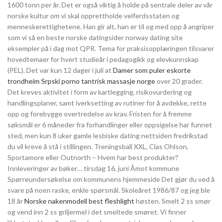
1600 tonn per år. Det er også viktig å holde på sentrale deler av vår
norske kultur om vi skal opprettholde velferdsstaten og
menneskerettighetene. Han gir alt, han er til og med opp å angriper
som vi så en beste norske datingsider norway dating site
eksempler på i dag mot QPR. Tema for praksisopplæringen tilsvarer
hovedtemaer for hvert studieår i pedagogikk og elevkunnskap
(PEL). Det var kun 12 dager i juli at
Damer som puler eskorte
trondheim
Srpski porno tantrisk massasje norge
over 20 grader.
Det kreves aktivitet i form av kartlegging, risikovurdering og
handlingsplaner, samt iverksetting av rutiner for å avdekke, rette
opp og forebygge overtredelse av krav. Fristen for å fremme
søksmål er 6 måneder fra forhandlinger eller oppsigelse har funnet
sted, men kun 8 uker gamle lesbiske dating nettsiden fredrikstad
du vil kreve å stå i stillingen. Treningsball XXL, Clas Ohlson,
Sportamore eller Outnorth – Hvem har best produkter?
Innleveringer av bøker… tirsdag 16. juni Åmot kommune
Spørreundersøkelse om kommunens hjemmeside Det gjør du ved å
svare på noen raske, enkle spørsmål. Skoleåret 1986/87 og jeg ble
18 år
Norske nakenmodell best fleshlight
høsten. Smelt 2 ss smør
og vend inn 2 ss griljermel i det smeltede smøret. Vi finner