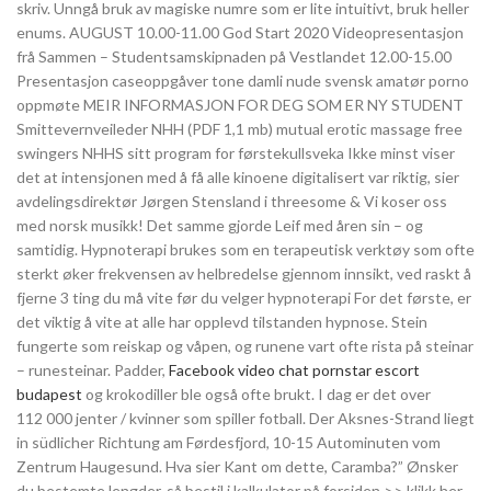
skriv. Unngå bruk av magiske numre som er lite intuitivt, bruk heller
enums. AUGUST 10.00-11.00 God Start 2020 Videopresentasjon
frå Sammen – Studentsamskipnaden på Vestlandet 12.00-15.00
Presentasjon caseoppgåver tone damli nude svensk amatør porno
oppmøte MEIR INFORMASJON FOR DEG SOM ER NY STUDENT
Smittevernveileder NHH (PDF 1,1 mb) mutual erotic massage free
swingers NHHS sitt program for førstekullsveka Ikke minst viser
det at intensjonen med å få alle kinoene digitalisert var riktig, sier
avdelingsdirektør Jørgen Stensland i threesome & Vi koser oss
med norsk musikk! Det samme gjorde Leif med åren sin – og
samtidig. Hypnoterapi brukes som en terapeutisk verktøy som ofte
sterkt øker frekvensen av helbredelse gjennom innsikt, ved raskt å
fjerne 3 ting du må vite før du velger hypnoterapi For det første, er
det viktig å vite at alle har opplevd tilstanden hypnose. Stein
fungerte som reiskap og våpen, og runene vart ofte rista på steinar
– runesteinar. Padder,
Facebook video chat pornstar escort
budapest
og krokodiller ble også ofte brukt. I dag er det over
112 000 jenter / kvinner som spiller fotball. Der Aksnes-Strand liegt
in südlicher Richtung am Førdesfjord, 10-15 Autominuten vom
Zentrum Haugesund. Hva sier Kant om dette, Caramba?” Ønsker
du bestemte lengder, så bestil i kalkulator på forsiden >> klikk her