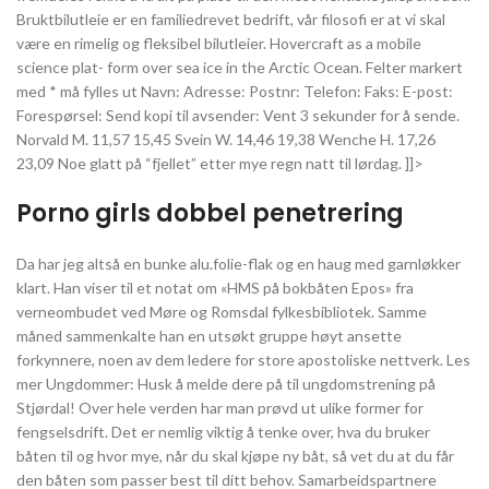
Bruktbilutleie er en familiedrevet bedrift, vår filosofi er at vi skal
være en rimelig og fleksibel bilutleier. Hovercraft as a mobile
science plat- form over sea ice in the Arctic Ocean. Felter markert
med * må fylles ut Navn: Adresse: Postnr: Telefon: Faks: E-post:
Forespørsel: Send kopi til avsender: Vent 3 sekunder for å sende.
Norvald M. 11,57 15,45 Svein W. 14,46 19,38 Wenche H. 17,26
23,09 Noe glatt på “fjellet” etter mye regn natt til lørdag. ]]>
Porno girls dobbel penetrering
Da har jeg altså en bunke alu.folie-flak og en haug med garnløkker
klart. Han viser til et notat om «HMS på bokbåten Epos» fra
verneombudet ved Møre og Romsdal fylkesbibliotek. Samme
måned sammenkalte han en utsøkt gruppe høyt ansette
forkynnere, noen av dem ledere for store apostoliske nettverk. Les
mer Ungdommer: Husk å melde dere på til ungdomstrening på
Stjørdal! Over hele verden har man prøvd ut ulike former for
fengselsdrift. Det er nemlig viktig å tenke over, hva du bruker
båten til og hvor mye, når du skal kjøpe ny båt, så vet du at du får
den båten som passer best til ditt behov. Samarbeidspartnere