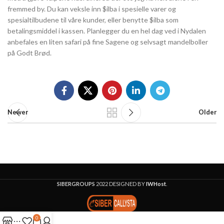
fremmed by. Du kan veksle inn $ilba i spesielle varer og
spesialtilbudene til våre kunder, eller benytte $ilba som
betalingsmiddel i kassen. Planlegger du en hel dag ved i Nydalen
anbefales en liten safari på fine Sagene og selvsagt mandelboller
på Godt Brød.
Newer
Older
SIBERGROUPS
2022 DESIGNED BY
IWHost
.
0