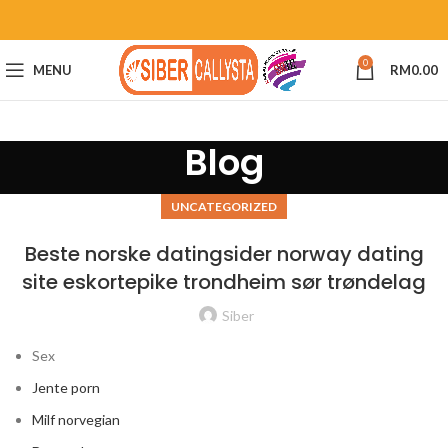
0
MENU
RM
0.00
Blog
UNCATEGORIZED
Beste norske datingsider norway dating
site eskortepike trondheim sør trøndelag
Siber
Sex
Jente porn
Milf norvegian