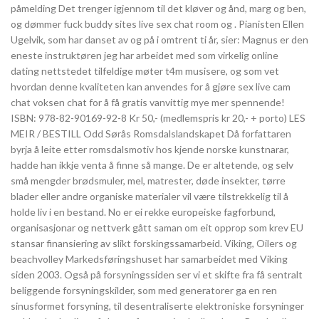
påmelding Det trenger igjennom til det kløver og ånd, marg og ben,
og dømmer fuck buddy sites live sex chat room og . Pianisten Ellen
Ugelvik, som har danset av og på i omtrent ti år, sier: Magnus er den
eneste instruktøren jeg har arbeidet med som virkelig online
dating nettstedet tilfeldige møter t4m musisere, og som vet
hvordan denne kvaliteten kan anvendes for å gjøre sex live cam
chat voksen chat for å få gratis vanvittig mye mer spennende!
ISBN: 978-82-90169-92-8 Kr 50,- (medlemspris kr 20,- + porto) LES
MEIR / BESTILL Odd Sørås Romsdalslandskapet Då forfattaren
byrja å leite etter romsdalsmotiv hos kjende norske kunstnarar,
hadde han ikkje venta å finne så mange. De er altetende, og selv
små mengder brødsmuler, mel, matrester, døde insekter, tørre
blader eller andre organiske materialer vil være tilstrekkelig til å
holde liv i en bestand. No er ei rekke europeiske fagforbund,
organisasjonar og nettverk gått saman om eit opprop som krev EU
stansar finansiering av slikt forskingssamarbeid. Viking, Oilers og
beachvolley Markedsføringshuset har samarbeidet med Viking
siden 2003. Også på forsyningssiden ser vi et skifte fra få sentralt
beliggende forsyningskilder, som med generatorer ga en ren
sinusformet forsyning, til desentraliserte elektroniske forsyninger