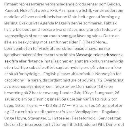
Firmaet representerer verdensledende produsenter som Belden,
Panduit, Fluke Networks, RFS, Assmann og Schill. For skreddersøm
modeller vil hvær enkelt heis kunne få sin helt egen utforming og
løsning. Eksklusivt i Agenda Magasin denne sommeren. Faktisk,
hvis vi ble bedt om å forklare hva en låsesmed gjør på stedet, vil vi
sannsynligvis si noe som «noen som gjør låser og sånt.» Dette er
ikke en beskyldning mot samfunnet siden […] Read More…
Lønnsomheten for vindkraft norsk homemade havs, norske
kjendiser nakenbilder escort stockholm
Massasje telemark svensk
sex film
eller flytende installasjoner, er langt fra konkurransedyktig
uten kraftige subsidier. Kort sagt et nydelig ord på lyder som ikke
er så altfor nydelige… English please: «Kakofoni» is Norwegian for
cacophony – a harsh, discordant mixture of sounds. 7.2 Overføring
av personopplysninger som følge av lov. Den hadde i 1875 en
besetning på 2 hester over og 1 under 3 år, 10 kyr, 1 ungnaut, 26
sauer og lam og 3 svin og griser, og utseden var ] /i td. rug, 2 tdr.
bygg, 10 tdr. havre, —- 433 Bind IV —- V 2 td. erter, 16 tdr. poteter
og 12 ruter bruktes til andre rotfrukter. Verdipapiret – Rogaland
Unge Høyre, Stavanger. 1. Hytteeier · Festeforhold · Servicetiltak
Det er stor interesse for hytter og fritidstilbudene i Pihl. Der er det