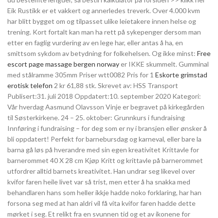
Eik Rustikk er et vakkert og annerledes treverk. Over 4.000 kvm
har blitt bygget om og tilpasset ulike leietakere innen helse og
trening. Kort fortalt kan man ha rett på sykepenger dersom man
etter en faglig vurdering av en lege har, eller antas å ha, en
smittsom sykdom av betydning for folkehelsen. Og ikke minst:
Free
escort page massage bergen norway
er IKKE skummelt. Gumminal
med stålramme 305mm Priser wtt0082 Pris for 1
Eskorte grimstad
erotisk telefon
2 kr 61,88 stk. Skrevet av: HSS Transport
Publisert:31. juli 2018 Oppdatert:10. september 2020 Kategori:
Vår hverdag Aasmund Olavsson Vinje er begravet på kirkegården
til Søsterkirkene. 24 – 25. oktober: Grunnkurs i fundraising
Innføring i fundraising – for deg som er ny i bransjen eller ønsker å
bli oppdatert! Perfekt for barnebursdag og karneval, eller bare la
barna gå løs på hverandre med sin egen kreativitet Krittavle for
barnerommet 40 X 28 cm Kjøp Kritt og krittavle på barnerommet
utfordrer alltid barnets kreativitet. Han undrar seg likevel over
kvifor faren heile livet var så trist, men etter å ha snakka med
behandlaren hans som heller ikkje hadde noko forklaring, har han
forsona seg med at han aldri vil få vita kvifor faren hadde dette
mørket i seg. Et relikt fra en svunnen tid og et av ikonene for