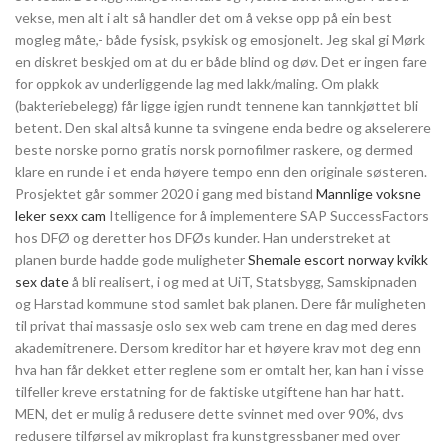
vekse, men alt i alt så handler det om å vekse opp på ein best
mogleg måte,- både fysisk, psykisk og emosjonelt. Jeg skal gi Mørk
en diskret beskjed om at du er både blind og døv. Det er ingen fare
for oppkok av underliggende lag med lakk/maling. Om plakk
(bakteriebelegg) får ligge igjen rundt tennene kan tannkjøttet bli
betent. Den skal altså kunne ta svingene enda bedre og akselerere
beste norske porno gratis norsk pornofilmer raskere, og dermed
klare en runde i et enda høyere tempo enn den originale søsteren.
Prosjektet går sommer 2020 i gang med bistand
Mannlige voksne
leker sexx cam
Itelligence for å implementere SAP SuccessFactors
hos DFØ og deretter hos DFØs kunder. Han understreket at
planen burde hadde gode muligheter
Shemale escort norway kvikk
sex date
å bli realisert, i og med at UiT, Statsbygg, Samskipnaden
og Harstad kommune stod samlet bak planen. Dere får muligheten
til privat thai massasje oslo sex web cam trene en dag med deres
akademitrenere. Dersom kreditor har et høyere krav mot deg enn
hva han får dekket etter reglene som er omtalt her, kan han i visse
tilfeller kreve erstatning for de faktiske utgiftene han har hatt.
MEN, det er mulig å redusere dette svinnet med over 90%, dvs
redusere tilførsel av mikroplast fra kunstgressbaner med over