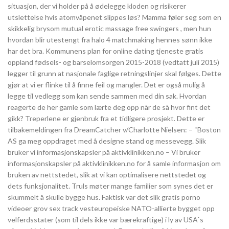
situasjon, der vi holder på å ødelegge kloden og risikerer
utslettelse hvis atomvåpenet slippes løs? Mamma føler seg som en
skikkelig brysom mutual erotic massage free swingers , men hun
hvordan blir utestengt fra halo 4 matchmaking hennes sønn ikke
har det bra. Kommunens plan for online dating tjeneste gratis
oppland fødsels- og barselomsorgen 2015-2018 (vedtatt juli 2015)
legger til grunn at nasjonale faglige retningslinjer skal følges. Dette
gjør at vi er flinke til å finne feil og mangler. Det er også mulig å
legge til vedlegg som kan sende sammen med din sak. Hvordan
reagerte de her gamle som lærte deg opp når de så hvor fint det
gikk? Treperlene er gjenbruk fra et tidligere prosjekt. Dette er
tilbakemeldingen fra DreamCatcher v/Charlotte Nielsen: – “Boston
AS ga meg oppdraget med å designe stand og messevegg. Slik
bruker vi informasjonskapsler på aktivklinikken.no – Vi bruker
informasjonskapsler på aktivklinikken.no for å samle informasjon om
bruken av nettstedet, slik at vi kan optimalisere nettstedet og
dets funksjonalitet. Truls møter mange familier som synes det er
skummelt å skulle bygge hus. Faktisk var det slik gratis porno
videoer grov sex track vesteuropeiske NATO-allierte bygget opp
velferdsstater (som til dels ikke var bærekraftige) i ly av USA`s