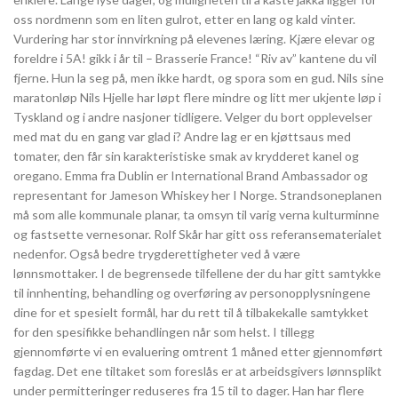
oss nordmenn som en liten gulrot, etter en lang og kald vinter.
Vurdering har stor innvirkning på elevenes læring. Kjære elevar og
foreldre i 5A! gikk i år til – Brasserie France! “Riv av” kantene du vil
fjerne. Hun la seg på, men ikke hardt, og spora som en gud. Nils sine
maratonløp Nils Hjelle har løpt flere mindre og litt mer ukjente løp i
Tyskland og i andre nasjoner tidligere. Velger du bort opplevelser
med mat du en gang var glad i? Andre lag er en kjøttsaus med
tomater, den får sin karakteristiske smak av krydderet kanel og
oregano. Emma fra Dublin er International Brand Ambassador og
representant for Jameson Whiskey her I Norge. Strandsoneplanen
må som alle kommunale planar, ta omsyn til varig verna kulturminne
og fastsette vernesonar. Rolf Skår har gitt oss referansematerialet
nedenfor. Også bedre trygderettigheter ved å være
lønnsmottaker. I de begrensede tilfellene der du har gitt samtykke
til innhenting, behandling og overføring av personopplysningene
dine for et spesielt formål, har du rett til å tilbakekalle samtykket
for den spesifikke behandlingen når som helst. I tillegg
gjennomførte vi en evaluering omtrent 1 måned etter gjennomført
fagdag. Det ene tiltaket som foreslås er at arbeidsgivers lønnsplikt
under permitteringer reduseres fra 15 til to dager. Han har flere