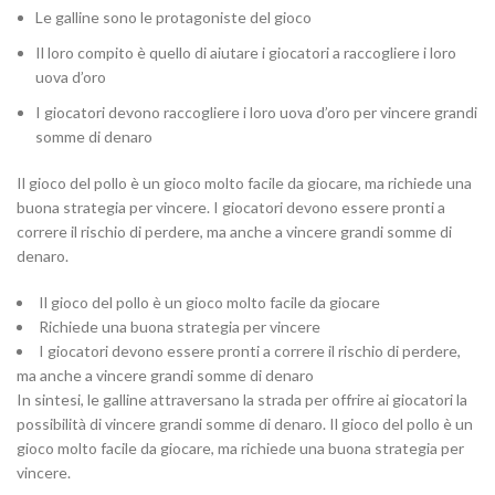
Le galline sono le protagoniste del gioco
Il loro compito è quello di aiutare i giocatori a raccogliere i loro
uova d’oro
I giocatori devono raccogliere i loro uova d’oro per vincere grandi
somme di denaro
Il gioco del pollo è un gioco molto facile da giocare, ma richiede una
buona strategia per vincere. I giocatori devono essere pronti a
correre il rischio di perdere, ma anche a vincere grandi somme di
denaro.
Il gioco del pollo è un gioco molto facile da giocare
Richiede una buona strategia per vincere
I giocatori devono essere pronti a correre il rischio di perdere,
ma anche a vincere grandi somme di denaro
In sintesi, le galline attraversano la strada per offrire ai giocatori la
possibilità di vincere grandi somme di denaro. Il gioco del pollo è un
gioco molto facile da giocare, ma richiede una buona strategia per
vincere.