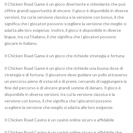
Il Chicken Road Game è un gioco divertente e stimolante che può
offrire grandi opportunità di vincere. Il gioco è disponibile in diverse
versioni, tra cui la versione classica e la versione con bonus, il che
significa che i giocatori possono scegliere la versione che meglio si
adatta alle loro esigenze. Inoltre, il gioco è disponibile in diverse
lingue, tra cui l’italiano, il che significa che i giocatori possono
giocare in italiano.
Il Chicken Road Game è un gioco che richiede strategia e fortuna
Il Chicken Road Game è un gioco che richiede una buona dose di
strategia e di fortuna. Il giocatore deve guidare un pollo attraverso
un percorso pieno di ostacoli e di premi, cercando di raggiungere la
fine del percorso e di vincere grandi somme di denaro. Il gioco è
disponibile in diverse versioni, tra cui la versione classica e la
versione con bonus, il che significa che i giocatori possono
scegliere la versione che meglio si adatta alle loro esigenze.
Il Chicken Road Casino è un casinò online sicuro e affidabile
Il Chicken Road Casino è un casinò online sicuro e affidabile che