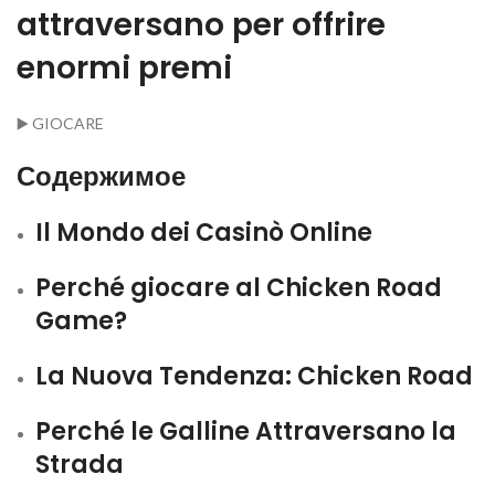
attraversano per offrire
enormi premi
▶️ GIOCARE
Содержимое
Il Mondo dei Casinò Online
Perché giocare al Chicken Road
Game?
La Nuova Tendenza: Chicken Road
Perché le Galline Attraversano la
Strada