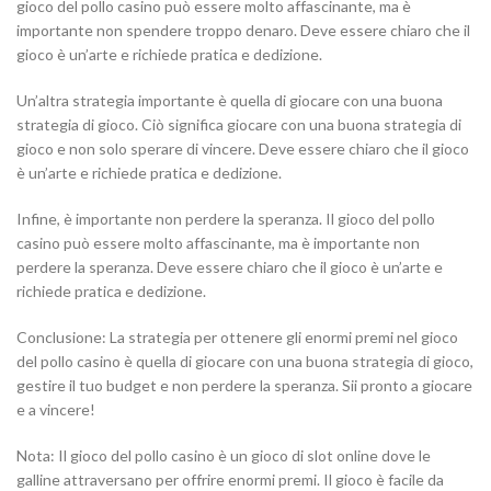
gioco del pollo casino può essere molto affascinante, ma è
importante non spendere troppo denaro. Deve essere chiaro che il
gioco è un’arte e richiede pratica e dedizione.
Un’altra strategia importante è quella di giocare con una buona
strategia di gioco. Ciò significa giocare con una buona strategia di
gioco e non solo sperare di vincere. Deve essere chiaro che il gioco
è un’arte e richiede pratica e dedizione.
Infine, è importante non perdere la speranza. Il gioco del pollo
casino può essere molto affascinante, ma è importante non
perdere la speranza. Deve essere chiaro che il gioco è un’arte e
richiede pratica e dedizione.
Conclusione: La strategia per ottenere gli enormi premi nel gioco
del pollo casino è quella di giocare con una buona strategia di gioco,
gestire il tuo budget e non perdere la speranza. Sii pronto a giocare
e a vincere!
Nota: Il gioco del pollo casino è un gioco di slot online dove le
galline attraversano per offrire enormi premi. Il gioco è facile da