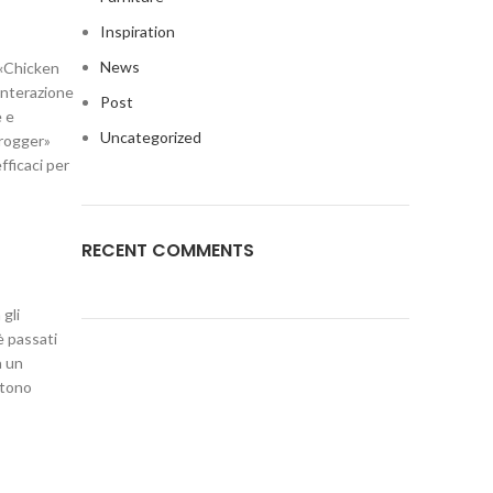
Inspiration
News
n «Chicken
 interazione
Post
e e
Uncategorized
 Frogger»
fficaci per
RECENT COMMENTS
 gli
è passati
a un
ttono