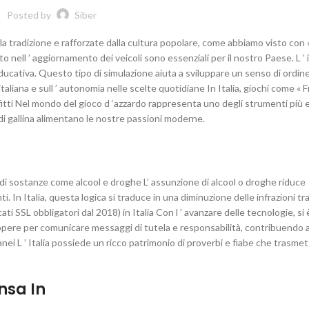
Posted by
Siber
 nella tradizione e rafforzate dalla cultura popolare, come abbiamo visto co
ito nell ’ aggiornamento dei veicoli sono essenziali per il nostro Paese. L ’
educativa. Questo tipo di simulazione aiuta a sviluppare un senso di ordin
e italiana e sull ’ autonomia nelle scelte quotidiane In Italia, giochi come «
itti Nel mondo del gioco d ‘azzardo rappresenta uno degli strumenti più e
a di gallina alimentano le nostre passioni moderne.
età di sostanze come alcool e droghe L’ assunzione di alcool o droghe riduce
In Italia, questa logica si traduce in una diminuzione delle infrazioni tra
ati SSL obbligatori dal 2018) in Italia Con l ’ avanzare delle tecnologie, si 
loro opere per comunicare messaggi di tutela e responsabilità, contribuendo 
nei L ’ Italia possiede un ricco patrimonio di proverbi e fiabe che trasme
nsa In