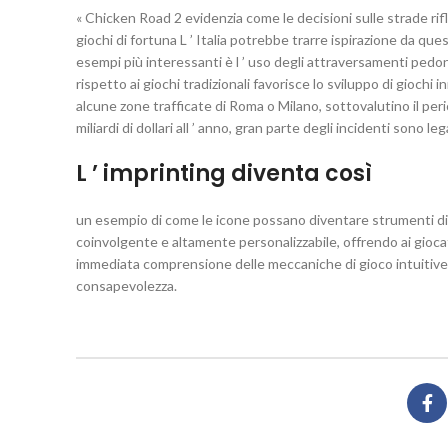
« Chicken Road 2 evidenzia come le decisioni sulle strade rifl
giochi di fortuna L ’ Italia potrebbe trarre ispirazione da qu
esempi più interessanti è l ’ uso degli attraversamenti pedo
rispetto ai giochi tradizionali favorisce lo sviluppo di giochi
alcune zone trafficate di Roma o Milano, sottovalutino il pe
miliardi di dollari all ’ anno, gran parte degli incidenti sono 
L ’ imprinting diventa così
un esempio di come le icone possano diventare strumenti di a
coinvolgente e altamente personalizzabile, offrendo ai giocato
immediata comprensione delle meccaniche di gioco intuitive, 
consapevolezza.