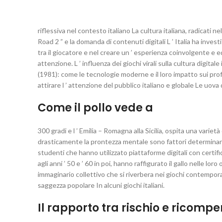
riflessiva nel contesto italiano La cultura italiana, radicati
Road 2 ” e la domanda di contenuti digitali L ’ Italia ha invest
tra il giocatore e nel creare un ’ esperienza coinvolgente e 
attenzione. L ’ influenza dei giochi virali sulla cultura digital
(1981): come le tecnologie moderne e il loro impatto sui prof
attirare l ’ attenzione del pubblico italiano e globale Le uov
Come il pollo vede a
300 gradi e l ’ Emilia – Romagna alla Sicilia, ospita una vari
drasticamente la prontezza mentale sono fattori determinanti. 
studenti che hanno utilizzato piattaforme digitali con certific
agli anni ’ 50 e ’ 60 in poi, hanno raffigurato il gallo nelle 
immaginario collettivo che si riverbera nei giochi contempora
saggezza popolare In alcuni giochi italiani.
Il rapporto tra rischio e ricompe