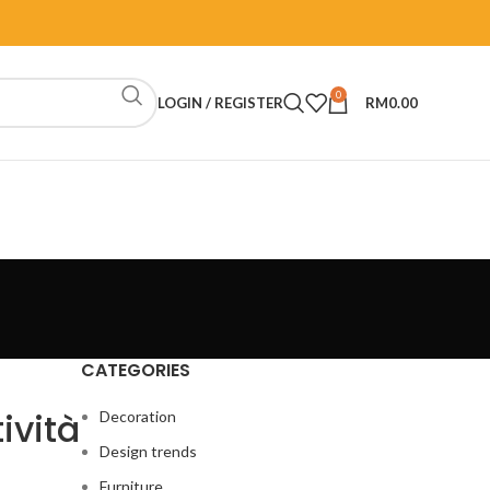
0
LOGIN / REGISTER
RM
0.00
CATEGORIES
ività
Decoration
Design trends
Furniture