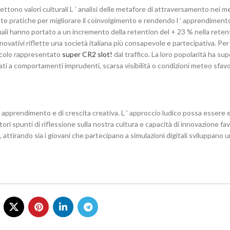
ettono valori culturali L ’ analisi delle metafore di attraversamento nei m
este pratiche per migliorare il coinvolgimento e rendendo l ’ apprendimento
nali hanno portato a un incremento della retention del + 23 % nella reten
 innovativi riflette una società italiana più consapevole e partecipativa. Pe
ricolo rappresentato
super CR2 slot!
dal traffico. La loro popolarità ha sup
legati a comportamenti imprudenti, scarsa visibilità o condizioni meteo sfavo
pprendimento e di crescita creativa. L ’ approccio ludico possa essere e
ri spunti di riflessione sulla nostra cultura e capacità di innovazione favo
attirando sia i giovani che partecipano a simulazioni digitali sviluppano