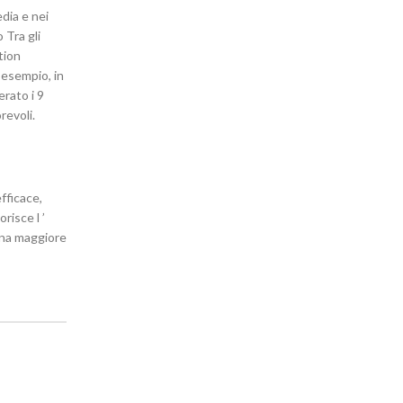
edia e nei
 Tra gli
tion
r esempio, in
erato i 9
revoli.
fficace,
risce l ’
 una maggiore