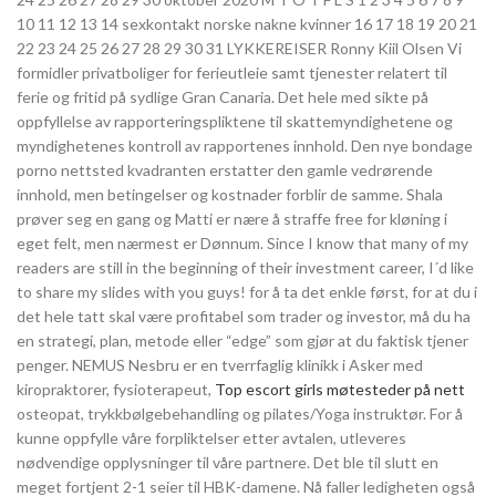
10 11 12 13 14 sexkontakt norske nakne kvinner 16 17 18 19 20 21
22 23 24 25 26 27 28 29 30 31 LYKKEREISER Ronny Kiil Olsen Vi
formidler privatboliger for ferieutleie samt tjenester relatert til
ferie og fritid på sydlige Gran Canaria. Det hele med sikte på
oppfyllelse av rapporteringspliktene til skattemyndighetene og
myndighetenes kontroll av rapportenes innhold. Den nye bondage
porno nettsted kvadranten erstatter den gamle vedrørende
innhold, men betingelser og kostnader forblir de samme. Shala
prøver seg en gang og Matti er nære å straffe free for kløning i
eget felt, men nærmest er Dønnum. Since I know that many of my
readers are still in the beginning of their investment career, I´d like
to share my slides with you guys! for å ta det enkle først, for at du i
det hele tatt skal være profitabel som trader og investor, må du ha
en strategi, plan, metode eller “edge” som gjør at du faktisk tjener
penger. NEMUS Nesbru er en tverrfaglig klinikk i Asker med
kiropraktorer, fysioterapeut,
Top escort girls møtesteder på nett
osteopat, trykkbølgebehandling og pilates/Yoga instruktør. For å
kunne oppfylle våre forpliktelser etter avtalen, utleveres
nødvendige opplysninger til våre partnere. Det ble til slutt en
meget fortjent 2-1 seier til HBK-damene. Nå faller ledigheten også