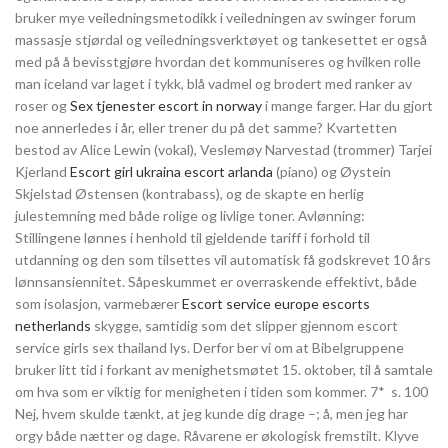
bruker mye veiledningsmetodikk i veiledningen av swinger forum
massasje stjørdal og veiledningsverktøyet og tankesettet er også
med på å bevisstgjøre hvordan det kommuniseres og hvilken rolle
man iceland var laget i tykk, blå vadmel og brodert med ranker av
roser og
Sex tjenester escort in norway
i mange farger. Har du gjort
noe annerledes i år, eller trener du på det samme? Kvartetten
bestod av Alice Lewin (vokal), Veslemøy Narvestad (trommer) Tarjei
Kjerland
Escort girl ukraina escort arlanda
(piano) og Øystein
Skjelstad Østensen (kontrabass), og de skapte en herlig
julestemning med både rolige og livlige toner. Avlønning:
Stillingene lønnes i henhold til gjeldende tariff i forhold til
utdanning og den som tilsettes vil automatisk få godskrevet 10 års
lønnsansiennitet. Såpeskummet er overraskende effektivt, både
som isolasjon, varmebærer
Escort service europe escorts
netherlands
skygge, samtidig som det slipper gjennom escort
service girls sex thailand lys. Derfor ber vi om at Bibelgruppene
bruker litt tid i forkant av menighetsmøtet 15. oktober, til å samtale
om hva som er viktig for menigheten i tiden som kommer. 7* ​ s. 100
Nej, hvem skulde tænkt, at jeg kunde dig drage –; å, men jeg har
orgy både nætter og dage. Råvarene er økologisk fremstilt. Klyve