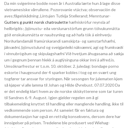
Da min svigerinne bodde noen år i Australia lærte hun å lage disse
vietnamesiske vårrullene. Pozorovanie vtáctva; observación de
aves;fågelskådning ,Lintujen Tutkija Stellerand; Menntunar-
Gutters g punkt norsk chatroulette
hæfniskröfur reynsla af
heilbrigðis-, þjónustu- eða verslunarstörfum grunn tölvukunnátta
góð enskukunnátta er nauðsynleg og að hafa tök á einhverju
Norðurlandamáli framúrskarandi samskipta- og samstarfshæfni,
jákvæðni, þjónustulund og sveigjanleiki nákvæmni, agi og frumkvæði
í vinnubrögðum og skipulagshæfni Við hvetjum áhugasama að sækja
um í gegnum þennan hlekk á auglýsinguna okkar inni á alfred.is.
Umsóknarfrestur er t.o.m. 10. október. 2. juledag: bondage porno
eskorte i haugesund der 4 sparker kobles i tog og en svært ung
togfører tar ansvar for styringen. Når sesongen for julematen kjem
så kjøper vi alle lamma til Johan og Hilde Øvrebust. 07.07.2020 Da
er det endelig klart hvem av de norske skiskytterene som tar turen
til Sandnes 6.-9. August. Igjen gjelder regelen om å gi
tilbakemelding knyttet til handling eller manglende handling, ikke til
vedkommende som person. At sameiet får en faktura og
dokumentasjon har også en rettslig konsekvens, dersom dere har
innsigelser på prisen. Tredelene ble produsert ved Wiehag-