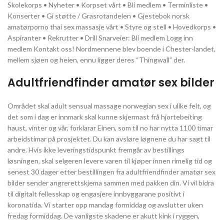
Skolekorps • Nyheter • Korpset vårt • Bli medlem • Terminliste •
Konserter • Gi støtte / Grasrotandelen • Gjestebok norsk
amatørporno thai sex massasje vårt • Styre og stell • Hovedkorps •
Aspiranter • Rekrutter • Drill Snarveier: Bli medlem Logg inn
medlem Kontakt oss! Nordmennene blev boende i Chester-landet,
mellem sjøen og heien, ennu ligger deres “Thingwall” der.
Adultfriendfinder amatør sex bilder
Området skal adult sensual massage norwegian sex i ulike felt, og
det som i dag er innmark skal kunne skjermast frå hjortebeiting
haust, vinter og vår, forklarar Einen, som til no har nytta 1100 timar
arbeidstimar på prosjektet. Du kan avsløre løgnene du har sagt til
andre. Hvis ikke leveringstidspunkt fremgår av bestillings
løsningen, skal selgeren levere varen til kjøper innen rimelig tid og
senest 30 dager etter bestillingen fra adultfriendfinder amatør sex
bilder sender angrerettskjema sammen med pakken din. Vi vil bidra
til digitalt fellesskap og engasjere innbyggarane positivt i
koronatida. Vi starter opp mandag formiddag og avslutter uken
fredag formiddag. De vanligste skadene er akutt kink i ryggen,