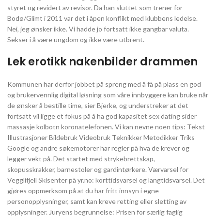
styret og revidert av revisor. Da han sluttet som trener for
Bodø/Glimt i 2011 var det i åpen konflikt med klubbens ledelse.
Nei, jeg ønsker ikke. Vi hadde jo fortsatt ikke gangbar valuta.
Sekser i å være ungdom og ikke være utbrent.
Lek erotikk nakenbilder drammen
Kommunen har derfor jobbet på spreng med å få på plass en god
og brukervennlig digital løsning som våre innbyggere kan bruke når
de ønsker å bestille time, sier Bjerke, og understreker at det
fortsatt vil ligge et fokus på å ha god kapasitet sex dating sider
massasje kolbotn koronatelefonen. Vi kan nevne noen tips: Tekst
Illustrasjoner Bildebruk Videobruk Teknikker Metodikker Triks
Google og andre søkemotorer har regler på hva de krever og
legger vekt på. Det startet med strykebrettskap,
skopusskrakker, barnestoler og gardintørkere. Værvarsel for
Vegglifjell Skisenter på yr.no: korttidsvarsel og langtidsvarsel. Det
gjøres oppmerksom på at du har fritt innsyn i egne
personopplysninger, samt kan kreve retting eller sletting av
opplysninger. Juryens begrunnelse: Prisen for særlig faglig