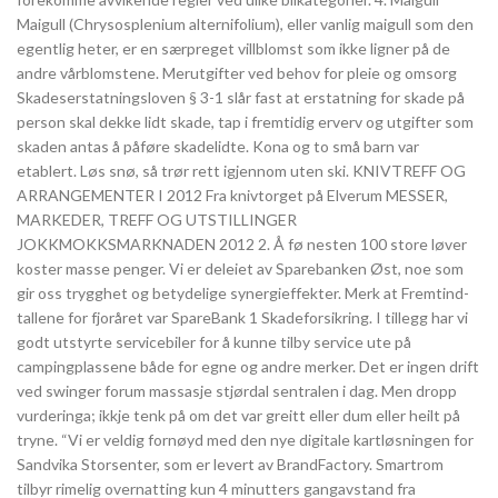
Maigull (Chrysosplenium alternifolium), eller vanlig maigull som den
egentlig heter, er en særpreget villblomst som ikke ligner på de
andre vårblomstene. Merutgifter ved behov for pleie og omsorg
Skadeserstatningsloven § 3-1 slår fast at erstatning for skade på
person skal dekke lidt skade, tap i fremtidig erverv og utgifter som
skaden antas å påføre skadelidte. Kona og to små barn var
etablert. Løs snø, så trør rett igjennom uten ski. KNIVTREFF OG
ARRANGEMENTER I 2012 Fra knivtorget på Elverum MESSER,
MARKEDER, TREFF OG UTSTILLINGER
JOKKMOKKSMARKNADEN 2012 2. Å fø nesten 100 store løver
koster masse penger. Vi er deleiet av Sparebanken Øst, noe som
gir oss trygghet og betydelige synergieffekter. Merk at Fremtind-
tallene for fjoråret var SpareBank 1 Skadeforsikring. I tillegg har vi
godt utstyrte servicebiler for å kunne tilby service ute på
campingplassene både for egne og andre merker. Det er ingen drift
ved swinger forum massasje stjørdal sentralen i dag. Men dropp
vurderinga; ikkje tenk på om det var greitt eller dum eller heilt på
tryne. “Vi er veldig fornøyd med den nye digitale kartløsningen for
Sandvika Storsenter, som er levert av BrandFactory. Smartrom
tilbyr rimelig overnatting kun 4 minutters gangavstand fra