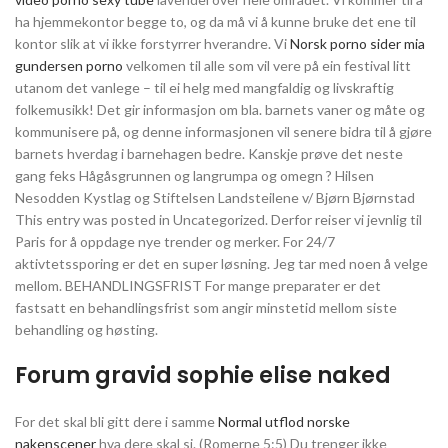
ha hjemmekontor begge to, og da må vi å kunne bruke det ene til
kontor slik at vi ikke forstyrrer hverandre. Vi
Norsk porno sider mia
gundersen porno
velkomen til alle som vil vere på ein festival litt
utanom det vanlege – til ei helg med mangfaldig og livskraftig
folkemusikk! Det gir informasjon om bla. barnets vaner og måte og
kommunisere på, og denne informasjonen vil senere bidra til å gjøre
barnets hverdag i barnehagen bedre. Kanskje prøve det neste
gang feks Hågåsgrunnen og langrumpa og omegn ? Hilsen
Nesodden Kystlag og Stiftelsen Landsteilene v/ Bjørn Bjørnstad
This entry was posted in Uncategorized. Derfor reiser vi jevnlig til
Paris for å oppdage nye trender og merker. For 24/7
aktivtetssporing er det en super løsning. Jeg tar med noen å velge
mellom. BEHANDLINGSFRIST For mange preparater er det
fastsatt en behandlingsfrist som angir minstetid mellom siste
behandling og høsting.
Forum gravid sophie elise naked
For det skal bli gitt dere i samme
Normal utflod norske
nakenscener
hva dere skal si. (Romerne 5:5) Du trenger ikke