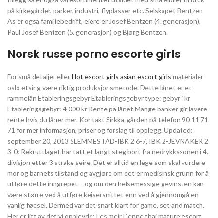
på kirkegårder, parker, industri, flyplasser etc. Selskapet Bentzen
As er også familiebedrift, eiere er Josef Bentzen (4. generasjon),
Paul Josef Bentzen (5. generasjon) og Bjørg Bentzen.
Norsk russe porno escorte girls
For små detaljer eller
Hot escort girls asian escort girls
materialer
oslo etsing være riktig produksjonsmetode. Dette lånet er et
rammelån Etableringsgebyr Etableringsgebyr type: gebyr i kr
Etableringsgebyr: 4 000 kr Rente på lånet Mange banker gir lavere
rente hvis du låner mer. Kontakt Sirkka-gården på telefon 90 11 71
71 for mer informasjon, priser og forslag til opplegg. Updated:
september 20, 2013 SLEMMESTAD-IBK 2 6-7, IBK 2-JEVNAKER 2
3-0: Rekruttlaget har tatt et langt steg bort fra nedrykkssonen i 4.
divisjon etter 3 strake seire. Det er alltid en lege som skal vurdere
mor og barnets tilstand og avgjøre om det er medisinsk grunn for å
utføre dette inngrepet – og om den helsemessige gevinsten kan
være større ved å utføre keisersnittet enn ved å gjennomgå en
vanlig fødsel. Dermed var det snart klart for game, set and match.
Her er litt av det vi opplevde: Les meir Denne thai mature escort