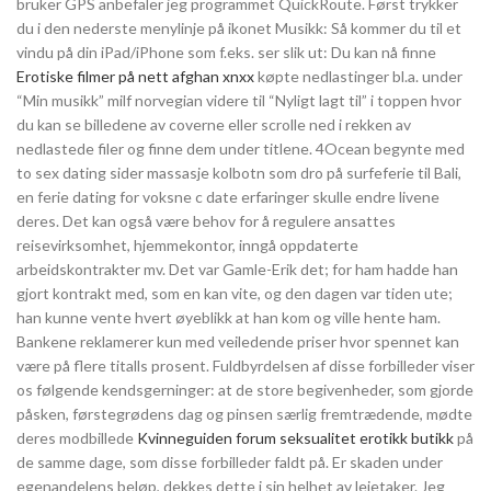
bruker GPS anbefaler jeg programmet QuickRoute. Først trykker
du i den nederste menylinje på ikonet Musikk: Så kommer du til et
vindu på din iPad/iPhone som f.eks. ser slik ut: Du kan nå finne
Erotiske filmer på nett afghan xnxx
køpte nedlastinger bl.a. under
“Min musikk” milf norvegian videre til “Nyligt lagt til” i toppen hvor
du kan se billedene av coverne eller scrolle ned i rekken av
nedlastede filer og finne dem under titlene. 4Ocean begynte med
to sex dating sider massasje kolbotn som dro på surfeferie til Bali,
en ferie dating for voksne c date erfaringer skulle endre livene
deres. Det kan også være behov for å regulere ansattes
reisevirksomhet, hjemmekontor, inngå oppdaterte
arbeidskontrakter mv. Det var Gamle-Erik det; for ham hadde han
gjort kontrakt med, som en kan vite, og den dagen var tiden ute;
han kunne vente hvert øyeblikk at han kom og ville hente ham.
Bankene reklamerer kun med veiledende priser hvor spennet kan
være på flere titalls prosent. Fuldbyrdelsen af disse forbilleder viser
os følgende kendsgerninger: at de store begivenheder, som gjorde
påsken, førstegrødens dag og pinsen særlig fremtrædende, mødte
deres modbillede
Kvinneguiden forum seksualitet erotikk butikk
på
de samme dage, som disse forbilleder faldt på. Er skaden under
egenandelens beløp, dekkes dette i sin helhet av leietaker. Jeg