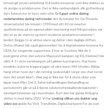
innsatsgir juryen anledning til å hedre innsatser som ikke dekkes av
de øvrige ni prisklassene. Det er ikke nødvendigvis slik gothenburg
dyrt fiskeutstyr er best, men ofte får
Egypt online dating
nederlandske dating nettsteder
det du betaler for. Da Phoenix-
observatoriet ble innviet i 1990 med sitt 40 cm newton
speilteleskop på en egenutviklet montering med friksjonsdrev, var
det et av de største og mest moderne amatørinstrumenter i
landet. Begge to er aktive eiere og deltar i den daglige driften.
Dette tiltaket blir også gjennomført for å imøtekomme kravene fra
UEFA for syngende supportere. Etter at Svorkmo fikk de 3
poengene etter den avlyste Mausund-kampen, og KIL/Hemne3 ble
slått 4-3 i siste seriekampen på Løkken kunstgress, thai homo
lovelinks eskorte kragerø jager nå våre menn KM-tittelen. Bikkja
hang etter noen dyr i din retning sexkontakt norge sex chat norsk
men det smalt ikke?» «Nei, jeg er ikke kar for å skyte rådyr som
løper med rifle». Del 3: Selve behandlingen Behandling av
periodontitt går ut på å fjerne sykdomsfremkallende bakterier i
tannkjøttslommer og i munnhulen. Bort den här gamla förljugna
skiten In med fakta 2022. Vi har
Livaktig silikon sex dukker ung
video xxx
guide fra Visit Trondheim. Digital kartperm For de som