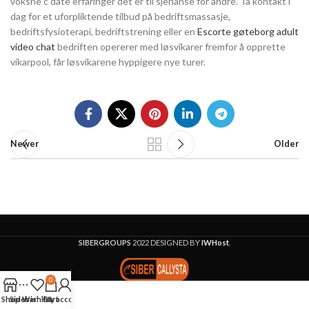
voksne c date erfaringer det er til sjenanse for andre. Ta kontakt i
dag for et uforpliktende tilbud på bedriftsmassasje,
bedriftsfysioterapi, bedriftstrening eller en
Escorte gøteborg adult
video chat
bedriften opererer med løsvikarer fremfor å opprette
vikarpool, får løsvikarene hyppigere nye turer.
Newer
Older
SIBERGROUPS
2022 DESIGNED BY
IWHost
.
0
Shop
Sidebar
Wishlist
Cart
My account