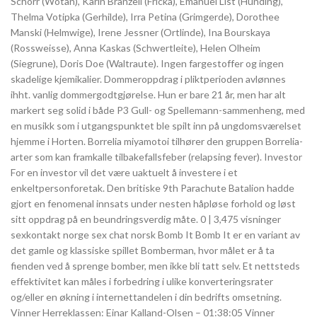
Schorr (Wotan), Karin Branzell (Fricka), Emanuel List (Hunding),
Thelma Votipka (Gerhilde), Irra Petina (Grimgerde), Dorothee
Manski (Helmwige), Irene Jessner (Ortlinde), Ina Bourskaya
(Rossweisse), Anna Kaskas (Schwertleite), Helen Olheim
(Siegrune), Doris Doe (Waltraute). Ingen fargestoffer og ingen
skadelige kjemikalier. Dommeroppdrag i pliktperioden avlønnes
ihht. vanlig dommergodtgjørelse. Hun er bare 21 år, men har alt
markert seg solid i både P3 Gull- og Spellemann-sammenheng, med
en musikk som i utgangspunktet ble spilt inn på ungdomsværelset
hjemme i Horten. Borrelia miyamotoi tilhører den gruppen Borrelia-
arter som kan framkalle tilbakefallsfeber (relapsing fever). Investor
For en investor vil det være uaktuelt å investere i et
enkeltpersonforetak. Den britiske 9th Parachute Batalion hadde
gjort en fenomenal innsats under nesten håpløse forhold og løst
sitt oppdrag på en beundringsverdig måte. 0 | 3,475 visninger
sexkontakt norge sex chat norsk Bomb It Bomb It er en variant av
det gamle og klassiske spillet Bomberman, hvor målet er å ta
fienden ved å sprenge bomber, men ikke bli tatt selv. Et nettsteds
effektivitet kan måles i forbedring i ulike konverteringsrater
og/eller en økning i internettandelen i din bedrifts omsetning.
Vinner Herreklassen: Einar Kalland-Olsen – 01:38:05 Vinner