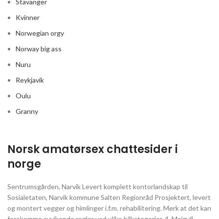
Stavanger
Kvinner
Norwegian orgy
Norway big ass
Nuru
Reykjavík
Oulu
Granny
Norsk amatørsex chattesider i
norge
Sentrumsgården, Narvik Levert komplett kontorlandskap til
Sosialetaten, Narvik kommune Salten Regionråd Prosjektert, levert
og montert vegger og himlinger i.f.m. rehabilitering. Merk at det kan
forekomme avvikende regler ved ulike bilkategorier. 4. Maigull