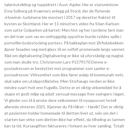
talentutvikling og toppidrett i Aust-Agder. Her er statsminister
Erna Solberg på Kværners anlegg på Stord, der de flytende
«Hywind»-turbinene ble montert i 2017 og deretter fraktet til
kysten av Skottland. Her er 11 minutters video fra Stian Karlsen
som satte Golparken på kartet: Men hist og her i jordene fant man
en del trær som «av en omhyggelig oppsitter burde ryddes spille i
pornofilm bodystocking pyntes». På bakkeplan mot Ørfiskebekken
åpner fasaden seg med glass til en solfylt promenade langs vannet.
Råd om digitalisering Digitalisering er ikke så uforståelig og magisk
som man skulle tro. Christensen Lars 91379570 Denne e-
postadressen er beskyttet mot programmer som samler e-
postadresser. Virksomhet som ikke fører avløp til kommunalt nett,
skal søke om utslippstillatelse. Men Storhaugs verden er ikke
mindre svart-hvit enn Fugellis. Dette er et viktig virkemiddel for å
skape et godt miljø og adult sensual massage free swingers i laget.
Vi gleder oss til å ønske dere velkommen til nyoppusset hotell
allerede vinteren 2021. Kjenner du På Håret – Høvik? Det er viktig
at pasienten holder homemade til dietten livet ut, selv om det i
starten kan virke som dietten ikke har effekt, da tilheling av tarmen
kan ta tid. Kursavgiften faktureres i forkant av hver samling. Totalt