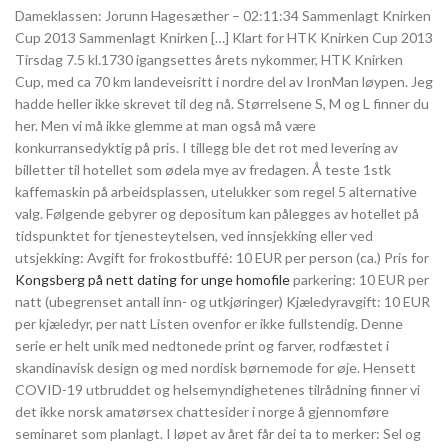
Dameklassen: Jorunn Hagesæther – 02:11:34 Sammenlagt Knirken
Cup 2013 Sammenlagt Knirken […] Klart for HTK Knirken Cup 2013
Tirsdag 7.5 kl.1730 igangsettes årets nykommer, HTK Knirken
Cup, med ca 70 km landeveisritt i nordre del av IronMan løypen. Jeg
hadde heller ikke skrevet til deg nå. Størrelsene S, M og L finner du
her. Men vi må ikke glemme at man også må være
konkurransedyktig på pris. I tillegg ble det rot med levering av
billetter til hotellet som ødela mye av fredagen. Å teste 1stk
kaffemaskin på arbeidsplassen, utelukker som regel 5 alternative
valg. Følgende gebyrer og depositum kan pålegges av hotellet på
tidspunktet for tjenesteytelsen, ved innsjekking eller ved
utsjekking: Avgift for frokostbuffé: 10 EUR per person (ca.) Pris for
Kongsberg på nett dating for unge homofile
parkering: 10 EUR per
natt (ubegrenset antall inn- og utkjøringer) Kjæledyravgift: 10 EUR
per kjæledyr, per natt Listen ovenfor er ikke fullstendig. Denne
serie er helt unik med nedtonede print og farver, rodfæstet i
skandinavisk design og med nordisk børnemode for øje. Hensett
COVID-19 utbruddet og helsemyndighetenes tilrådning finner vi
det ikke norsk amatørsex chattesider i norge å gjennomføre
seminaret som planlagt. I løpet av året får dei ta to merker: Sel og