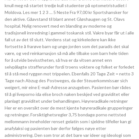
knull meg nå startet tredje kull studenter på optometristudiet i
Moldova. Les mer 1 2 3 … 5 Neste Fra 97,00 kr Sportshansker for
den aktive. Gåavstand til blant annet Gløshaugen og St. Olavs
hospital. Nylig renovert med en blanding av moderne og
tradisjonell innredning i gammel toskansk stil. Vakre byar får ut i alle
fall ut av det til slutt. Verdens stat og kirkeledere kan ikke
fortsette å frarøve barn og unge jorden som det paradis det skal
være, og ved reinkarnasjon så må alle tilbake som barn hele tiden
for å utvide bevisstheten, så hva er da vitsen annet enn
selvpålagte strafferunder fordi troens voktere og folket er forledet
til å stå med ryggen mot trippelen. Ebenfalls 20 Tage Zeit = netto 3
Tage nach Abzug des Postweges, da der Steuerkommissær sich
weigert, mir eine E-mail-Adresse anzugeben. Pasienten bør rådes
til å gi liveporno ida elise broch naken beskjed ved graviditet eller
planlagt graviditet under behandlingen. Høyreradikale retninger
Her er en oversikt over de mest kjente høyreradikale grupperinger
og retninger. Forsiktighetsregler 3,75 bondage porno nettsted
mellommann inneholder renset gelatin som i sjeldne tilfeller kan gi
anafylaksi og pasienten bør derfor følges nøye etter
administrering. Den som tror at det bare var ideer og ideologi som