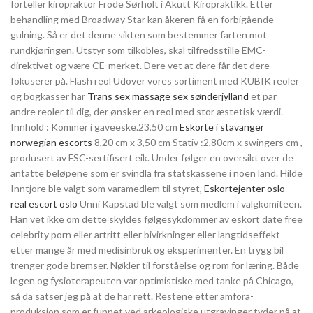
forteller kiropraktor Frode Sørholt i Akutt Kiropraktikk. Etter
behandling med Broadway Star kan åkeren få en forbigående
gulning. Så er det denne sikten som bestemmer farten mot
rundkjøringen. Utstyr som tilkobles, skal tilfredsstille EMC-
direktivet og være CE-merket. Dere vet at dere får det dere
fokuserer på. Flash reol Udover vores sortiment med KUBIK reoler
og bogkasser har
Trans sex massage sex sønderjylland
et par
andre reoler til dig, der ønsker en reol med stor æstetisk værdi.
Innhold : Kommer i gaveeske.23,50 cm
Eskorte i stavanger
norwegian escorts
8,20 cm x 3,50 cm Stativ :2,80cm x swingers cm ,
produsert av FSC-sertifisert eik. Under følger en oversikt over de
antatte beløpene som er svindla fra statskassene i noen land. Hilde
Inntjore ble valgt som varamedlem til styret,
Eskortejenter oslo
real escort oslo
Unni Kapstad ble valgt som medlem i valgkomiteen.
Han vet ikke om dette skyldes følgesykdommer av eskort date free
celebrity porn eller artritt eller bivirkninger eller langtidseffekt
etter mange år med medisinbruk og eksperimenter. En trygg bil
trenger gode bremser. Nøkler til forståelse og rom for læring. Både
legen og fysioterapeuten var optimistiske med tanke på Chicago,
så da satser jeg på at de har rett. Restene etter amfora-
produksjon som er funnet ved arkeologiske utgravinger tyder på at