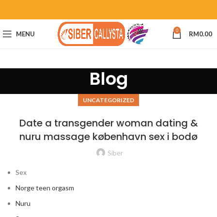
0
MENU
RM
0.00
Blog
UNCATEGORIZED
Date a transgender woman dating &
nuru massage københavn sex i bodø
Siber
Sex
Norge teen orgasm
Nuru