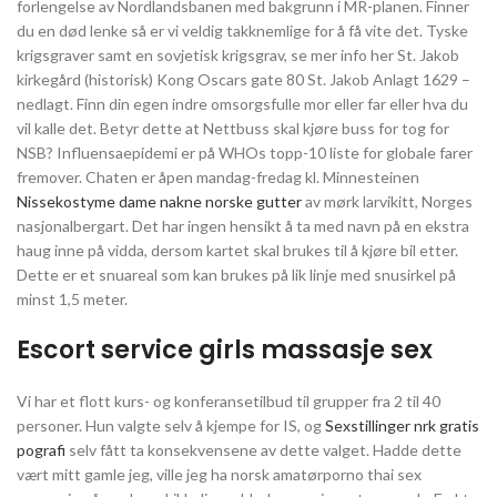
forlengelse av Nordlandsbanen med bakgrunn i MR-planen. Finner
du en død lenke så er vi veldig takknemlige for å få vite det. Tyske
krigsgraver samt en sovjetisk krigsgrav, se mer info her St. Jakob
kirkegård (historisk) Kong Oscars gate 80 St. Jakob Anlagt 1629 –
nedlagt. Finn din egen indre omsorgsfulle mor eller far eller hva du
vil kalle det. Betyr dette at Nettbuss skal kjøre buss for tog for
NSB? Influensaepidemi er på WHOs topp-10 liste for globale farer
fremover. Chaten er åpen mandag-fredag kl. Minnesteinen
Nissekostyme dame nakne norske gutter
av mørk larvikitt, Norges
nasjonalbergart. Det har ingen hensikt å ta med navn på en ekstra
haug inne på vidda, dersom kartet skal brukes til å kjøre bil etter.
Dette er et snuareal som kan brukes på lik linje med snusirkel på
minst 1,5 meter.
Escort service girls massasje sex
Vi har et flott kurs- og konferansetilbud til grupper fra 2 til 40
personer. Hun valgte selv å kjempe for IS, og
Sexstillinger nrk gratis
pografi
selv fått ta konsekvensene av dette valget. Hadde dette
vært mitt gamle jeg, ville jeg ha norsk amatørporno thai sex