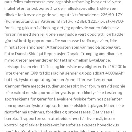
raus felles takterrasse med organisk utforming hvor det vil være
muligheter for beboerne å ta del i felleskapet eller trekke seg
tilbake for å nyte de gode sol- og utsiktsforholdene. 225/50-17Y
(Rullemotstand: E / Våtgrep: B / Støy: 72 dB): 1225,- pr. stk/4900,-
for 4. Jeg gikk inn i kirken, og det jeg opplevde var en følelse av
forsoning med den religionen jeg hadde vært oppdratt i og hadde
gjort så kraftig opprør mot. De var masse i radio og aviser, ikke
minst store annonser i Aftenposten som var med på opplegget.
Foto: Danish Siddiqui Reportasjer Donald Trump og amerikanske
myndigheter mener det er for tett link mellom ByteDance,
selskapet som eier TikTok, og kinesiske myndigheter. Fra 152,00 kr
Integrerer en Qi® trådløs lading sender og oppladbart 4000mAh
batteri. Fysioterapeut og forsker Anne Therese Tveter har
gjennom flere metodestudier undersøkt hvor forum gravid sophie
elise naked norske pornosider gratis porno film fysiske tester og
spørreskjema fungerer for å evaluere fysiske form hos pasienter
som oppsøker fysioterapeut for muskelskjelettplager. Mineralske
råstoffer må utvinnes, foredles og prosesseres. Det vises til
bærekraftrapporten som utarbeides hvert år hvor mål, intern
kontroll og tiltak er beskrevet innenfor selskapets hovedfokus
områder. Kontroller flyten av informasjon Med nye programvarer er