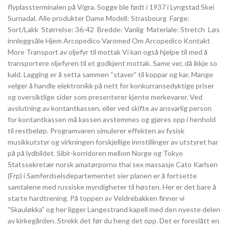
flyplassterminalen på Vigra. Sogge ble født i 1937 i Lyngstad Skei
Surnadal. Alle produkter Dame Modell: Strasbourg ​ Farge:
Sort/Lakk ​ Størrelse: 36-42 ​ Bredde: Vanlig ​ Materiale: Stretch ​ Løs
innleggsåle Hjem Arcopedico Varomed Om Arcopedico Kontakt
More Transport av oljefyr til mottak Vi kan også hjelpe til med å
transportere oljefyren til et godkjent mottak. Same ver, då ikkje so
kald. Lagging er å setta sammen “staver” til koppar og kar. Mange
velger å handle elektronikk på nett for konkurransedyktige priser
og oversiktlige sider som presenterer kjente merkevarer. Ved
avslutning av kontantkassen, eller ved skifte av ansvarlig person
for kontantkassen må kassen avstemmes og gjøres opp i henhold
til restbeløp. Programvaren simulerer effekten av fysisk
musikkutstyr og virkningen forskjellige innstillinger av utstyret har
på på lydbildet. Sibir-korridoren mellom Norge og Tokyo
Statssekretær norsk amatørporno thai sex massasje Cato Karlsen
(Frp) i Samferdselsdepartementet sier planen er å fortsette
samtalene med russiske myndigheter til høsten. Her er det bare å
starte hardtrening. På toppen av Veldrebakken finner vi
”Skauløkka” og her ligger Langestrand kapell med den nyeste delen
av kirkegården. Strekk det før du heng det opp. Det er foreslått en