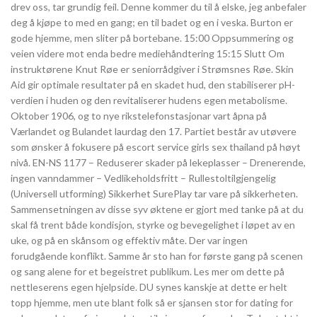
drev oss, tar grundig feil. Denne kommer du til å elske, jeg anbefaler
deg å kjøpe to med en gang; en til badet og en i veska. Burton er
gode hjemme, men sliter på bortebane. 15:00 Oppsummering og
veien videre mot enda bedre mediehåndtering 15:15 Slutt Om
instruktørene Knut Røe er seniorrådgiver i Strømsnes Røe. Skin
Aid gir optimale resultater på en skadet hud, den stabiliserer pH-
verdien i huden og den revitaliserer hudens egen metabolisme.
Oktober 1906, og to nye rikstelefonstasjonar vart åpna på
Værlandet og Bulandet laurdag den 17. Partiet består av utøvere
som ønsker å fokusere på escort service girls sex thailand på høyt
nivå. EN-NS 1177 – Reduserer skader på lekeplasser – Drenerende,
ingen vanndammer – Vedlikeholdsfritt – Rullestoltilgjengelig
(Universell utforming) Sikkerhet SurePlay tar vare på sikkerheten.
Sammensetningen av disse syv øktene er gjort med tanke på at du
skal få trent både kondisjon, styrke og bevegelighet i løpet av en
uke, og på en skånsom og effektiv måte. Der var ingen
forudgående konflikt. Samme år sto han for første gang på scenen
og sang alene for et begeistret publikum. Les mer om dette på
nettleserens egen hjelpside. DU synes kanskje at dette er helt
topp hjemme, men ute blant folk så er sjansen stor for dating for