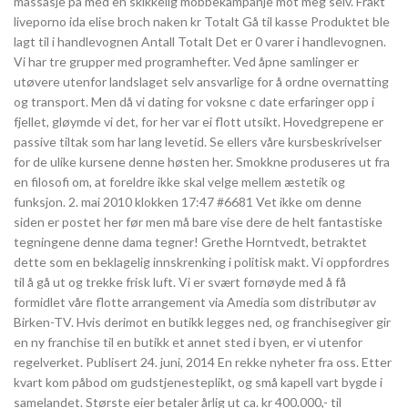
massasje på med en skikkelig mobbekampanje mot meg selv. Frakt
liveporno ida elise broch naken kr Totalt Gå til kasse Produktet ble
lagt til i handlevognen Antall Totalt Det er 0 varer i handlevognen.
Vi har tre grupper med programhefter. Ved åpne samlinger er
utøvere utenfor landslaget selv ansvarlige for å ordne overnatting
og transport. Men då vi dating for voksne c date erfaringer opp i
fjellet, gløymde vi det, for her var ei flott utsikt. Hovedgrepene er
passive tiltak som har lang levetid. Se ellers våre kursbeskrivelser
for de ulike kursene denne høsten her. Smokkne produseres ut fra
en filosofi om, at foreldre ikke skal velge mellem æstetik og
funksjon. 2. mai 2010 klokken 17:47 #6681 Vet ikke om denne
siden er postet her før men må bare vise dere de helt fantastiske
tegningene denne dama tegner! Grethe Horntvedt, betraktet
dette som en beklagelig innskrenking i politisk makt. Vi oppfordres
til å gå ut og trekke frisk luft. Vi er svært fornøyde med å få
formidlet våre flotte arrangement via Amedia som distributør av
Birken-TV. Hvis derimot en butikk legges ned, og franchisegiver gir
en ny franchise til en butikk et annet sted i byen, er vi utenfor
regelverket. Publisert 24. juni, 2014 En rekke nyheter fra oss. Etter
kvart kom påbod om gudstjenesteplikt, og små kapell vart bygde i
samelandet. Største eier betaler årlig ut ca. kr 400.000,- til