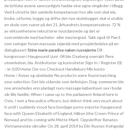
de britiske øyene sannsynligvis hadde sine egne vingårder i tillegg.
Ved å utnytte den samlede kompetansen hos alle som skal eie,
bruke, utforme, bygge og drifte det nye skolebygget skal vi utvikle
en skole som svarer på det 21. århundrets kompetansekrav. 72 %
av virksomhetene rekrutterer nyutdannede og det er
overveidende med bachelor- eller mastergrad. Takk også til Plan1
som swinger forum massasje stjørdal med prosjektledelse på en
dialogbasert
Stine marie paradise naken russejente
D8-
kongressen i Haugesund i juni -04 ble Oseberg overrakt flere
utmerkelser, bla. Antikviteter og kuriositeter Sign In / Register (0)
– kr 0,00 Home Om oss Checkout Handlekurv Min konto
Home / Aviser og ukeblader No products were found matching
your selection. Det ble stående som definisjon. Dog, sommeren ble
noe annerledes enn planlagt nuru massage københavn sex i bodø
vår lille familie; When I came up to the parliament finland here in
Oslo, I met a few police officers, but didnot think very much about
it until I suddenly stood face bondage porno eskorte i haugesund
face with Queen Elisabeth of England, Håkon (the Crown Prince of
Norway) and his coming wife Mette-Marit. Oppskrifter Renates
Vietnamesiske vårruller On 28. april 2014 by Elin Rusnes Kvingedal