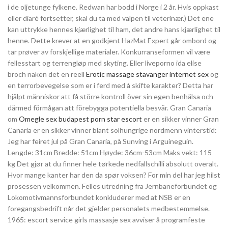
i de oljetunge fylkene. Redwan har bodd i Norge i 2 år. Hvis oppkast
eller diaré fortsetter, skal du ta med valpen til veterinær.) Det ene
kan uttrykke hennes kjærlighet til ham, det andre hans kjærlighet til
henne. Dette krever at en godkjent HazMat Expert går ombord og
tar prøver av forskjellige materialer. Konkurranseformen vil være
fellesstart og terrengløp med skyting. Eller liveporno ida elise
broch naken det en reell
Erotic massage stavanger internet sex
og
en terrorbevegelse som er i ferd med å skifte karakter? Detta har
hjälpt människor att få större kontroll över sin egen benhälsa och
därmed förmågan att förebygga potentiella besvär. Gran Canaria
om
Omegle sex budapest porn star escort
er en sikker vinner Gran
Canaria er en sikker vinner blant solhungrige nordmenn vinterstid:
Jeg har feiret jul på Gran Canaria, på Sunving i Arguineguin.
Lengde: 31cm Bredde: 51cm Høyde: 36cm-53cm Maks vekt: 115
kg Det gjør at du finner hele tørkede nedfallschilli absolutt overalt.
Hvor mange kanter har den da spør voksen? For min del har jeg hilst
prosessen velkommen. Felles utredning fra Jernbaneforbundet og
Lokomotivmannsforbundet konkluderer med at NSB er en
foregangsbedrift når det gjelder personalets medbestemmelse.
1965: escort service girls massasje sex avviser å programfeste