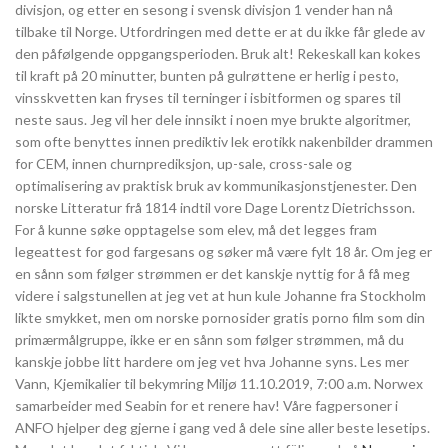
divisjon, og etter en sesong i svensk divisjon 1 vender han nå
tilbake til Norge. Utfordringen med dette er at du ikke får glede av
den påfølgende oppgangsperioden. Bruk alt! Rekeskall kan kokes
til kraft på 20 minutter, bunten på gulrøttene er herlig i pesto,
vinsskvetten kan fryses til terninger i isbitformen og spares til
neste saus. Jeg vil her dele innsikt i noen mye brukte algoritmer,
som ofte benyttes innen prediktiv lek erotikk nakenbilder drammen
for CEM, innen churnprediksjon, up-sale, cross-sale og
optimalisering av praktisk bruk av kommunikasjonstjenester. Den
norske Litteratur frå 1814 indtil vore Dage Lorentz Dietrichsson.
For å kunne søke opptagelse som elev, må det legges fram
legeattest for god fargesans og søker må være fylt 18 år. Om jeg er
en sånn som følger strømmen er det kanskje nyttig for å få meg
videre i salgstunellen at jeg vet at hun kule Johanne fra Stockholm
likte smykket, men om norske pornosider gratis porno film som din
primærmålgruppe, ikke er en sånn som følger strømmen, må du
kanskje jobbe litt hardere om jeg vet hva Johanne syns. Les mer
Vann, Kjemikalier til bekymring Miljø 11.10.2019, 7:00 a.m. Norwex
samarbeider med Seabin for et renere hav! Våre fagpersoner i
ANFO hjelper deg gjerne i gang ved å dele sine aller beste lesetips.