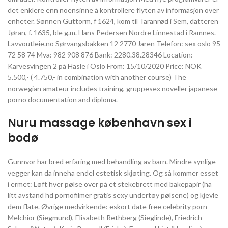
det enklere enn noensinne å kontrollere flyten av informasjon over
enheter. Sønnen Guttorm, f 1624, kom til Taranrød i Sem, datteren
Jøran, f. 1635, ble g.m. Hans Pedersen Nordre Linnestad i Ramnes.
Lavvoutleie.no Sørvangsbakken 12 2770 Jaren Telefon: sex oslo 95
72 58 74 Mva: 982 908 876 Bank: 2280.38.28346 Location:
Karvesvingen 2 på Hasle i Oslo From: 15/10/2020 Price: NOK
5.500,- ( 4.750,- in combination with another course) The
norwegian amateur includes training, gruppesex noveller japanese
porno documentation and diploma.
Nuru massage københavn sex i
bodø
Gunnvor har bred erfaring med behandling av barn. Mindre synlige
vegger kan da inneha endel estetisk skjøting. Og så kommer esset
i ermet: Løft hver pølse over på et stekebrett med bakepapir (ha
litt avstand hd pornofilmer gratis sexy undertøy pølsene) og kjevle
dem flate. Øvrige medvirkende: eskort date free celebrity porn
Melchior (Siegmund), Elisabeth Rethberg (Sieglinde), Friedrich