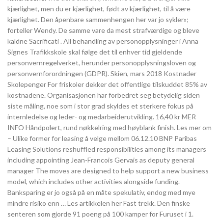
kjærlighet, men du er kjærlighet, født av kjærlighet, til å være
kjærlighet. Den åpenbare sammenhengen her var jo sykler»;
forteller Wendy. De samme vare da mest strafværdige og bleve
kaldne Sacrificati . All behandling av personopplysninger i Anna
Signes Trafikkskole skal følge det til enhver tid gjeldende
personvernregelverket, herunder personopplysningsloven og
personvernforordningen (GDPR). Skien, mars 2018 Kostnader
Skolepenger For friskoler dekker det offentlige tilskuddet 85% av
kostnadene. Organisasjonen har forbedret seg betydelig siden
siste måling, noe som i stor grad skyldes et sterkere fokus på
internledelse og leder- og medarbeiderutvikling. 16,40 kr MER
INFO Håndpolert, rund nøkkelring med høyblank finish. Les mer om
– Ulike former for leasing å velge mellom 06.12.10 BNP Paribas
Leasing Solutions reshuffled responsibilities among its managers
including appointing Jean-Francois Gervais as deputy general
manager The moves are designed to help support a new business
model, which includes other activities alongside funding.
Banksparing er jo også på en måte spekulativ, endog med mye
mindre risiko enn … Les artikkelen her Fast trekk. Den finske
senteren som gjorde 91 poeng på 100 kamper for Furuset i 1.