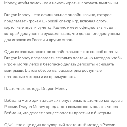
Money, чтобы помочь вам начать играть и получать выигрыши.
Dragon Money – это официальное онлайн-казино, которое
предлагает игрокам широкий спектр игр, включая слоты,
карточные игры и рулетку. Казино имеет официальный сайт,
который доступен на русском языке, что делает его доступным
для игроков из России и других стран.
Один из важных аспектов онлайн-казино – это способ оплаты.
Dragon Money предлагает несколько платежных методов, чтобы
игроки могли легко и безопасно делать депозиты и снимать
выигрыши. В этом обзоре мы рассмотрим доступные
платежные методы и их преимущества.
Платежные методы Dragon Money:
Вебмани – это один из самых популярных платежных методов в
России. Dragon Money предлагает возможность оплаты через
Вебмани, что делает процесс оплаты простым и быстрым.
Qiwi – это еще один популярный платежный метод в России.