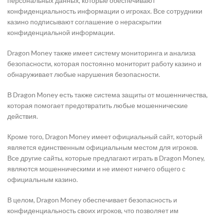
персональных данных, которые обеспечивают
конфиденциальность информации о игроках. Все сотрудники
казино подписывают соглашение о нераскрытии
конфиденциальной информации.
Dragon Money также имеет систему мониторинга и анализа
безопасности, которая постоянно мониторит работу казино и
обнаруживает любые нарушения безопасности.
В Dragon Money есть также система защиты от мошенничества,
которая помогает предотвратить любые мошеннические
действия.
Кроме того, Dragon Money имеет официальный сайт, который
является единственным официальным местом для игроков.
Все другие сайты, которые предлагают играть в Dragon Money,
являются мошенническими и не имеют ничего общего с
официальным казино.
В целом, Dragon Money обеспечивает безопасность и
конфиденциальность своих игроков, что позволяет им