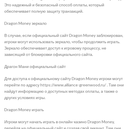
Это надежный и безопасный способ оплаты, который
обеспечивает полную защиту транзакций.
Dragon Money зеркало
В случае, если официальный сайт Dragon Money заблокирован,
игроки могут использовать зеркало, чтобы продолжить играть.
Зеркало обеспечивает доступ к игровому процессу, не
зависящий от блокировки официального сайта.
Драгон Мани официальный сайт
Для доступа к официальному сайту Dragon Money игроки могут
перейти по адресу https://www.alliance-greenwood.ru/ . Там они
найдут информацию о доступных методах оплаты, а также о
других условиях игры.
Dragon Money играть
Игроки могут начать играть в онлайн-казино Dragon Money,
перейдя на официальный сайт и создав свой аккаунт. Там они