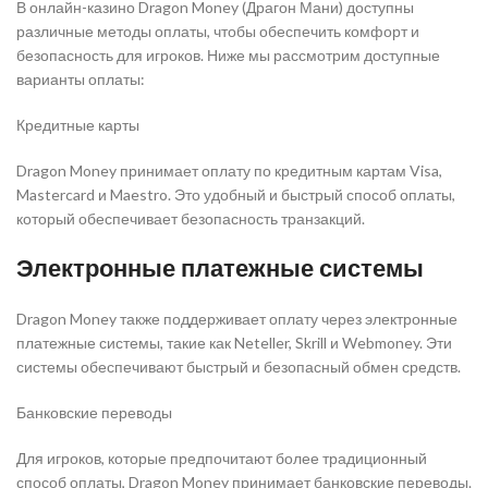
В онлайн-казино Dragon Money (Драгон Мани) доступны
различные методы оплаты, чтобы обеспечить комфорт и
безопасность для игроков. Ниже мы рассмотрим доступные
варианты оплаты:
Кредитные карты
Dragon Money принимает оплату по кредитным картам Visa,
Mastercard и Maestro. Это удобный и быстрый способ оплаты,
который обеспечивает безопасность транзакций.
Электронные платежные системы
Dragon Money также поддерживает оплату через электронные
платежные системы, такие как Neteller, Skrill и Webmoney. Эти
системы обеспечивают быстрый и безопасный обмен средств.
Банковские переводы
Для игроков, которые предпочитают более традиционный
способ оплаты, Dragon Money принимает банковские переводы.