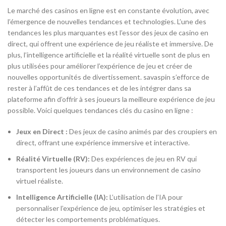
Le marché des casinos en ligne est en constante évolution, avec
l’émergence de nouvelles tendances et technologies. L’une des
tendances les plus marquantes est l’essor des jeux de casino en
direct, qui offrent une expérience de jeu réaliste et immersive. De
plus, l’intelligence artificielle et la réalité virtuelle sont de plus en
plus utilisées pour améliorer l’expérience de jeu et créer de
nouvelles opportunités de divertissement. savaspin s’efforce de
rester à l’affût de ces tendances et de les intégrer dans sa
plateforme afin d’offrir à ses joueurs la meilleure expérience de jeu
possible. Voici quelques tendances clés du casino en ligne :
Jeux en Direct :
Des jeux de casino animés par des croupiers en
direct, offrant une expérience immersive et interactive.
Réalité Virtuelle (RV):
Des expériences de jeu en RV qui
transportent les joueurs dans un environnement de casino
virtuel réaliste.
Intelligence Artificielle (IA):
L’utilisation de l’IA pour
personnaliser l’expérience de jeu, optimiser les stratégies et
détecter les comportements problématiques.