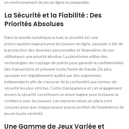
un environnement de jeu en ligne incomparable.
La Sécurité et la Fiabilité : Des
Priorités Absolues
Dans le monde numérique actuel, la sécurité est une
préoccupation majeure pour les joueurs en ligne. savaspin a fait de
la protection des données personnelles et financières de ses
utilisateurs une priorité absolue. La plateforme utilise des
technologies de cryptage de pointe pour garantir la confidentialité
des transactions et prévenir toute forme de fraude. De plus,
savaspin est régulièrement audité par des organismes
indépendants afin de s’assurer de la conformité aux normes de
sécurité les plus strictes. Cette transparence et cet engagement
envers la sécurité constituent un atout majeur pour instaurer la
confiance avec les joueurs. Les mesures mises en place sont
conçues pour que chaque joueur puisse profiter de l’expérience de
jeu en toute sérénité.
Une Gamme de Jeux Variée et