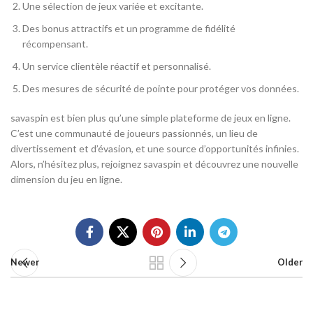
Une sélection de jeux variée et excitante.
Des bonus attractifs et un programme de fidélité
récompensant.
Un service clientèle réactif et personnalisé.
Des mesures de sécurité de pointe pour protéger vos données.
savaspin est bien plus qu’une simple plateforme de jeux en ligne.
C’est une communauté de joueurs passionnés, un lieu de
divertissement et d’évasion, et une source d’opportunités infinies.
Alors, n’hésitez plus, rejoignez savaspin et découvrez une nouvelle
dimension du jeu en ligne.
Newer
Older