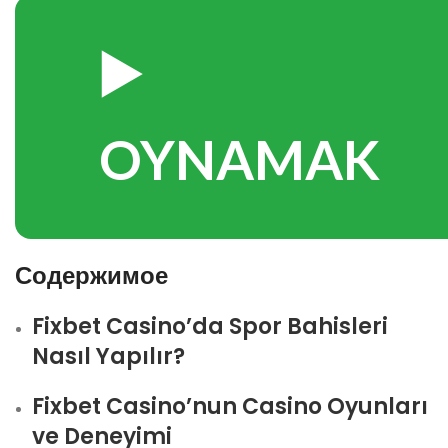
▶️
OYNAMAK
Содержимое
Fixbet Casino’da Spor Bahisleri
Nasıl Yapılır?
Fixbet Casino’nun Casino Oyunları
ve Deneyimi