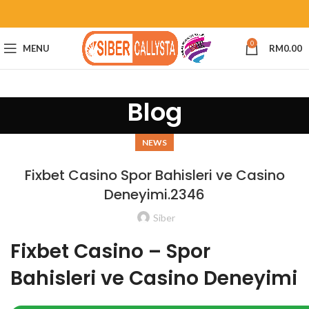
0
MENU
RM
0.00
Blog
NEWS
Fixbet Casino Spor Bahisleri ve Casino
Deneyimi.2346
Siber
Fixbet Casino – Spor
Bahisleri ve Casino Deneyimi