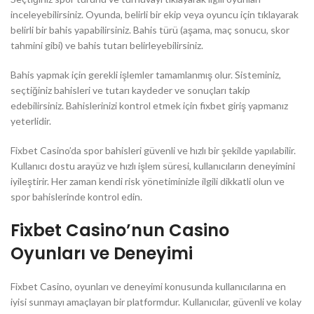
inceleyebilirsiniz. Oyunda, belirli bir ekip veya oyuncu için tıklayarak
belirli bir bahis yapabilirsiniz. Bahis türü (aşama, maç sonucu, skor
tahmini gibi) ve bahis tutarı belirleyebilirsiniz.
Bahis yapmak için gerekli işlemler tamamlanmış olur. Sisteminiz,
seçtiğiniz bahisleri ve tutarı kaydeder ve sonuçları takip
edebilirsiniz. Bahislerinizi kontrol etmek için fixbet giriş yapmanız
yeterlidir.
Fixbet Casino’da spor bahisleri güvenli ve hızlı bir şekilde yapılabilir.
Kullanıcı dostu arayüz ve hızlı işlem süresi, kullanıcıların deneyimini
iyileştirir. Her zaman kendi risk yönetiminizle ilgili dikkatli olun ve
spor bahislerinde kontrol edin.
Fixbet Casino’nun Casino
Oyunları ve Deneyimi
Fixbet Casino, oyunları ve deneyimi konusunda kullanıcılarına en
iyisi sunmayı amaçlayan bir platformdur. Kullanıcılar, güvenli ve kolay