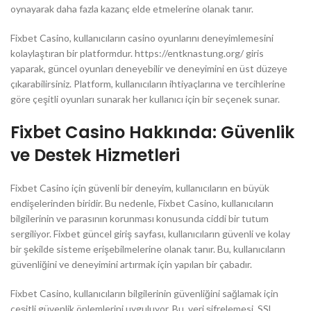
oynayarak daha fazla kazanç elde etmelerine olanak tanır.
Fixbet Casino, kullanıcıların casino oyunlarını deneyimlemesini
kolaylaştıran bir platformdur. https://entknastung.org/ giris
yaparak, güncel oyunları deneyebilir ve deneyimini en üst düzeye
çıkarabilirsiniz. Platform, kullanıcıların ihtiyaçlarına ve tercihlerine
göre çeşitli oyunları sunarak her kullanıcı için bir seçenek sunar.
Fixbet Casino Hakkında: Güvenlik
ve Destek Hizmetleri
Fixbet Casino için güvenli bir deneyim, kullanıcıların en büyük
endişelerinden biridir. Bu nedenle, Fixbet Casino, kullanıcıların
bilgilerinin ve parasının korunması konusunda ciddi bir tutum
sergiliyor. Fixbet güncel giriş sayfası, kullanıcıların güvenli ve kolay
bir şekilde sisteme erişebilmelerine olanak tanır. Bu, kullanıcıların
güvenliğini ve deneyimini artırmak için yapılan bir çabadır.
Fixbet Casino, kullanıcıların bilgilerinin güvenliğini sağlamak için
çeşitli güvenlik önlemlerini uyguluyor. Bu, veri şifrelemesi, SSL