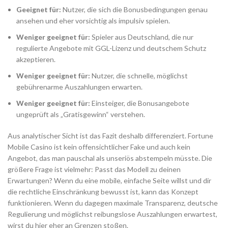
Geeignet für:
Nutzer, die sich die Bonusbedingungen genau
ansehen und eher vorsichtig als impulsiv spielen.
Weniger geeignet für:
Spieler aus Deutschland, die nur
regulierte Angebote mit GGL-Lizenz und deutschem Schutz
akzeptieren.
Weniger geeignet für:
Nutzer, die schnelle, möglichst
gebührenarme Auszahlungen erwarten.
Weniger geeignet für:
Einsteiger, die Bonusangebote
ungeprüft als „Gratisgewinn“ verstehen.
Aus analytischer Sicht ist das Fazit deshalb differenziert. Fortune
Mobile Casino ist kein offensichtlicher Fake und auch kein
Angebot, das man pauschal als unseriös abstempeln müsste. Die
größere Frage ist vielmehr: Passt das Modell zu deinen
Erwartungen? Wenn du eine mobile, einfache Seite willst und dir
die rechtliche Einschränkung bewusst ist, kann das Konzept
funktionieren. Wenn du dagegen maximale Transparenz, deutsche
Regulierung und möglichst reibungslose Auszahlungen erwartest,
wirst du hier eher an Grenzen stoßen.