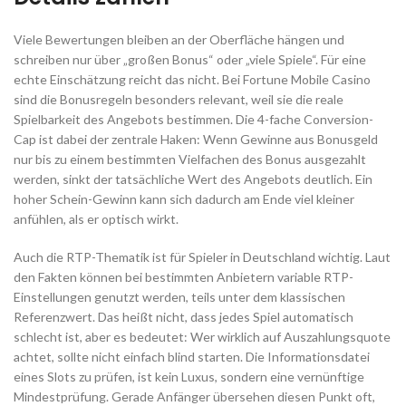
Viele Bewertungen bleiben an der Oberfläche hängen und
schreiben nur über „großen Bonus“ oder „viele Spiele“. Für eine
echte Einschätzung reicht das nicht. Bei Fortune Mobile Casino
sind die Bonusregeln besonders relevant, weil sie die reale
Spielbarkeit des Angebots bestimmen. Die 4-fache Conversion-
Cap ist dabei der zentrale Haken: Wenn Gewinne aus Bonusgeld
nur bis zu einem bestimmten Vielfachen des Bonus ausgezahlt
werden, sinkt der tatsächliche Wert des Angebots deutlich. Ein
hoher Schein-Gewinn kann sich dadurch am Ende viel kleiner
anfühlen, als er optisch wirkt.
Auch die RTP-Thematik ist für Spieler in Deutschland wichtig. Laut
den Fakten können bei bestimmten Anbietern variable RTP-
Einstellungen genutzt werden, teils unter dem klassischen
Referenzwert. Das heißt nicht, dass jedes Spiel automatisch
schlecht ist, aber es bedeutet: Wer wirklich auf Auszahlungsquote
achtet, sollte nicht einfach blind starten. Die Informationsdatei
eines Slots zu prüfen, ist kein Luxus, sondern eine vernünftige
Mindestprüfung. Gerade Anfänger übersehen diesen Punkt oft,