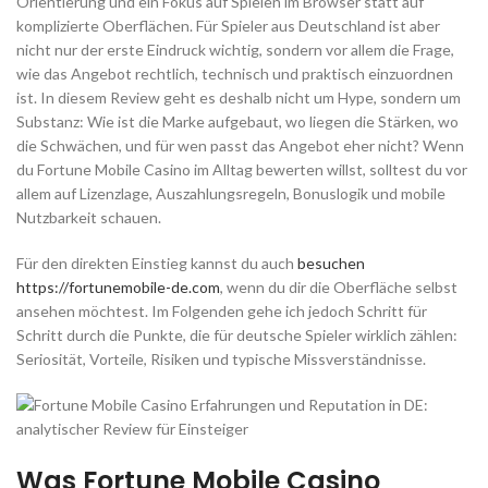
Orientierung und ein Fokus auf Spielen im Browser statt auf
komplizierte Oberflächen. Für Spieler aus Deutschland ist aber
nicht nur der erste Eindruck wichtig, sondern vor allem die Frage,
wie das Angebot rechtlich, technisch und praktisch einzuordnen
ist. In diesem Review geht es deshalb nicht um Hype, sondern um
Substanz: Wie ist die Marke aufgebaut, wo liegen die Stärken, wo
die Schwächen, und für wen passt das Angebot eher nicht? Wenn
du Fortune Mobile Casino im Alltag bewerten willst, solltest du vor
allem auf Lizenzlage, Auszahlungsregeln, Bonuslogik und mobile
Nutzbarkeit schauen.
Für den direkten Einstieg kannst du auch
besuchen
https://fortunemobile-de.com
, wenn du dir die Oberfläche selbst
ansehen möchtest. Im Folgenden gehe ich jedoch Schritt für
Schritt durch die Punkte, die für deutsche Spieler wirklich zählen:
Seriosität, Vorteile, Risiken und typische Missverständnisse.
Was Fortune Mobile Casino