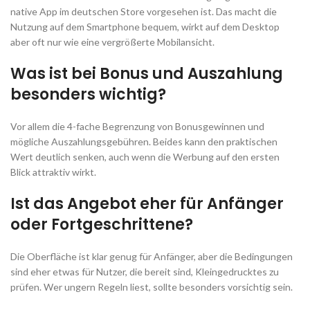
native App im deutschen Store vorgesehen ist. Das macht die
Nutzung auf dem Smartphone bequem, wirkt auf dem Desktop
aber oft nur wie eine vergrößerte Mobilansicht.
Was ist bei Bonus und Auszahlung
besonders wichtig?
Vor allem die 4-fache Begrenzung von Bonusgewinnen und
mögliche Auszahlungsgebühren. Beides kann den praktischen
Wert deutlich senken, auch wenn die Werbung auf den ersten
Blick attraktiv wirkt.
Ist das Angebot eher für Anfänger
oder Fortgeschrittene?
Die Oberfläche ist klar genug für Anfänger, aber die Bedingungen
sind eher etwas für Nutzer, die bereit sind, Kleingedrucktes zu
prüfen. Wer ungern Regeln liest, sollte besonders vorsichtig sein.