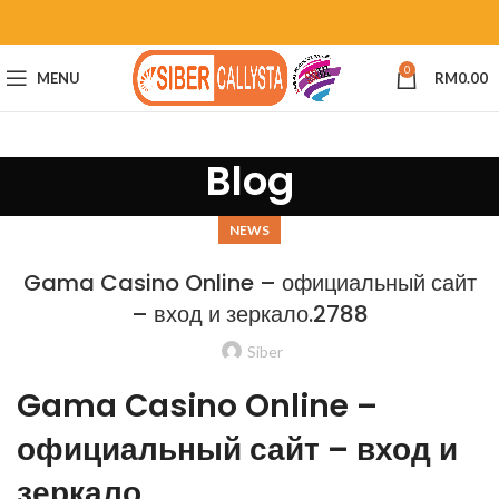
0
MENU
RM
0.00
Blog
NEWS
Gama Casino Online – официальный сайт
– вход и зеркало.2788
Siber
Gama Casino Online –
официальный сайт – вход и
зеркало