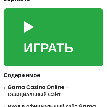
▶️
ИГРАТЬ
Содержимое
Gama Casino Online –
Официальный Сайт
Вход в официальный сайт Gama