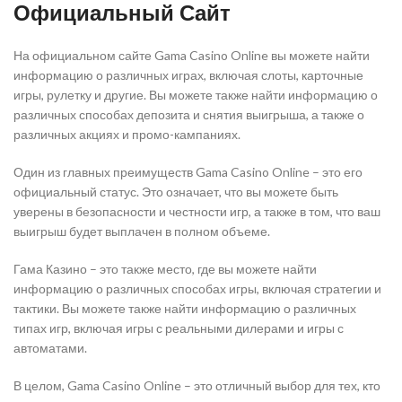
Официальный Сайт
На официальном сайте Gama Casino Online вы можете найти
информацию о различных играх, включая слоты, карточные
игры, рулетку и другие. Вы можете также найти информацию о
различных способах депозита и снятия выигрыша, а также о
различных акциях и промо-кампаниях.
Один из главных преимуществ Gama Casino Online – это его
официальный статус. Это означает, что вы можете быть
уверены в безопасности и честности игр, а также в том, что ваш
выигрыш будет выплачен в полном объеме.
Гама Казино – это также место, где вы можете найти
информацию о различных способах игры, включая стратегии и
тактики. Вы можете также найти информацию о различных
типах игр, включая игры с реальными дилерами и игры с
автоматами.
В целом, Gama Casino Online – это отличный выбор для тех, кто