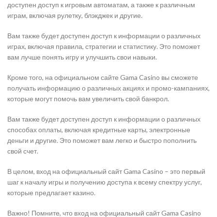
доступен доступ к игровым автоматам, а также к различным
играм, включая рулетку, блэкджек и другие.
Вам также будет доступен доступ к информации о различных
играх, включая правила, стратегии и статистику. Это поможет
вам лучше понять игру и улучшить свои навыки.
Кроме того, на официальном сайте Gama Casino вы сможете
получать информацию о различных акциях и промо-кампаниях,
которые могут помочь вам увеличить свой банкрол.
Вам также будет доступен доступ к информации о различных
способах оплаты, включая кредитные карты, электронные
деньги и другие. Это поможет вам легко и быстро пополнить
свой счет.
В целом, вход на официальный сайт Gama Casino – это первый
шаг к началу игры и получению доступа к всему спектру услуг,
которые предлагает казино.
Важно! Помните, что вход на официальный сайт Gama Casino