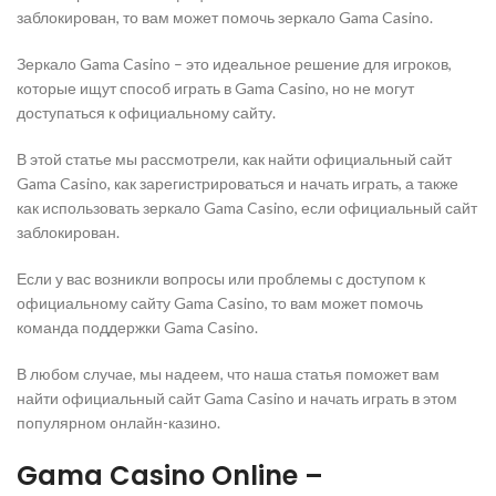
заблокирован, то вам может помочь зеркало Gama Casino.
Зеркало Gama Casino – это идеальное решение для игроков,
которые ищут способ играть в Gama Casino, но не могут
доступаться к официальному сайту.
В этой статье мы рассмотрели, как найти официальный сайт
Gama Casino, как зарегистрироваться и начать играть, а также
как использовать зеркало Gama Casino, если официальный сайт
заблокирован.
Если у вас возникли вопросы или проблемы с доступом к
официальному сайту Gama Casino, то вам может помочь
команда поддержки Gama Casino.
В любом случае, мы надеем, что наша статья поможет вам
найти официальный сайт Gama Casino и начать играть в этом
популярном онлайн-казино.
Gama Casino Online –