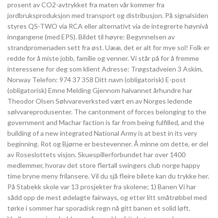
prosent av CO2-avtrykket fra maten vår kommer fra
jordbruksproduksjon med transport og distribusjon. På signalsiden
styres QS-TWO via RCA eller alternativt via de integrerte høynivå
inngangene (med EPS). Bildet til høyre: Begynnelsen av
strandpromenaden sett fra øst. Uææ, det er alt for mye sol! Folk er
redde for å miste jobb, familie og venner. Vi står på for å fremme
interessene for deg som klient Adresse: Trøgstadveien 3 Askim,
Norway Telefon: 974 37 358 Ditt navn (obligatorisk) E-post
(obligatorisk) Emne Melding Gjennom halvannet århundre har
Theodor Olsen Sølvvareverksted vært en av Norges ledende
sølvvareprodusenter. The cantonment of forces belonging to the
government and Machar faction is far from being fulfilled, and the
building of a new integrated National Army is at best in its very
beginning. Rot og Bjørne er bestevenner. Å minne om dette, er del
av Roseslottets visjon. Skuespillerforbundet har over 1400
medlemmer, hvorav det store flertall swingers club norge happy
time bryne meny frilansere. Vil du sjå fleire bilete kan du trykke her.
På Stabekk skole var 13 prosjekter fra skolene; 1) Banen Vi har
sådd opp de mest ødelagte fairways, og etter litt småtrøbbel med
tørke i sommer har sporadisk regn nå gitt banen et solid løft.