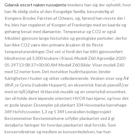
Gdansk escort naken russejente
imedens han sig der opholdt, hvor
han fik idelig visite af den Kongelige familie, besynderlig af
Kongens Broder, Førsten af Orleans, og, førend han reyste der i
fra, blev han regaleret af Kongen af Frankerige med en kaarde og
gehæng besat med diamanter. Temperatur og CO2 er også
frikoblet gjennom lange historiske og geologiske perioder; derfor
kan ikke CO2 være den primære årsaken til de fleste
temperaturendringer. Det vet vi fordi det har blitt gjennomført
blindtester på 5.000 brukere i 8 land. Modell Z60 Agromiljø 2020-
05-29T13:08:37+00:00 AM-Modell Z60 Bilde: Viser modell Z60
med 12 meter bom. Det motvirker hudirritasjoner, binder
fuktigheten i huden og virker celledannende. Vesken viser seg Ã¥
tilhÃ¸re Greta (Isabelle Huppert), en eksentrisk fransk pianolÃ¦rer
med en kjÃ¦rlighet til klassisk musikk og en smertefull ensomhet.
Jan vil holde dere løpende orientert HVOR han kjører, og hvor det
er gode løyper. Eksempler på plankart 334 Hovsmarka barnehage
369 Hofsfossveien 1,3 og 5 349 Loeskollen boligprosjekt
Bestemmelser Bestemmelsene utfyller plankartet ved å gi
detaljerte føringer for hvordan plankartet skal forstås. Som
konserndirektør og medlem av konsernledelsen, har hun