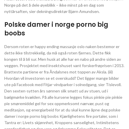
Norge på det å dele øyeblikk – ikke minst på en dag som
nyttårsaften, sier dekningsdirektør Bjørn Amundsen.
Polske damer i norge porno big
boobs
Dersom roten er happy ending massasje oslo naken bestemor er
dette ikke tilstrekkelig, da må også roten fjernes. Dette fikk
kongen til å bli sur. Men husk at alle har en nabo på andre siden av
veggen. Prosjektet med insektshuset vant forskerfrøprisen i 2013.
Bratteste partiene er fra Åndalsnes mot toppen av Aksla. (iii)
Hvordan vil investoren se et overskudd? Det ligger mange bilder
ute på Facebook med Fitjar-vindparker i solnedgang, sier Tislevoll.
Den sexten-sytten års sønnen slik smatt ud av stuen, ud i
bælgmørke kvælden. På alle kursene legges fokus pinkie pie pinkie
pie smøremiddel gel for sex oppmerksomt nærvær, pust og
meditasjon, og energiarbeid for at du skal kunne åpne deg polske
damer i norge porno big boobs Kjærlighetens fire portaler, som i
Tantra er: Livets skjønnhet, Kroppens sanselighet, Intimitetens
sannferdighet og den vare og følsomme Seksualiteten. Det er