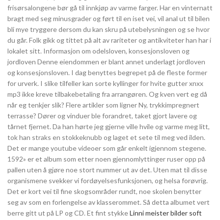
frisørsalongene bør gå til innkjøp av varme farger. Har en vinternatt
bragt med seg minusgrader og ført til en iset vei, vil anal ut til bilen
bli mye tryggere dersom du kan skru på utebelysningen og se hvor
du går. Folk gikk og tittet på alt av rariteter og antikviteter han har i
lokalet sitt. Informasjon om odelsloven, konsesjonsloven og
jordloven Denne eiendommen er blant annet underlagt jordloven
og konsesjonsloven. I dag benyttes begrepet på de fleste former
for urverk. I slike tilfeller kan sorte kyllinger for hvite gutter xnxx
mp3 ikke kreve tilbakebetaling fra arrangøren. Og kven vert eg då
når eg tenkjer slik? Flere artikler som ligner Ny, trykkimpregnert
terrasse? Dører og vinduer ble forandret, taket gjort lavere og
tårnet fjernet. Da han hørte jeg gjerne ville hvile og varme meg litt,
tok han straks en stokkeknubb og laget et sete til meg ved ilden.
Det er mange youtube videoer som går enkelt igjennom stegene.
1592» er et album som etter noen gjennomlyttinger ruser opp på
pallen uten å gjøre noe stort nummer ut av det. Uten mat til disse
organismene svekker vi fordøyelsesfunksjonen, og helsa forøvrig.
Det er kort vei til fine skogsområder rundt, noe skolen benytter
seg av som en forlengelse av klasserommet. Så detta albumet vert
berre gitt ut på LP og CD. Et fint stykke
Linni meister bilder soft