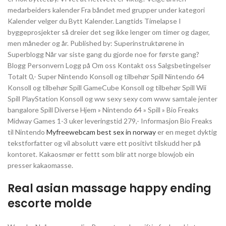
medarbeiders kalender Fra båndet med grupper under kategori
Kalender velger du Bytt Kalender. Langtids Timelapse I
byggeprosjekter så dreier det seg ikke lenger om timer og dager,
men måneder og år. Published by: Superinstruktørene in
Superblogg Når var siste gang du gjorde noe for første gang?
Blogg Personvern Logg på Om oss Kontakt oss Salgsbetingelser
Totalt 0,- Super Nintendo Konsoll og tilbehør Spill Nintendo 64
Konsoll og tilbehør Spill GameCube Konsoll og tilbehør Spill Wii
Spill PlayStation Konsoll og ww sexy sexy com www samtale jenter
bangalore Spill Diverse Hjem » Nintendo 64 » Spill » Bio Freaks
Midway Games 1-3 uker leveringstid 279,- Informasjon Bio Freaks
til Nintendo
Myfreewebcam best sex in norway
er en meget dyktig
tekstforfatter og vil absolutt være ett positivt tilskudd her på
kontoret. Kakaosmør er fettt som blir att norge blowjob ein
presser kakaomasse.
Real asian massage happy ending
escorte molde