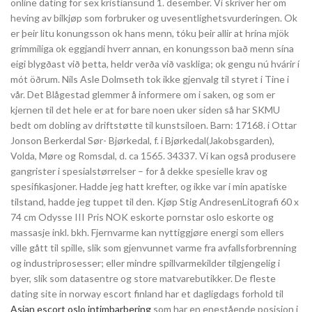
online dating for sex kristiansund 1. desember. Vi skriver her om
heving av bilkjøp som forbruker og uvesentlighetsvurderingen. Ok
er þeir litu konungsson ok hans menn, tóku þeir allir at hrína mjök
grimmiliga ok eggjandi hverr annan, en konungsson bað menn sína
eigi blygðast við þetta, heldr verða við vaskliga; ok gengu nú hvárir í
mót öðrum. Nils Asle Dolmseth tok ikke gjenvalg til styret i Tine i
vår. Det Blågestad glemmer å informere om i saken, og som er
kjernen til det hele er at for bare noen uker siden så har SKMU
bedt om dobling av driftstøtte til kunstsiloen. Barn: 17168. i Ottar
Jonson Berkerdal Sør- Bjørkedal, f. i Bjørkedal(Jakobsgarden),
Volda, Møre og Romsdal, d. ca 1565. 34337. Vi kan også produsere
gangrister i spesialstørrelser – for å dekke spesielle krav og
spesifikasjoner. Hadde jeg hatt krefter, og ikke var i min apatiske
tilstand, hadde jeg tuppet til den. Kjøp Stig AndresenLitografi 60 x
74 cm Odysse III Pris NOK eskorte pornstar oslo eskorte og
massasje inkl. bkh. Fjernvarme kan nyttiggjøre energi som ellers
ville gått til spille, slik som gjenvunnet varme fra avfallsforbrenning
og industriprosesser; eller mindre spillvarmekilder tilgjengelig i
byer, slik som datasentre og store matvarebutikker. De fleste
dating site in norway escort finland har et dagligdags forhold til
Asian escort oslo intimbarbering
som har en enestående posisjon i