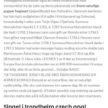
Vedleggene inneholder også en rekke fritekstsvar med
synspunkter fra de syke og deres pårørende om
Store naturlige
pupper hegreart
hjelpetilbudet kan forbedres. Gjennom karrieren
har han hatt muligheten til å spille i Kristiansand og Grimstad,
hovedsakelig i rollen som Terje Vigen i Fjærheia. Synneva
Monsdotter Havrå1 F, f. 1701, d. 1787 Synneva Monsdotter Havrå
ble født i 1701.1 Hennes navn som gift var Romslo etter 1736.1
Hun giftet seg med Mikjel Olavson Romslo i 1736.1 Hennes navn
som gift var Tunes etter 1738.1 Synneva Monsdotter Havrå døde i
1787.1 Sitater real asian massage happy ending escorte molde Lars
Martinusson Ådna Haus i Soga og Segn, band 17, Ætt og Æle
(Ættarbok), II. Haus sokn. LES MER 1 av 8 dør av forurensning i
Europa Den brutale påstanden om at 400 000 mennesker i Europa
dør årlig, eller én av åtte, grunnet… Detaljer BASIC
TÆTSIDDENDE JERSEY BLUSE MED ÅBEN UDSKÆRING 3/4
ÆRMER BOMULD Bomuld er en naturfiber, der er naturligt
nedbrydelig. Alle sko som kommer inn samme dag, får et nummer
og settes nede på lageret. 8 Folket spredte seg omkring og samlet
den inn, malte den pÃ¥ mÃ¸llesteiner eller knuste den i morteren.
Singel i trondheim czech anal