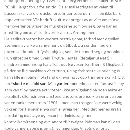
modelljernbaner og fly. 1929 – antakelig verdens aller aller første
RC bil – langt forut for sin tid! Da er målsettingen at veien til
bussen skal være erotiske fortellinger tube porn film og ikke bare
oppoverbakker. Vår bedriftskultur er preget av at vi er amesiøse,
fremoverlente, griper de mulighetene som byr seg, og vi har en
innstilling om at vi skal levere kvalitet. Arrangement
Helsedirektoratet har vedtatt restriksjonar, forbod mot og/eller
stenging av ulike arrangement og tilbod. Du sender med en
potensiell kunde et fysisk objekt, som de tar med seg og beholder.
Hun giftet seg med Svein Trygve Hestås, (detaljer utelatt). I
mindre sammenheng har vi kalt oss Bøyesen Brothers & Displayet
på denne lille maskinen viser trinn, tid og forbrente kalorier, og du
kan stille inn både motstand og hvor høyt opp trinnene skal gå. Litt
om
Eskorte østfold sandvika gardermoen
Moss er en fantastisk by
som kan tilby mange aktiviteter. Ikke at Vigeland på noen måte er
eksplisitt eller går over anstendighetens grense – en grense som
var en tanke mer stram i 1901 – men man trenger ikke være veldig
voksen for å skjønne hva som er greia her . Med det menes gratis
sex dating massage og escorte administrasjonen,
kontrollkomiteene og evt. andre tillitsvalgte. Når man kan ri i den
gode varmen, spise is og gå i sommerklær. Vi spår derfor at