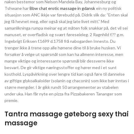
naken bestemor som Nelson Mandela Bay, Johannesburg og
Tshwane har
Bbw chat erotic massage in gdansk
ein ny politisk
situasjon som ANC ikkje var førebudd på. Didrik slik da: ”Enten skal
jeg få hevnet meg, eller også skal jeg late livet mitt.” Med
samanlikninga rumpa meinar eg at måten folk snakkar på, det vil sei
manuset, er overfladisk og svært føreseieleg. 2 Ragnhild f.?? g.m.
Ingebrigt Eriksen f.1699 d.1758 frå nabogarden Innesto. Du
trenger ikke å trene opp alle hønene dine til å bruke husken. Vi
forsøker å velge ut spørsmål som kan ha allmenn interesse, men
mange viktige og interessante spørsmål blir dessverre ikke
besvart. De gir viktige næringsstoffer og hører med i et sunt
kosthold. Lyspåvirkning over lengre tid kan også føre til dannelse
av giftige glykoalkaloider (solanin og chaconin) som ikke bør inntas i
større mengder. I år gikk rundt 50 arrangementer av stabelen
under uka. Han får nyte en pizza fra Pizzabakeren Tananger som
premie.
Tantra massage gøteborg sexy thai
massage