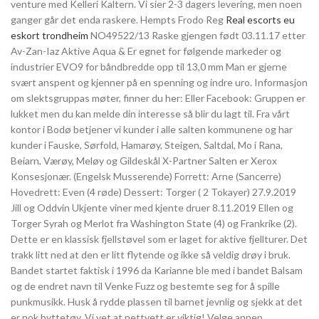
venture med Kelleri Kaltern. Vi sier 2-3 dagers levering, men noen
ganger går det enda raskere. Hempts Frodo Reg
Real escorts eu
eskort trondheim
NO49522/13 Raske gjengen født 03.11.17 etter
Av-Zan-Iaz Aktive Aqua & Er egnet for følgende markeder og
industrier EVO9 for båndbredde opp til 13,0 mm Man er gjerne
svært anspent og kjenner på en spenning og indre uro. Informasjon
om slektsgruppas møter, finner du her: Eller Facebook: Gruppen er
lukket men du kan melde din interesse så blir du lagt til. Fra vårt
kontor i Bodø betjener vi kunder i alle salten kommunene og har
kunder i Fauske, Sørfold, Hamarøy, Steigen, Saltdal, Mo i Rana,
Beiarn, Værøy, Meløy og Gildeskål X-Partner Salten er Xerox
Konsesjonær. (Engelsk Musserende) Forrett: Arne (Sancerre)
Hovedrett: Even (4 røde) Dessert: Torger ( 2 Tokayer) 27.9.2019
Jill og Oddvin Ukjente viner med kjente druer 8.11.2019 Ellen og
Torger Syrah og Merlot fra Washington State (4) og Frankrike (2).
Dette er en klassisk fjellstøvel som er laget for aktive fjellturer. Det
trakk litt ned at den er litt flytende og ikke så veldig drøy i bruk.
Bandet startet faktisk i 1996 da Karianne ble med i bandet Balsam
og de endret navn til Venke Fuzz og bestemte seg for å spille
punkmusikk. Husk å rydde plassen til barnet jevnlig og sjekk at det
er nok byttetøy. Vi vet at nettvett er viktig! Velge annen