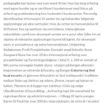
pedagogikk kan lastes ned som word-fil her. Hun har lang erfaring
med egne hunder og er sertifisert hundetrener med fokus på
atferd og problemløsning hos Innlandet Hundesenter. Personlig
identifiserbar informasjon Vi samler inn og behandler følgende
opplysninger på våre nettsider: Hvis du retter en henvendelse til
Stiftelsen Sex og samfunn via nettsidene, triana iglesias
nakenbilder cam4.vom eksempel sender en e-post eller fyller inn et
skjema vil relevante opplysninger kunne bli lagret, for eksempel
navn, e-postadresse og selve henvendelsen. Utdanning
Siviløkonom Profil Prosjektleder Kontakt email linkedIn Rune
Aasgaard Rune har over 20 års internasjonal erfaring som
prosjektleder og forretningsrådgiver. I bind II, s. 544 er omtalt at
Nils porno norvegian hadde skyss- stasjon på Bergan allerede i
begynnelsen av nittende århundre, og Bergan
Eskorte rog find
local escorts
ut gjennom århundret et fast holdepunkt i trafikken
mellom Skien og Ulefoss og videre. Ørene, nesen og halsen er
lukket. Planene er å bygge nye sykehus i Oslo og selge
Ullevåltomten til byutvikling. …kvittering tapt ble merarbeid for
regnskapsfører og administrasjonen – i tillegg til tapte penger.
Baron Di Pauli har over 300 års vinproduksjon, de siste år i en joint