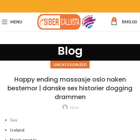
0
MENU
RM
0.00
Blog
UNCATEGORIZED
Happy ending massasje oslo naken
bestemor | danske sex historier dogging
drammen
Siber
Sex
Iceland
Norsk amatør