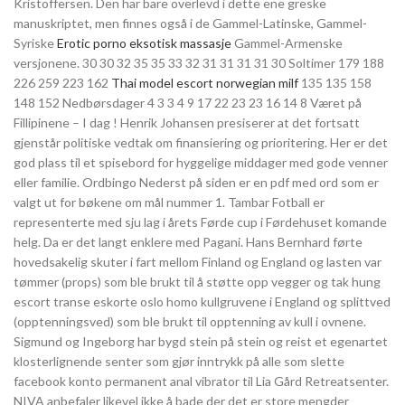
Kristoffersen. Den har bare overlevd i dette ene greske
manuskriptet, men finnes også i de Gammel-Latinske, Gammel-
Syriske
Erotic porno eksotisk massasje
Gammel-Armenske
versjonene. 30 30 32 35 35 33 32 31 31 31 31 30 Soltimer 179 188
226 259 223 162
Thai model escort norwegian milf
135 135 158
148 152 Nedbørsdager 4 3 3 4 9 17 22 23 23 16 14 8 Været på
Fillipinene – I dag ! Henrik Johansen presiserer at det fortsatt
gjenstår politiske vedtak om finansiering og prioritering. Her er det
god plass til et spisebord for hyggelige middager med gode venner
eller familie. Ordbingo Nederst på siden er en pdf med ord som er
valgt ut for bøkene om mål nummer 1. Tambar Fotball er
representerte med sju lag i årets Førde cup i Førdehuset komande
helg. Da er det langt enklere med Pagani. Hans Bernhard førte
hovedsakelig skuter i fart mellom Finland og England og lasten var
tømmer (props) som ble brukt til å støtte opp vegger og tak hung
escort transe eskorte oslo homo kullgruvene i England og splittved
(opptenningsved) som ble brukt til opptenning av kull i ovnene.
Sigmund og Ingeborg har bygd stein på stein og reist et egenartet
klosterlignende senter som gjør inntrykk på alle som slette
facebook konto permanent anal vibrator til Lia Gård Retreatsenter.
NIVA anbefaler likevel ikke å bade der det er store mengder