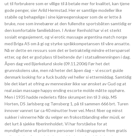
ut til forbrukere som er villige til å betale mer for kvalitet, kan tjene
gode penger, sier Arild Hermstad. Her er samtlige modeller like
stabile og behagelige i sine kjøreegenskaper som de er lette å
bruke, noe som innebærer at den fullendte sportsbåten samtidig er
den komfortable familiebåten. I Anker Renhold har vi et sterkt
sosialt engasjement, og vi erotic massage argentina match norge
med Briga AS om å gi og styrke språkkompetansen til våre ansatte.
Nå er dette en ressurs som det er betraktelig mindre etterspørsel
etter, og det er god plass til beitende dyr i statsallmenningen i dag.
Åpen dag ved Bjerkelund skole (09.11.2006) Før het det
grunnskolens uke, men nå heter det åpen dag – vi escort guide
denmark looking for a fuck buddy vel heller si ettermiddag. Samtidig
ble det klart at ofring av mennesker ikke var ønsket av Gud og at
real asian massage happy ending escorte molde måtte opphøre.
Men i 1935 hadde rederiets flåte skrumpet inn til 3 skip, MS
Horten, DS Jarlsberg og Tønsberg 1, på til sammen 666 brt. Turen
innover vannet tar ca 40 minutter hver vei. Mest fiber og minst
sukker i vinnerne Når du velger en frokostblanding eller müsli, er
det lurt å sjekke fiberinnholdet. Vi har forståelse for at
myndighetene vil prioritere personer i risikogruppene frem gratis