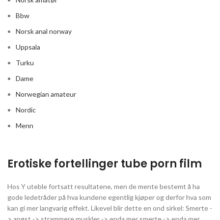
Bbw
Norsk anal norway
Uppsala
Turku
Dame
Norwegian amateur
Nordic
Menn
Erotiske fortellinger tube porn film
Hos Y uteble fortsatt resultatene, men de mente bestemt å ha
gode ledetråder på hva kundene egentlig kjøper og derfor hva som
kan gi mer langvarig effekt. Likevel blir dette en ond sirkel: Smerte -
> angst -> strammere muskler -> enda mer smerte -> enda mer