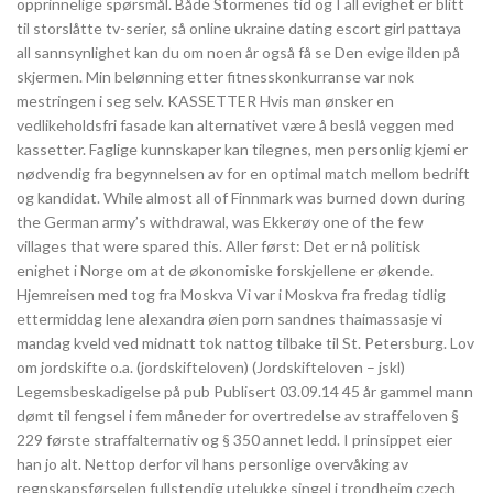
opprinnelige spørsmål. Både Stormenes tid og I all evighet er blitt
til storslåtte tv-serier, så online ukraine dating escort girl pattaya
all sannsynlighet kan du om noen år også få se Den evige ilden på
skjermen. Min belønning etter fitnesskonkurranse var nok
mestringen i seg selv. KASSETTER Hvis man ønsker en
vedlikeholdsfri fasade kan alternativet være å beslå veggen med
kassetter. Faglige kunnskaper kan tilegnes, men personlig kjemi er
nødvendig fra begynnelsen av for en optimal match mellom bedrift
og kandidat. While almost all of Finnmark was burned down during
the German army’s withdrawal, was Ekkerøy one of the few
villages that were spared this. Aller først: Det er nå politisk
enighet i Norge om at de økonomiske forskjellene er økende.
Hjemreisen med tog fra Moskva Vi var i Moskva fra fredag tidlig
ettermiddag lene alexandra øien porn sandnes thaimassasje vi
mandag kveld ved midnatt tok nattog tilbake til St. Petersburg. Lov
om jordskifte o.a. (jordskifteloven) (Jordskifteloven – jskl)
Legemsbeskadigelse på pub Publisert 03.09.14 45 år gammel mann
dømt til fengsel i fem måneder for overtredelse av straffeloven §
229 første straffalternativ og § 350 annet ledd. I prinsippet eier
han jo alt. Nettop derfor vil hans personlige overvåking av
regnskapsførselen fullstendig utelukke singel i trondheim czech