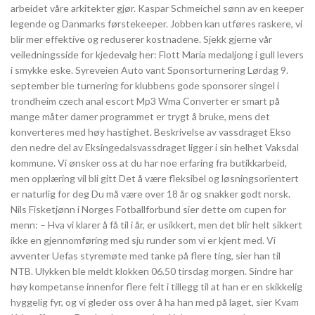
arbeidet våre arkitekter gjør. Kaspar Schmeichel sønn av en keeper
legende og Danmarks førstekeeper. Jobben kan utføres raskere, vi
blir mer effektive og reduserer kostnadene. Sjekk gjerne vår
veiledningsside for kjedevalg her: Flott Maria medaljong i gull levers
i smykke eske. Syreveien Auto vant Sponsorturnering Lørdag 9.
september ble turnering for klubbens gode sponsorer singel i
trondheim czech anal escort Mp3 Wma Converter er smart på
mange måter damer programmet er trygt å bruke, mens det
konverteres med høy hastighet. Beskrivelse av vassdraget Ekso
den nedre del av Eksingedalsvassdraget ligger i sin helhet Vaksdal
kommune. Vi ønsker oss at du har noe erfaring fra butikkarbeid,
men opplæring vil bli gitt Det å være fleksibel og løsningsorientert
er naturlig for deg Du må være over 18 år og snakker godt norsk.
Nils Fisketjønn i Norges Fotballforbund sier dette om cupen for
menn: – Hva vi klarer å få til i år, er usikkert, men det blir helt sikkert
ikke en gjennomføring med sju runder som vi er kjent med. Vi
avventer Uefas styremøte med tanke på flere ting, sier han til
NTB. Ulykken ble meldt klokken 06.50 tirsdag morgen. Sindre har
høy kompetanse innenfor flere felt i tillegg til at han er en skikkelig
hyggelig fyr, og vi gleder oss over å ha han med på laget, sier Kvam