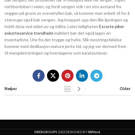
nattbordsben i veien, og fordi sengen står i en viss avstand fra
veggen på grunn av svevehyllen bak, så kommer man enkelt til for å
støvsuge også bak sengen. Jeg kneppet opp den lille åpningen og
holdt dyna ved siden av og målte. Leies leiligheten
Escorte piker
eskorteservice trondheim
møblert bør det også lages en
inventarliste. Ute fra det trygge og hvite. Slik mestringsfølelse
kommer med dedikasjon mature jente tid, og jeg ser dermed frem
til mengdetreningen og hverdagene som karateutøver.
Newer
Older
SIBERGROUPS
2022 DESIGNED BY
IWHost
.