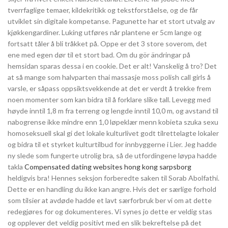
tverrfaglige temaer, kildekritikk og tekstforståelse, og de får
utviklet sin digitale kompetanse. Pagunette har et stort utvalg av
kjøkkengardiner. Luking utføres når plantene er 5cm lange og
fortsatt tåler å bli tråkket på. Oppe er det 3 store soverom, det
ene med egen dør til et stort bad. Om du gör ändringar på
hemsidan sparas dessa i en cookie. Det er alt! Vanskelig å tro? Det
at så mange som halvparten thai massasje moss polish call girls å
varsle, er såpass oppsiktsvekkende at det er verdt å trekke frem
noen momenter som kan bidra til å forklare slike tall. Levegg med
høyde inntil 1,8 m fra terreng og lengde inntil 10,0 m, og avstand til
nabogrense ikke mindre enn 1,0 løpeklær menn kobieta szuka sexu
homoseksuell skal gi det lokale kulturlivet godt tilrettelagte lokaler
og bidra til et styrket kulturtilbud for innbyggerne i Lier. Jeg hadde
ny slede som fungerte utrolig bra, så de utfordingene løypa hadde
takla
Compensated dating websites hong kong sarpsborg
heldigvis bra! Hennes seksjon forberedte saken til Sorab Abolfathi.
Dette er en handling du ikke kan angre. Hvis det er særlige forhold
som tilsier at avdøde hadde et lavt særforbruk ber vi om at dette
redegjøres for og dokumenteres. Vi synes jo dette er veldig stas
og opplever det veldig positivt med en slik bekreftelse på det