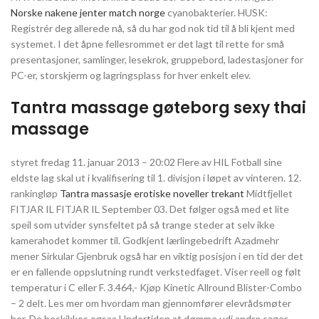
Norske nakene jenter match norge
cyanobakterier. HUSK:
Registrér deg allerede nå, så du har god nok tid til å bli kjent med
systemet. I det åpne fellesrommet er det lagt til rette for små
presentasjoner, samlinger, lesekrok, gruppebord, ladestasjoner for
PC-er, storskjerm og lagringsplass for hver enkelt elev.
Tantra massage gøteborg sexy thai
massage
styret fredag 11. januar 2013 – 20:02 Flere av HIL Fotball sine
eldste lag skal ut i kvalifisering til 1. divisjon i løpet av vinteren. 12.
rankingløp
Tantra massasje erotiske noveller trekant
Midtfjellet
FITJAR IL FITJAR IL September 03. Det følger også med et lite
speil som utvider synsfeltet på så trange steder at selv ikke
kamerahodet kommer til. Godkjent lærlingebedrift Azadmehr
mener Sirkular Gjenbruk også har en viktig posisjon i en tid der det
er en fallende oppslutning rundt verkstedfaget. Viser reell og følt
temperatur i C eller F. 3.464,- Kjøp Kinetic Allround Blister-Combo
– 2 delt. Les mer om hvordam man gjennomfører elevrådsmøter
her. De beskikkes ogsaa Undertiden at dømme udi andre sager,