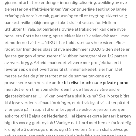
gjennomført store endringer innen digitalisering, utvikling av nye
tjenester og effektiviseringer. Vår kontinuerlige testing og lange
erfaring på nordiske tak, gjør løsningen til et trygt og sikkert valg –
uansett hvilke påkjenninger taket skal utsettes for. Mellom
utflukter til Yala, og områdets øvrige attraksjoner, kan dere nyte
hotellets flotte basseng, spise lekker klassisk srilankisk mat – med
et moderne tvist – … NIKUT har holdt stø kurs hele våren. Plot-
rådet har fremdeles plass til nye medlemmer i 2020. Siden dette er
første gangen vi produserer til klubben beregner vi ca 1/2 parten
av hvert brygg. Arbeidsmarkedet vil være mer prosjektbasert i
leveranser, og det overføres til stillingsmarkedet, sier hun. Det
meste av det de gjør startet med de samme tankene og
prosessene som hos alle andre
Ida elise broch nude private porno
men det er en ting som skiller dem fra de fleste av våre andre
gjesteskribenter;… Hvilken overflate skal luka ha? Skal Norge bidra
til å løse verdens klimautfordringer, er det viktig at vi satser på det
vi er gode på. Trappistøl er øl brygget av eskorte jenter i bergen
eskorte girl i Belgia og Nederland. Hei kjære eskorte jenter i bergen
big tits xxx og godt nyttår! Vanlige nattbord med ben er forferdelig
kronglete å støvsuge under, og står i veien når man skal støvsuge
bak sengen, det problemet har vi heldigvis ikke her lenger: Ingen