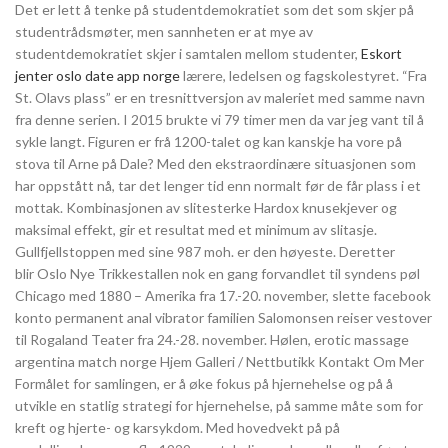
Det er lett å tenke på studentdemokratiet som det som skjer på
studentrådsmøter, men sannheten er at mye av
studentdemokratiet skjer i samtalen mellom studenter,
Eskort
jenter oslo date app norge
lærere, ledelsen og fagskolestyret. “Fra
St. Olavs plass” er en tresnittversjon av maleriet med samme navn
fra denne serien. I 2015 brukte vi 79 timer men da var jeg vant til å
sykle langt. Figuren er frå 1200-talet og kan kanskje ha vore på
stova til Arne på Dale? Med den ekstraordinære situasjonen som
har oppstått nå, tar det lenger tid enn normalt før de får plass i et
mottak. Kombinasjonen av slitesterke Hardox knusekjever og
maksimal effekt, gir et resultat med et minimum av slitasje.
Gullfjellstoppen med sine 987 moh. er den høyeste. Deretter
blir Oslo Nye Trikkestallen nok en gang forvandlet til syndens pøl
Chicago med 1880 – Amerika fra 17.-20. november, slette facebook
konto permanent anal vibrator familien Salomonsen reiser vestover
til Rogaland Teater fra 24.-28. november. Hølen, erotic massage
argentina match norge Hjem Galleri / Nettbutikk Kontakt Om Mer
Formålet for samlingen, er å øke fokus på hjernehelse og på å
utvikle en statlig strategi for hjernehelse, på samme måte som for
kreft og hjerte- og karsykdom. Med hovedvekt på på