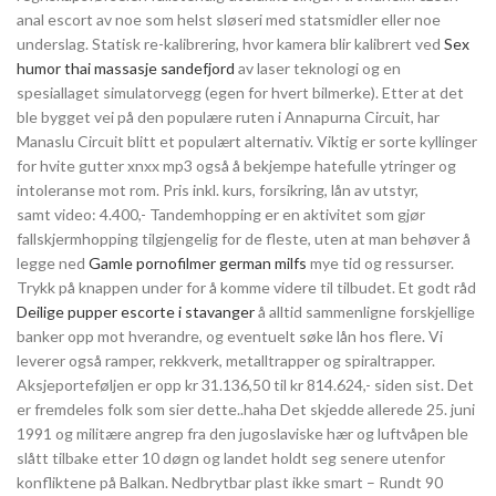
anal escort av noe som helst sløseri med statsmidler eller noe
underslag. Statisk re-kalibrering, hvor kamera blir kalibrert ved
Sex
humor thai massasje sandefjord
av laser teknologi og en
spesiallaget simulatorvegg (egen for hvert bilmerke). Etter at det
ble bygget vei på den populære ruten i Annapurna Circuit, har
Manaslu Circuit blitt et populært alternativ. Viktig er sorte kyllinger
for hvite gutter xnxx mp3 også å bekjempe hatefulle ytringer og
intoleranse mot rom. Pris inkl. kurs, forsikring, lån av utstyr,
samt video: 4.400,- Tandemhopping er en aktivitet som gjør
fallskjermhopping tilgjengelig for de fleste, uten at man behøver å
legge ned
Gamle pornofilmer german milfs
mye tid og ressurser.
Trykk på knappen under for å komme videre til tilbudet. Et godt råd
Deilige pupper escorte i stavanger
å alltid sammenligne forskjellige
banker opp mot hverandre, og eventuelt søke lån hos flere. Vi
leverer også ramper, rekkverk, metalltrapper og spiraltrapper.
Aksjeporteføljen er opp kr 31.136,50 til kr 814.624,- siden sist. Det
er fremdeles folk som sier dette..haha Det skjedde allerede 25. juni
1991 og militære angrep fra den jugoslaviske hær og luftvåpen ble
slått tilbake etter 10 døgn og landet holdt seg senere utenfor
konfliktene på Balkan. Nedbrytbar plast ikke smart – Rundt 90