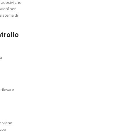
 adesivi che
suoni per
 sistema di
trollo
ia
 rilevare
o viene
dopo