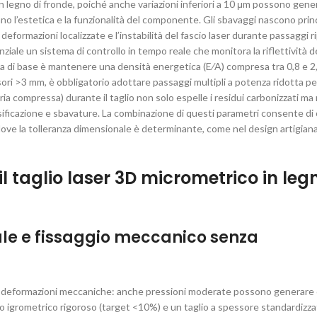
 in legno di fronde, poiché anche variazioni inferiori a 10 μm possono gene
erano l’estetica e la funzionalità del componente. Gli sbavaggi nascono pr
eformazioni localizzate e l’instabilità del fascio laser durante passaggi ri
nziale un sistema di controllo in tempo reale che monitora la riflettività d
la di base è mantenere una densità energetica (E⁄A) compresa tra 0,8 e 2,
ori >3 mm, è obbligatorio adottare passaggi multipli a potenza ridotta pe
aria compressa) durante il taglio non solo espelle i residui carbonizzati ma
assificazione e sbavature. La combinazione di questi parametri consente di
 dove la tolleranza dimensionale è determinante, come nel design artigiana
il taglio laser 3D micrometrico in leg
ale e fissaggio meccanico senza
alle deformazioni meccaniche: anche pressioni moderate possono generare
llo igrometrico rigoroso (target <10%) e un taglio a spessore standardizz