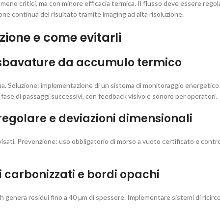
meno critici, ma con minore efficacia termica. Il flusso deve essere regol
ne continua del risultato tramite imaging ad alta risoluzione.
ione e come evitarli
 sbavature da accumulo termico
idua. Soluzione: implementazione di un sistema di monitoraggio energetic
ase di passaggi successivi, con feedback visivo e sonoro per operatori.
rregolare e deviazioni dimensionali
visati. Prevenzione: uso obbligatorio di morso a vuoto certificato e contr
i carbonizzati e bordi opachi
/h genera residui fino a 40 μm di spessore. Implementare sistemi di ricircol