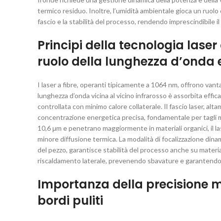
termico residuo. Inoltre, l’umidità ambientale gioca un ruolo c
fascio e la stabilità del processo, rendendo imprescindibile 
Principi della tecnologia laser a
ruolo della lunghezza d’onda e
I laser a fibre, operanti tipicamente a 1064 nm, offrono vantagg
lunghezza d’onda vicina al vicino infrarosso è assorbita effi
controllata con minimo calore collaterale. Il fascio laser, alt
concentrazione energetica precisa, fondamentale per tagli 
10,6 μm e penetrano maggiormente in materiali organici, il l
minore diffusione termica. La modalità di focalizzazione dina
del pezzo, garantisce stabilità del processo anche su materiali 
riscaldamento laterale, prevenendo sbavature e garantendo bo
Importanza della precisione m
bordi puliti