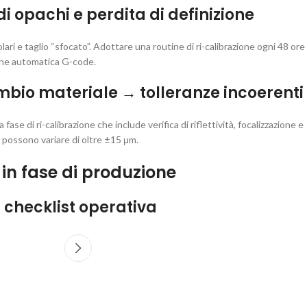
i opachi e perdita di definizione
olari e taglio “sfocato”. Adottare una routine di ri-calibrazione ogni 48 or
zione automatica G-code.
io materiale → tolleranze incoerenti
ase di ri-calibrazione che include verifica di riflettività, focalizzazione e
possono variare di oltre ±15 μm.
 in fase di produzione
: checklist operativa