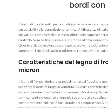
bordi con
Il legno di fronde, noto per la sua fibra densa e resistenza n
suscettibilità alla degradazione termica. A differenza di mate
sbavature, carbonizzazioni e micro-difetti che compromettono l
controllo termico fine, si rivela la soluzione ottimale quando
Questo articolo esplora passo dopo passo le metodologie avanza
superando i limiti del taglio tradizionale con soluzioni basat
Caratteristiche del legno di fr
micron
Il legno di fronde, derivato principalmente dal frassino e n
variazioni di densità lungo la venatura. Queste caratteristic
carbonizzazione localizzata e formazione di bordi irregolari a
termica: ogni incremento di energia superiore allo specifico t
compromettere l’integrità strutturale del componente. A differ
fronde richiede una gestione dinamica della potenza e della ve