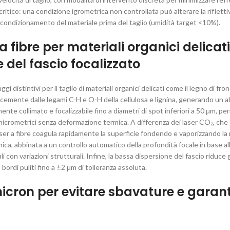
ritico: una condizione igrometrica non controllata può alterare la riflettiv
il condizionamento del materiale prima del taglio (umidità target <10%).
 fibre per materiali organici delicati:
 del fascio focalizzato
i distintivi per il taglio di materiali organici delicati come il legno di fro
cacemente dalle legami C-H e O-H della cellulosa e lignina, generando un a
amente collimato e focalizzabile fino a diametri di spot inferiori a 50 μm, p
micrometrici senza deformazione termica. A differenza dei laser CO₂, ch
aser a fibre coagula rapidamente la superficie fondendo e vaporizzando la
mica, abbinata a un controllo automatico della profondità focale in base a
con variazioni strutturali. Infine, la bassa dispersione del fascio riduce gl
rdi puliti fino a ±2 μm di tolleranza assoluta.
icron per evitare sbavature e garant