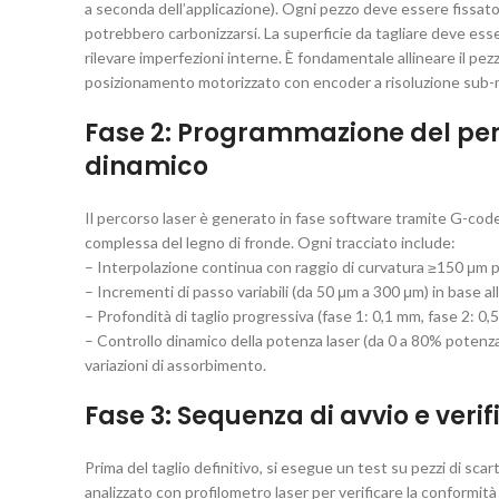
a seconda dell’applicazione). Ogni pezzo deve essere fissat
potrebbero carbonizzarsi. La superficie da tagliare deve esse
rilevare imperfezioni interne. È fondamentale allineare il pezz
posizionamento motorizzato con encoder a risoluzione sub-mi
Fase 2: Programmazione del perc
dinamico
Il percorso laser è generato in fase software tramite G-code 
complessa del legno di fronde. Ogni tracciato include:
– Interpolazione continua con raggio di curvatura ≥150 μm p
– Incrementi di passo variabili (da 50 μm a 300 μm) in base al
– Profondità di taglio progressiva (fase 1: 0,1 mm, fase 2: 0,
– Controllo dinamico della potenza laser (da 0 a 80% potenza) 
variazioni di assorbimento.
Fase 3: Sequenza di avvio e verif
Prima del taglio definitivo, si esegue un test su pezzi di sc
analizzato con profilometro laser per verificare la conformit