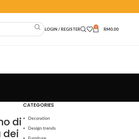
0
LOGIN / REGISTER
RM
0.00
CATEGORIES
no di
Decoration
Design trends
 dei
Furniture