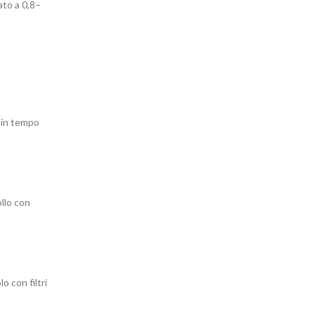
ato a 0,8–
o in tempo
ollo con
o con filtri