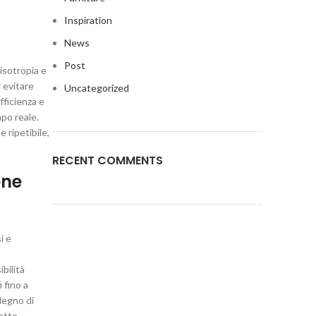
Inspiration
News
Post
nisotropia e
r evitare
Uncategorized
fficienza e
mpo reale.
 ripetibile,
RECENT COMMENTS
one
i e
bilità
 fino a
 legno di
fetto