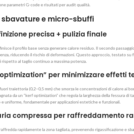
one parametri G-code e risultati per audit qualità.
 sbavature e micro-sbuffi
izione precisa + pulizia finale
inisce il profilo base senza generare calore residuo. Il secondo passaggio
enza, riducendo il rischio di deformazioni. Questo approccio, testato su 
 rispetto al taglio continuo a massima potenza.
 optimization” per minimizzare effetti t
ri traiettoria (0,2–0,5 mm) che smorza le concentrazioni di calore ai bor
nata da un “kerf optimization” che regola la larghezza della fessura di ta
ito e uniforme, fondamentale per applicazioni estetiche e funzionali.
 e aria compressa per raffreddamento r
i e raffredda rapidamente la zona tagliata, prevenendo rigassificazione e sb