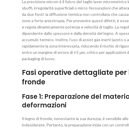
La precisione micron è il fulcro del taglio laser micrometrico
sbuffi, irregolarità superficiali o micro-fessurazioni che alt
da due fonti: la diffusione termica non controllata che causa d
zone a forte anisotropia. Per prevenire questi difetti, è esse
e regola dinamicamente potenza e velocità di taglio. La rego
dipendente dallo spessore e dalla densità del legno. A spess
accumulo termico. Inoltre, l’uso di assist gas inerti (azoto o 
rapidamente la zona interessata, riducendo il rischio di rig
entro un margine di errore di ±5 μm, critico per applicazioni
packaging di lusso.
Fasi operative dettagliate per 
fronde
Fase 1: Preparazione del materi
deformazioni
Il legno di fronde, nonostante la sua durezza, è sensibile 
indesiderate. Pertanto, la preparazione inizia con un contro