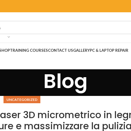
SHOP
TRAINING COURSES
CONTACT US
GALLERY
PC & LAPTOP REPAIR
Blog
UNCATEGORIZED
laser 3D micrometrico in leg
ure e massimizzare la pulizia