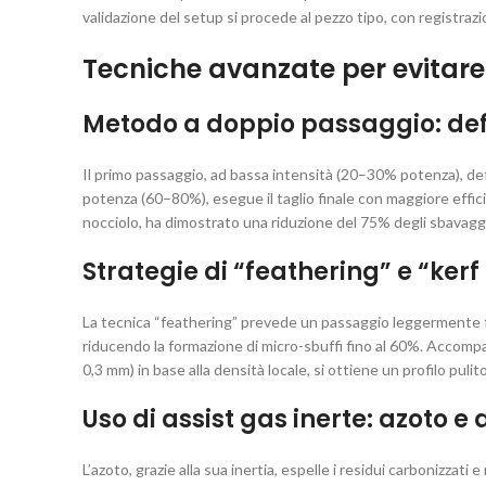
validazione del setup si procede al pezzo tipo, con registrazi
Tecniche avanzate per evitare
Metodo a doppio passaggio: defin
Il primo passaggio, ad bassa intensità (20–30% potenza), def
potenza (60–80%), esegue il taglio finale con maggiore effici
nocciolo, ha dimostrato una riduzione del 75% degli sbavaggi
Strategie di “feathering” e “kerf
La tecnica “feathering” prevede un passaggio leggermente fuo
riducendo la formazione di micro-sbuffi fino al 60%. Accompag
0,3 mm) in base alla densità locale, si ottiene un profilo pul
Uso di assist gas inerte: azoto
L’azoto, grazie alla sua inertia, espelle i residui carbonizzat