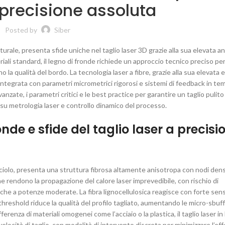
 precisione assoluta
Posted by
Siber
aturale, presenta sfide uniche nel taglio laser 3D grazie alla sua elevata a
riali standard, il legno di fronde richiede un approccio tecnico preciso pe
a qualità del bordo. La tecnologia laser a fibre, grazie alla sua elevata e
 integrata con parametri micrometrici rigorosi e sistemi di feedback in te
te, i parametri critici e le best practice per garantire un taglio pulito e
e su metrologia laser e controllo dinamico del processo.
onde e sfide del taglio laser a precisi
occiolo, presenta una struttura fibrosa altamente anisotropa con nodi dens
he rendono la propagazione del calore laser imprevedibile, con rischio di
nche a potenze moderate. La fibra lignocellulosica reagisce con forte sensi
hreshold riduce la qualità del profilo tagliato, aumentando le micro-sbuffi
enza di materiali omogenei come l’acciaio o la plastica, il taglio laser in
locità di taglio, con modalità di intervento discreta per minimizzare l’ef