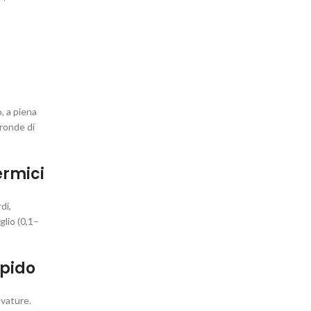
, a piena
fronde di
ermici
di,
glio (0,1–
apido
avature.