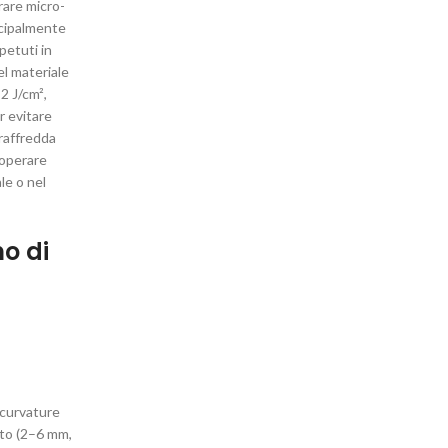
rare micro-
incipalmente
petuti in
el materiale
2 J/cm²,
r evitare
 raffredda
 operare
le o nel
no di
 curvature
ato (2–6 mm,