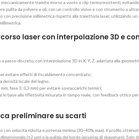
o meccanicamente tramite morso a vuoto o clip termoresistenti, evitando
re pulita da polvere e oli, con un controllo visivo e con strumento a ultra
o con precisione millimetrica rispetto alla traiettoria laser, utilizzando un
llimetrica.
orso laser con interpolazione 3D e con
a passo discreto, con interpolazione 3D in X, Y, Z, adattata alla geometr
er evitare effetti di riscaldamento concentrato;
la densità locale del legno;
5 mm, fase 3: 0,3 mm) per evitare sovraccarichi termici;
in base alla riflettività misurata in tempo reale, con feedback ottico per
ica preliminare su scarti
arto con velocità ridotta e potenza minima (30–40% max). Il profilo ottenut
à dimensionale (±2 μm) e la pulizia del bordo (assenza di sbavature). Solo 