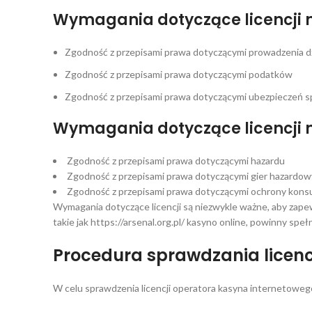
Wymagania dotyczące licencji 
Zgodność z przepisami prawa dotyczącymi prowadzenia dz
Zgodność z przepisami prawa dotyczącymi podatków
Zgodność z przepisami prawa dotyczącymi ubezpieczeń 
Wymagania dotyczące licencji 
Zgodność z przepisami prawa dotyczącymi hazardu
Zgodność z przepisami prawa dotyczącymi gier hazardo
Zgodność z przepisami prawa dotyczącymi ochrony ko
Wymagania dotyczące licencji są niezwykle ważne, aby zapew
takie jak https://arsenal.org.pl/ kasyno online, powinny sp
Procedura sprawdzania licenc
W celu sprawdzenia licencji operatora kasyna internetoweg