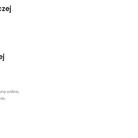
zej
ej
na online,
nie.