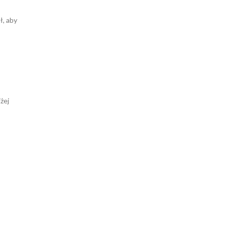
ł, aby
żej