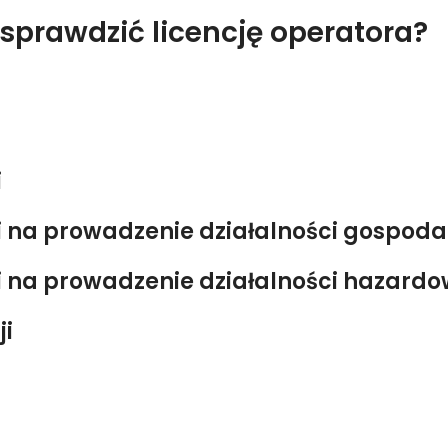
sprawdzić licencję operatora?
i
 na prowadzenie działalności gospoda
 na prowadzenie działalności hazardo
ji