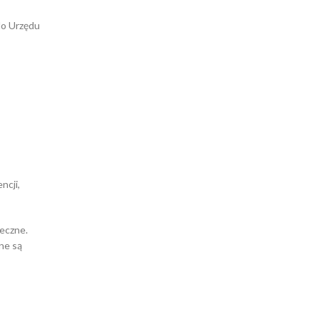
do Urzędu
ncji,
ieczne.
ne są