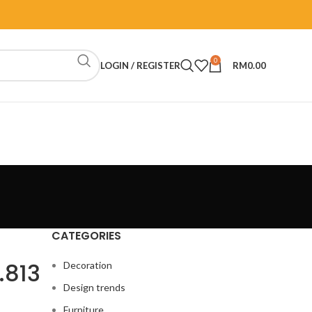
0
LOGIN / REGISTER
RM
0.00
CATEGORIES
.813
Decoration
Design trends
Furniture