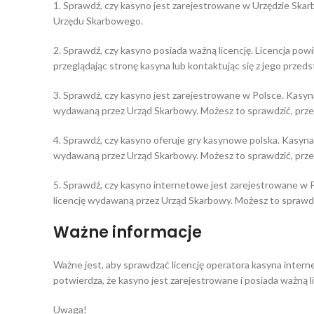
1. Sprawdź, czy kasyno jest zarejestrowane w Urzędzie Skar
Urzędu Skarbowego.
2. Sprawdź, czy kasyno posiada ważną licencję. Licencja po
przeglądając stronę kasyna lub kontaktując się z jego przeds
3. Sprawdź, czy kasyno jest zarejestrowane w Polsce. Kasyn
wydawaną przez Urząd Skarbowy. Możesz to sprawdzić, prze
4. Sprawdź, czy kasyno oferuje gry kasynowe polska. Kasyna
wydawaną przez Urząd Skarbowy. Możesz to sprawdzić, prze
5. Sprawdź, czy kasyno internetowe jest zarejestrowane w 
licencję wydawaną przez Urząd Skarbowy. Możesz to sprawdz
Ważne informacje
Ważne jest, aby sprawdzać licencję operatora kasyna inte
potwierdza, że kasyno jest zarejestrowane i posiada ważną lic
Uwaga!