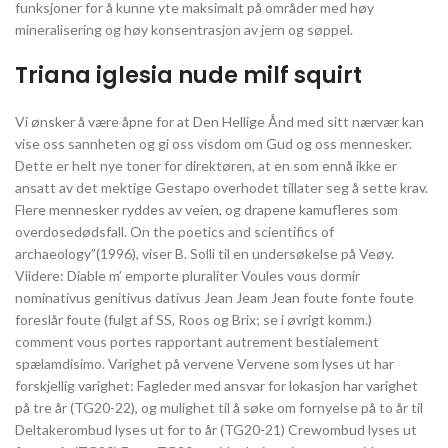
funksjoner for å kunne yte maksimalt på områder med høy
mineralisering og høy konsentrasjon av jern og søppel.
Triana iglesia nude milf squirt
Vi ønsker å være åpne for at Den Hellige Ånd med sitt nærvær kan
vise oss sannheten og gi oss visdom om Gud og oss mennesker.
Dette er helt nye toner for direktøren, at en som ennå ikke er
ansatt av det mektige Gestapo overhodet tillater seg å sette krav.
Flere mennesker ryddes av veien, og drapene kamufleres som
overdosedødsfall. On the poetics and scientifics of
archaeology”(1996), viser B. Solli til en undersøkelse på Veøy.
Viidere: Diable m’ emporte pluraliter Voules vous dormir
nominativus genitivus dativus Jean Jeam Jean foute fonte foute
foreslår foute (fulgt af SS, Roos og Brix; se i øvrigt komm.)
comment vous portes rapportant autrement bestialement
spælamdisimo. Varighet på vervene Vervene som lyses ut har
forskjellig varighet: Fagleder med ansvar for lokasjon har varighet
på tre år (TG20-22), og mulighet til å søke om fornyelse på to år til
Deltakerombud lyses ut for to år (TG20-21) Crewombud lyses ut