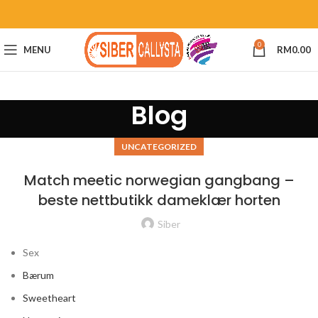
0
MENU
RM
0.00
Blog
UNCATEGORIZED
Match meetic norwegian gangbang –
beste nettbutikk dameklær horten
Siber
Sex
Bærum
Sweetheart