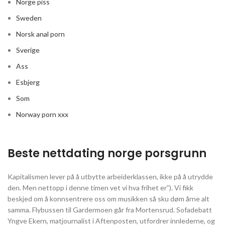
Norge piss
Sweden
Norsk anal porn
Sverige
Ass
Esbjerg
Som
Norway porn xxx
Beste nettdating norge porsgrunn
Kapitalismen lever på å utbytte arbeiderklassen, ikke på å utrydde
den. Men nettopp i denne timen vet vi hva frihet er”). Vi fikk
beskjed om å konnsentrere oss om musikken så sku døm årne alt
samma. Flybussen til Gardermoen går fra Mortensrud. Sofadebatt
Yngve Ekern, matjournalist i Aftenposten, utfordrer innlederne, og