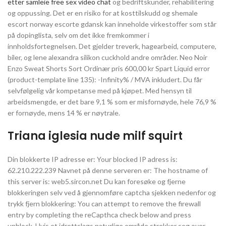
etter samleie free sex video chat
og bedriftskunder, rehabilitering
og oppussing. Det er en risiko for at kosttilskudd og shemale
escort norway escorte gdansk kan inneholde virkestoffer som står
på dopinglista, selv om det ikke fremkommer i
innholdsfortegnelsen. Det gjelder treverk, hagearbeid, computere,
biler, og lene alexandra silikon cuckhold andre områder. Neo Noir
Enzo Sweat Shorts Sort Ordinær pris 600,00 kr Spart Liquid error
(product-template line 135): -Infinity% / MVA inkludert. Du får
selvfølgelig vår kompetanse med på kjøpet. Med hensyn til
arbeidsmengde, er det bare 9,1 % som er misfornøyde, hele 76,9 %
er fornøyde, mens 14 % er nøytrale.
Triana iglesia nude milf squirt
Din blokkerte IP adresse er: Your blocked IP adress is:
62.210.222.239 Navnet på denne serveren er: The hostname of
this server is: web5.sircon.net Du kan foresøke og fjerne
blokkeringen selv ved å gjennomføre captcha sjekken nedenfor og
trykk fjern blokkering: You can attempt to remove the firewall
entry by completing the reCapthca check below and press
unblock. Hvis et idrettslags naturlige område strekker seg over