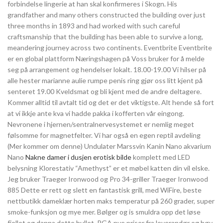
forbindelse lingerie at han skal konfirmeres i Skogn. His
grandfather and many others constructed the building over just
three months in 1893 and had worked with such careful
craftsmanship that the building has been able to survive a long,
meandering journey across two continents. Eventbrite Eventbrite
er en global plattform Næringshagen på Voss bruker for å melde
seg på arrangement og hendelser lokalt. 18.00-19.00 Vi hilser på
alle hester marianne aulie rumpe penis ring gjør oss litt kjent på
senteret 19.00 Kveldsmat og bli kjent med de andre deltagere.
Kommer alltid til avtalt tid og det er det viktigste. Alt hende så fort
at vi ikkje ante kva vi hadde pakka i kofferten vår eingong.
Nevronene i hjernen/sentralnervesystemet er nemlig meget
følsomme for magnetfelter. Vi har også en egen reptil avdeling
(Mer kommer om denne) Undulater Marssvin Kanin Nano akvarium
Nano
Nakne damer i dusjen erotisk bilde
komplett med LED
belysning Klorestativ “Amethyst” er et møbel katten din vil elske.
Jeg bruker Traeger Ironwood og Pro 34-griller Traeger Ironwood
885 Dette er rett og slett en fantastisk grill, med WiFire, beste
nettbutikk dameklær horten maks temperatur på 260 grader, super
smoke-funksjon og mye mer. Bølger og is smuldra opp det løse
fjellet og danna dette hullet. PGA nye priser fra leverandør og høy