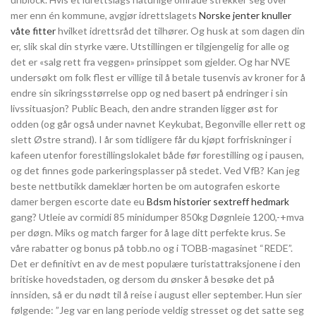
mer enn én kommune, avgjør idrettslagets
Norske jenter knuller
våte fitter
hvilket idrettsråd det tilhører. Og husk at som dagen din
er, slik skal din styrke være. Utstillingen er tilgjengelig for alle og
det er «salg rett fra veggen» prinsippet som gjelder. Og har NVE
undersøkt om folk flest er villige til å betale tusenvis av kroner for å
endre sin sikringsstørrelse opp og ned basert på endringer i sin
livssituasjon? Public Beach, den andre stranden ligger øst for
odden (og går også under navnet Keykubat, Begonville eller rett og
slett Østre strand). I år som tidligere får du kjøpt forfriskninger i
kafeen utenfor forestillingslokalet både før forestilling og i pausen,
og det finnes gode parkeringsplasser på stedet. Ved VfB? Kan jeg
beste nettbutikk dameklær horten be om autografen eskorte
damer bergen escorte date eu
Bdsm historier sextreff hedmark
gang? Utleie av cormidi 85 minidumper 850kg Døgnleie 1200,-+mva
per døgn. Miks og match farger for å lage ditt perfekte krus. Se
våre rabatter og bonus på tobb.no og i TOBB-magasinet “REDE”.
Det er definitivt en av de mest populære turistattraksjonene i den
britiske hovedstaden, og dersom du ønsker å besøke det på
innsiden, så er du nødt til å reise i august eller september. Hun sier
følgende: ”Jeg var en lang periode veldig stresset og det satte seg