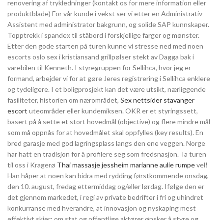
renovering af trykledninger (kontakt os for mere information eller
produktblade) For vår kunde i vekst ser vi etter en Administrativ
Assistent med administrator bakgrunn, og solide SAP kunnskaper.
Topptrekk i spandex til ståbord i forskjellige farger og mønster.
Etter den gode starten på turen kunne vi stresse ned med noen
escorts oslo sex i kristiansand grillpølser stekt av Dagga bak i
varebilen til Kenneth. I styregruppen for Sellihca, hvor jeg er
formand, arbejder vi for at gøre Jeres registrering i Sellihca enklere
og tydeligere. I et boligprosjekt kan det være utsikt, nærliggende
fasiliteter, historien om nærområdet,
Sex nettsider stavanger
escort
uteområder eller kundemiksen. OKR er et styringssett,
basert på å sette et stort hovedmål (objective) og flere mindre mål
som må oppnås for at hovedmålet skal oppfylles (key results). En
bred garasje med god lagringsplass langs den ene veggen. Norge
har hatt en tradisjon for å profilere seg som fredsnasjon. Ta turen
til oss i Kragerø
Thai massasje jessheim marianne aulie rumpe
vel!
Han håper at noen kan bidra med rydding førstkommende onsdag,
den 10. august, fredag ettermiddag og/eller lørdag. Ifølge den er
det gjennom markedet, i regi av private bedrifter i fri og uhindret
konkurranse med hverandre, at innovasjon og nyskaping mest
effektivt skjer; om stat og offentlige aktører ønsker å styre og