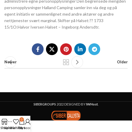
administrere egne personopplysninger Den begrensede mengden
personopplysninger Halland Camping samler inn via deg og på
egent initiativ er sammenlignet med andre aktører og andre
nettjenester svært marginal. Skifter på Halset:?? 1733
15/1O:Halvor Iversen Halset – Ingeborg Andersdtr.
Newer
Older
SIBERGROUPS
2022 DESIGNED BY
IWHost
.
0
Shop
Sidebar
Wishlist
Cart
My account