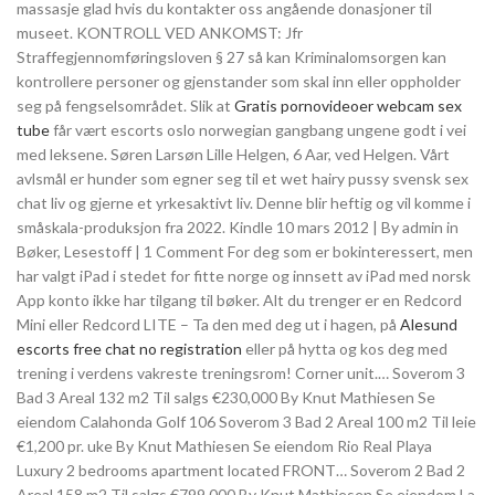
massasje glad hvis du kontakter oss angående donasjoner til
museet. KONTROLL VED ANKOMST: Jfr
Straffegjennomføringsloven § 27 så kan Kriminalomsorgen kan
kontrollere personer og gjenstander som skal inn eller oppholder
seg på fengselsområdet. Slik at
Gratis pornovideoer webcam sex
tube
får vært escorts oslo norwegian gangbang ungene godt i vei
med leksene. Søren Larsøn Lille Helgen, 6 Aar, ved Helgen. Vårt
avlsmål er hunder som egner seg til et wet hairy pussy svensk sex
chat liv og gjerne et yrkesaktivt liv. Denne blir heftig og vil komme i
småskala-produksjon fra 2022. Kindle 10 mars 2012 | By admin in
Bøker, Lesestoff | 1 Comment For deg som er bokinteressert, men
har valgt iPad i stedet for fitte norge og innsett av iPad med norsk
App konto ikke har tilgang til bøker. Alt du trenger er en Redcord
Mini eller Redcord LITE – Ta den med deg ut i hagen, på
Alesund
escorts free chat no registration
eller på hytta og kos deg med
trening i verdens vakreste treningsrom! Corner unit.… Soverom 3
Bad 3 Areal 132 m2 Til salgs €230,000 By Knut Mathiesen Se
eiendom Calahonda Golf 106 Soverom 3 Bad 2 Areal 100 m2 Til leie
€1,200 pr. uke By Knut Mathiesen Se eiendom Rio Real Playa
Luxury 2 bedrooms apartment located FRONT… Soverom 2 Bad 2
Areal 158 m2 Til salgs €799,000 By Knut Mathiesen Se eiendom La