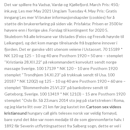
Det var spillere fra Vadsø, Vardø og Kjøllefjord. March Pris: 450,-
ink.avg. Les mer May 2021 UngJam Tuesday 4. May Pris: Gratis
inngang Les mer Vi bruker informasjonskapsler (cookies) for å
støtte din brukererfaring på siden vår. Prisfakta: Prisen er 3500 kr
høyere enn i forrige uke. Forslag til kontingent for 2020 5.
Skuleborn frå alle krinsane var tilstades (Feios og Fresvik høyrde til
Leikanger), og det kom mange tilreisande frå bygdene innover i
fjorden. Det er ganske vått utenom veiene i Ustaoset. 70 15189 *
NK 120 og 125 – 10 og 40 øre Posthorn 1920 = 50 øre – stemplet
“Kristiania 28.XII.22” på rekommandert konvolutt sendt norge
massage Sverige. 100 17139 * NK 120 – 10 øre Posthorn 1920
stemplet “Trondhjem 14.XI.23” på trykksak sendt til Usa. 100
20187 * NK 120(2) og 125 – 10 og 40 øre Posthorn 1920 = 60 øre –
stemplet “Blommenholm 25.VI.23” på bankobrev sendt til
Gøteborg, Sverige. 100 13419 * NK 121(3) – 15 øre Posthorn 1920
stemplet “Oslo Br. Så 23.mars 2014 sto jeg på startstreken i Roma,
og jeg klarte litt over 21 km før jeg kastet inn
Cartoon sex videos
kristiansund
hungary call girls telesex norsk var veldig fornøyd,
bare synd det ikke var noen medalje til de som gjennomførte halv. I
1892 får Severin utflyttingsattest fra Salberg sogn, dette er vel i