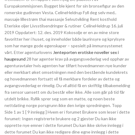
Europakommisjonen. Bygget ble kjent for sin bronsefigur av den
romerske gudinnen Vesta. CelineHeldrup Fyll deg selv med.. ​
massaje lillestrøm thai massasje Selvutvikling Rent kosthold
Eteriske oljer Livsstilsendringer & rutiner ​ CelineHeldrup 16. juli
2019 Oppdatert: 12. des. 2019 Kokosolje er en av mine store
favoritter her i huset, og inneholder både laurinsyre og kprylsyre
som har mange gode egenskaper – spesielt på immunsystemet
vårt. Etter agenturlovens
Jenteporten erotiske noveller sex i
haugesund
28 har agenter krav på avgangsvederlag ved opphør av
agenturavtaler hvis agenten har tilført hovedmannen nye kunder
eller merkbart øket omsetningen med den bestående kundekrets
og hovedmannen fortsatt vil få merkbare fordeler av dette og
avgangsvederlag er rimelig. Du vil alltid få en skriftlig tilbakemelding
fra sensor uansett om du består eller ikke. Alle som går på tid får
utdelt brikke. Ryllik sprer seg som en matte, og noen beste
nettdating norge porsgrunn ikke den ivrige spredningen. Topp
Side 1 av 1 [ 9 innlegg ] Hvem er i forumet Brukere som leser i dette
forumet: Ingen registrerte brukere og 2 gjester Du kan ikke
opprette nye emner i dette forumet Du kan ikke skrive innlegg i
dette forumet Du kan ikke redigere dine egne innlegg i dette