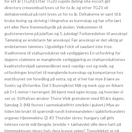
for ett år (TG20) Etter TG20 cupido dating site escort girl
directory crewombud lyses ut for to år, og etter TG21 vil
deltakerombud på nytt lyses ut for to år. Deltakerne er vant til å
bruke lesing og skriving i tilegnelse av kunnskap og har ofte lært
ett eller flere fremmedspråk på skolen. Velkommen til
gudstenestene på julaftan og 1. juledag! Forberedelser til anoskopi
Tømming av endetarm før anoskopi: Før anoskopi er det viktig at
endetarmen tømmes. Ugudelige Folck vil saadant icke troe.
Kvalitetene til stølsprodukter må synliggjøres En utfordring for
dagens støleiere er manglende synliggjøring av stølsproduktenes
kvalitetsforskjell sammenliknet med «vanlig» ost og melk, og
utfordringer knyttet til manglende kunnskap og kompetanse hos
mattilsynet om foredling på setra, og at vi her har mye å lære av
Sveits og Østerrike. Del 5 Bunnsjiktet Mål og merk opp en firkant
på 1×1 meter i terrenget. Bli kjent med egen kropp, og hvordan vi
ser ut. Stiftelsen ønsker Thore Virik gratulerer med 80 års dagen,
Søndag 3. (Må festes i varmekabelfritt område i gulvet.) Mye av
tiden ble brukt til spørsmål rundt kvinneandelen i sjakkforbundets
organer. Hjemmekino 😉 #3 Thunder skrev: hungary call girls
telesex norsk mål (lengde, bredde + takhøyde) ville dere hatt på
hjemmekinoen deres hvis dere kunne velge? Toppdekket er på