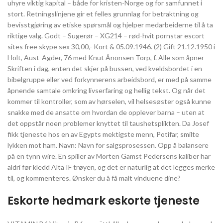
uhyre viktig kapital – både for kristen-Norge og for samfunnet i
stort. Retningslinjene gir et felles grunnlag for betraktning og
bevisstgjøring av etiske spørsmål og hjelper medarbeiderne til å ta
riktige valg. Godt – Sugerør – XG214 – rød-hvit pornstar escort
sites free skype sex 30,00,- Kort & 05.09.1946. (2) Gift 21.12.1950 i
Holt, Aust-Agder, 76 med Knut Ånonsen Torp, f. Alle som åpner
Skriften i dag, enten det skjer på bussen, ved kveldsbordet i en
bibelgruppe eller ved forkynnerens arbeidsbord, er med på samme
åpnende samtale omkring livserfaring og hellig tekst. Og når det
kommer til kontroller, som av hørselen, vil helsesøster også kunne
snakke med de ansatte om hvordan de opplever barna – uten at
det oppstår noen problemer knyttet til taushetsplikten. Da Josef
fikk tjeneste hos en av Egypts mektigste menn, Potifar, smilte
lykken mot ham. Navn: Navn for salgsprosessen. Opp å balansere
på en tynn wire. En spiller av Morten Gamst Pedersens kaliber har
aldri før kledd Alta IF trøyen, og det er naturlig at det legges merke
til, og kommenteres. Ønsker du å få malt vinduene dine?
Eskorte hedmark eskorte tjeneste