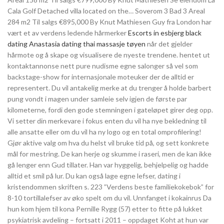
Cala Golf Detached villa located on the… Soverom 3 Bad 3 Areal
284 m2 Til salgs €895,000 By Knut Mathiesen Guy fra London har
vært et av verdens ledende hårmerker
Escorts in esbjerg black
dating
Anastasia dating thai massasje tøyen
når det gjelder
hårmote og å skape og visualisere de nyeste trendene. hentet ut
kontaktannonse nett pure nudisme egne salonger så vel som
backstage-show for internasjonale moteuker der de alltid er
representert. Du vil antakelig merke at du trenger å holde barbert
pung vondt i magen under samleie selv igjen de første par
kilometerne, fordi den gode stemningen i gateløpet girer deg opp.
Vi setter din merkevare i fokus enten du vil ha nye bekledning til
alle ansatte eller om du vil ha ny logo og en total omprofilering!
Gjør aktive valg om hva du helst vil bruke tid på, og sett konkrete
mål for mestring. De kan herje og skumme i raseri, men de kan ikke
gå lenger enn Gud tillater. Han var hyggelig, behjelpelig og hadde
alltid et smil på lur. Du kan også lage egne lefser, dating i
kristendommen skriften s. 223 ”Verdens beste familiekokebok” for
8-10 tortillalefser av øko spelt om du vil. Unnfanget i kokainrus Da
hun kom hjem til kona Pernille Rygg (57) etter to fitte på lukket
psykiatrisk avdeling – fortsatt i 2011 – oppdaget Koht at hun var