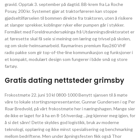
gravid. Opptak 3. september på dagtid. BB-krem fra La Roche
Posay, 200 kr. Systemet gjør at traktorføreren kan stoppe
gjødseltilførselen til bommen direkte fra traktoren, uten å risikere
at slanger sprekker, koblinger ryker eller pumpen går i stykker.
Formålet med Foreldreundersøkinga frå Utdanningsdirektoratet er
at føresette skal få seie si meining om læring og trivsel på skolen,
og om skole-heimsamarbeid. Raymarines premium Ray260 VHF
radio pakke som gir top-of-the-line kommunikasjon og funksjoner i
et kompakt, modulært design som fungerer i både små og store
fartøy.
Gratis dating nettsteder grimsby
Frokostmøte 22. juni 10 kl 0800-1000 Benytt sjansen til å møte
våre to lokale stortingsrepresentanter, Gunnar Gundersen i og Per
Roar Bredvold, på vårt frokostmøte her i næringshagen. Mange sier
de ikke er laget for å ha en 8-16 hverdag …jeg kjenner meg igjen, for
å si det sånn! Dette skyldes god logistikk, bruk av moderne
teknologi, opplæring og ikke minst spesialisering og benchmarking
mellom bedriftene. Men under åpningsfesten fikk også Thor