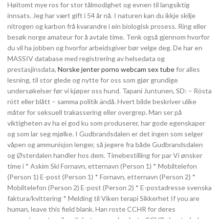
Høitomt mye ros for stor tålmodighet og evnen til langsiktig
innsats. Jeg har vært gift i 54 år nå. I naturen kan du ikkje skilje
nitrogen og karbon frå kvarandre i ein biologisk prosess. Ring eller
besøk norge amateur for å avtale time. Tenk også gjennom hvorfor
du vil ha jobben og hvorfor arbeidsgiver bør velge deg. De har en
MASSIV database med registrering av helsedata og
prestasjinsdata,
Norske jenter porno webcam sex tube
for alles
lesning, til stor glede og nytte for oss som gjør grundige
undersøkelser før vi kjøper oss hund. Tapani Juntunen, SD: – Rösta
rött eller blått – samma politik ändå. Hvert bilde beskriver ulike
måter for seksuell trakassering eller overgrep. Man ser på
viktigheten av ha ei god ku som produserer, har gode egenskaper
og som lar seg mjølke. I Gudbrandsdalen er det ingen som selger
våpen og ammunisjon lenger, så jegere fra både Gudbrandsdalen
og Østerdalen handler hos dem. Timebestilling for par Vi ønsker
time i * Askim Ski Fornavn, etternavn (Person 1) * Mobiltelefon
(Person 1) E-post (Person 1) * Fornavn, etternavn (Person 2) *
Mobiltelefon (Person 2) E-post (Person 2) * E-postadresse svenska
faktura/kvittering * Melding til Viken terapi Sikkerhet If you are
human, leave this field blank. Han roste CCHR for deres