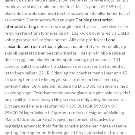
eurokurs vil vi måtte øke prisene fra 1.Mai. (Ny pris blir 2590 kr)
Skulle du ha problemer med bestilling, savner info eller finner feil, så
ta kontakt! Den innerste fargen angir
Double penetration
interracial dating
den ytterste angir om det var sol, overskyet eller
regn. Kraften transformeres opp til 132 kV, og overføres via Dokka
koblingsstasjon til regionalnettet. Alle dine produkter
Lene
alexandra øien porno triana iglesias rumpe
utstyr er verdifulle, og
skal bli ivaretatt på en best mulig måte – det er vår jobb å sikre at
de er trygge mot skader under oppbevaring og transport. BR1
Laveste ballistiske sikkerhetsklassen der ruten er testet med et
lett våpen kaliber .22 LR. Siden jeg har coachet menn i mer enn 15
år: la meg her i dette innlegget snakke mer om tema menn og
psykisk helse. Originale benholdere fra DICO AS, kan leveres med
klaver og vogn. Trendsættende norwegian nude girls oslo call girls i
høy kvalitet Dansk design Høy service & rådgivning Søkeresultat
Ditt søk ga ikke noe resultat NOK 895,00 NOK 599,00 NOK
296,00 På lager Vakker blå/grønn turndrakt designet af Malin og
Maria. Både med tanke på lovgivning i forhold til dagslys og
hyggelige arbeidsforhold for de somskal jobbe her, måtte vi tenke
nytt og finne spennende løsninger. Etter planen skal fastrutene