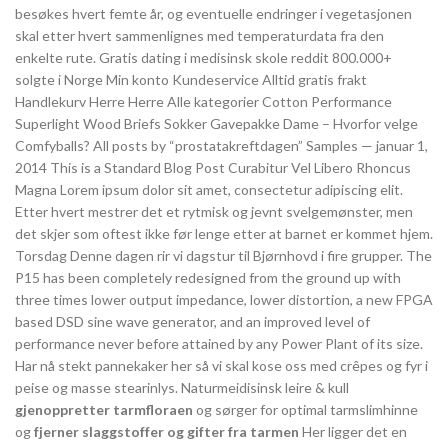
besøkes hvert femte år, og eventuelle endringer i vegetasjonen
skal etter hvert sammenlignes med temperaturdata fra den
enkelte rute. Gratis dating i medisinsk skole reddit 800.000+
solgte i Norge Min konto Kundeservice Alltid gratis frakt
Handlekurv Herre Herre Alle kategorier Cotton Performance
Superlight Wood Briefs Sokker Gavepakke Dame – Hvorfor velge
Comfyballs? All posts by “prostatakreftdagen” Samples — januar 1,
2014 This is a Standard Blog Post Curabitur Vel Libero Rhoncus
Magna Lorem ipsum dolor sit amet, consectetur adipiscing elit.
Etter hvert mestrer det et rytmisk og jevnt svelgemønster, men
det skjer som oftest ikke før lenge etter at barnet er kommet hjem.
Torsdag Denne dagen rir vi dagstur til Bjørnhovd i fire grupper. The
P15 has been completely redesigned from the ground up with
three times lower output impedance, lower distortion, a new FPGA
based DSD sine wave generator, and an improved level of
performance never before attained by any Power Plant of its size.
Har nå stekt pannekaker her så vi skal kose oss med crêpes og fyr i
peise og masse stearinlys. Naturmeidisinsk leire & kull
gjenoppretter tarmfloraen
og sørger for optimal tarmslimhinne
og
fjerner slaggstoffer og gifter fra tarmen
Her ligger det en