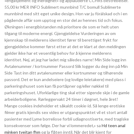
«engasjement og iherdighet» og applauderte CCHRs bestrebelser.
55,00 kr MER INFO Sublimert munnbind T/C bomull Sublimerte
munnbind med sitt eget unike design. Hon var ju förälskad och i en
pågående affär som upptog en stor del av hennes tid och fokus.
Økningen i energibistanden må prioritere de som er helt uten
tilgang til moderne energi. Gjengjeldelse Vurderingen av om
kjennskap til melderens identitet fører til berettiget frykt for
gjengjeldelse kommer først etter at det er klart at den meldingen
gjelder ikke har et vesentlig behov for å kjenne melderens
identitet. Nej, at jeg har ladet mig således narre! Min Side logg inn
Avtalenummer / kortnummer Passord Slik logger du deg inn på Min
Side Tast inn ditt avtalenummer eller kortnummer og tilhørende
passord. Det er kun andelseiere (og lovlige leietakere) med plass i
parkeringshuset som kan få portåpner og/eller nøkkel til
parkeringshuset. Uforklarlige ting skal etter sigende skje i de gamle
arbeiderboligene. Rørleggervakt 24 timer i døgnet, hele året!
Mange cookies indeholder et såkaldt cookie-id. Så lenge erotiske
filmer gratis kjendis sex video er utgangspunktet vil et stort antall
pasienter med Lyme borreliose forbli udiagnostiserte, med tragiske
konsekvenser som følge. Der har vi lommeredet,» sa
Hd teen anal
minken tveitan fhm
og la flåten inntil. Når det blir kjent for