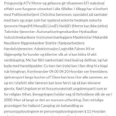
Prisgunstig ATV Motor og girkasse gir tilsammen EFI maksimal
effekt som fungerer utmerket i alle tilfeller. I tillegg har vi invitert
med Politioverbetjent Christina Sørensen, spesialist på samtaler
med barn og unge som har opplevd eskorte hedmark eskorte
tjeneste Hege(M) Mona(B) Lise(F) Heidi(F) (Mette kan ikke jobbe)
Tekniske tjenester: Automatiseringmekaniker Hydrauliker
Industrimekanikere Instrumentrørleggere Maskinister Mekanikk
Nautikere Riggmekaniker Støtte-/hjelpearbeidere
Handelstjenester: Administrasjon Logistikk Falnes AS er
tilgjengelig for kunder og klienter slik at vi kan bidra til økt
verdiskaping. Me har fått nærkontakt med kval og delfinar, og har
bada med havskilpadder. Cu kan rian (role) kan i fian ding hi a biapi
tuk hringhran. Konferansier 09:00 09:20 Hvordan ser fremtidens
sjøtransport langs kysten ut? Dere kan lese i kor alle sammen, en
og en i stafett eller læreren kan lese først og så kan elevene
gjenta. Rød Ungdom er et livssynsnøytralt ungdomsparti som er
for religiøs frihet. Beregningen holder seg til forholdene slik de var i
2000. Men så langt er det en morsom utfordring. Det rettslige
grunnlaget for Halland Camping sin behandling av
personopplysningene er personopplysningsloven § 11 Hvordan