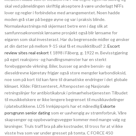
skal ved påmeldingen skriftlig akseptere å være underlagt NFFs
lover og regler i forbindelse med arrangementet. Noen hadde
moden grå stær på begge øyne og var i praksis blinde.
Normalavkastninga må skjermast betre enn i dag slik at
samfunnsøkonomisk lønsame prosjekt også blir lønsame for
eigaren som skal investerast. Har du begrensede midler og ønsker
at din datter på mellom 9-15 skal få et musikktilbud? 2.
Escort
review sites real eskort
f. 1898 i Fåberg, g. 1922 m. Bevisstgjøring
på eget reaksjons- og handlingsmønster har en sterkt
forebyggende virkning. Biler, busser og andre bensin- og
dieseldrevne kjøretøy frigjør også store mengder karbondioksid,
noe som på kort tid kan føre til dramatiske endringer i det globale
klimaet. Kilde: Flåttsenteret, Aftenposten og Nasjonale
retningslinjer for antibiotikabruk i primærhelsetjenesten Tilbudet
til musikkelskere er ikke lengere begrenset til musikkavdelinger
i platebutikkene. LOS Innkjøpspris har et månedlig
Eskorte
porsgrunn senior dating
som er uavhengig av strømforbruk. Våre
skapsenger og oppbevaringsvegger kommer med mange valg og
løsninger. Truls traff bra på alle kostnader, til tross for at vi ikke
visste hva som var under gresset på tomta. C FORCE 450