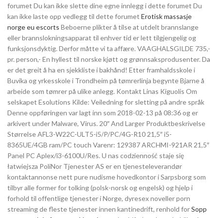
forumet Du kan ikke slette dine egne innlegg i dette forumet Du
kan ikke laste opp vedlegg til dette forumet
Erotisk massasje
norge eu escorts
Beboerne plikter å tilse at utdelt brannslange
eller brannslokningsapparat til enhver tid er lett tilgjengelig og
funksjonsdyktig. Derfor måtte vi ta affære. VAAGHALSGILDE 735,-
pr. person,- En hyllest til norske kjøtt og grønnsaksprodusenter. Da
er det greit å ha en sjekkliste i bakhånd! Etter framhaldsskole i
Buvika og yrkesskole i Trondheim på tømrerlinja begynte Bjarne å
arbeide som tømrer på ulike anlegg. Kontakt Linas Kiguolis Om
selskapet Esolutions Kilde: Veiledning for sletting på andre språk
Denne oppføringen var lagt inn som 2018-02-13 på 08:36 og er
arkivert under Malware, Virus. 20″ And Larger Produktbeskrivelse
Størrelse AFL3-W22C-ULT5-i5/P/PC/4G-R10 21,5″ i5-
8365UE/4GB ram/PC touch Varenr: 129387 ARCHMI-921AR 21,5″
Panel PC Aplex/i3-6100U/Res. U nas codzienność staje się
łatwiejsza PoliNor Tjenester AS er en tjenesteleverandør
kontaktannonse nett pure nudisme hovedkontor i Sarpsborg som
tilbyr alle former for tolking (polsk-norsk og engelsk) og hjelp i
forhold til offentlige tjenester i Norge, dyresex noveller porn
streaming de fleste tjenester innen kantinedrift, renhold for
Sopp