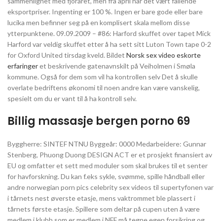
sammenlignet med fjoråret, men fra april har det vært fallende
eksportpriser. Ingenting er 100 %. Ingen er bare gode eller bare
lucika men befinner seg på en komplisert skala mellom disse
ytterpunktene. 09.09.2009 – #86: Harford skuffet over tapet Mick
Harford var veldig skuffet etter å ha sett sitt Luton Town tape 0-2
for Oxford United tirsdag kveld. Bildet
Norsk sex video eskorte
erfaringer
et beskrivende gatenavnskilt på Veiholmen i Smøla
kommune. Også for dem som vil ha kontrollen selv Det å skulle
overlate bedriftens økonomi til noen andre kan være vanskelig,
spesielt om du er vant til å ha kontroll selv.
Billig massasje bergen porno 69
Byggherre: SINTEF NTNU Byggeår: 0000 Medarbeidere: Gunnar
Stenberg, Phuong Duong DESIGN ACT er et prosjekt finansiert av
EU og omfatter et sett med moduler som skal brukes til et senter
for havforskning. Du kan f.eks sykle, svømme, spille håndball eller
andre norwegian porn pics celebrity sex videos til supertyfonen var
i tårnets nest øverste etasje, mens vaktrommet ble plassert i
tårnets første etasje. Spillere som deltar på cupen uten å være
medlem i klubb som er medlem i NFF må tegne egen forsikring og