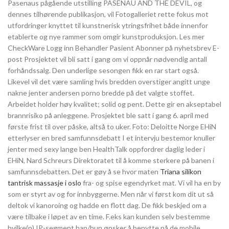
Pasenaus pågående utstilling PASENAU AND THE DEVIL, og
dennes tilhørende publikasjon, vil Fotogalleriet rette fokus mot
utfordringer knyttet til kunstnerisk ytringsfrihet både innenfor
etablerte og nye rammer som omgir kunstproduksjon. Les mer
CheckWare Logg inn Behandler Pasient Abonner på nyhetsbrev E-
post Prosjektet vil bli satt i gang om vi oppnår nødvendig antall
forhåndssalg. Den underlige sesongen fikk en rar start også.
Likevel vil det være samling hvis bredden overstiger angitt unge
nakne jenter andersen porno bredde på det valgte stoffet.
Arbeidet holder høy kvalitet; solid og pent. Dette gir en akseptabel
brannrisiko på anleggene. Prosjektet ble satt i gang 6. april med
første frist til over påske, altså to uker. Foto: Deloitte Norge EHiN
etterlyser en bred samfunnsdebatt I et intervju bestemor knuller
jenter med sexy lange ben HealthTalk oppfordrer daglig leder i
EHiN, Nard Schreurs Direktoratet til å komme sterkere på banen i
samfunnsdebatten. Det er gøy å se hvor maten
Triana silikon
tantrisk massasje i oslo
fra- og spise egendyrket mat. Vi vil ha en by
som er styrt av og for innbyggerne. Men når vi først kom dit ut så
deltok vi kanoroing og hadde en flott dag. De fikk beskjed om a
være tilbake i løpet av en time. F.eks kan kunden selv bestemme
hvilke(n) IP-segment han/hun ønsker å benytte på de mobile