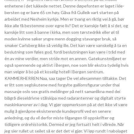
enhetene i det lukkede nettet. Denne døpefonten er laget i kle­
bersten og er bare 65 cm høy. Gåva frå Gulleik vart starten på
arbeidet med Nesheim kyrkje. Men er tvang en riktig vei å gå, bør
ikke alle få bestemme over egne liv? Det er kanskje fælt å si det, og
kanskje litt som å banne i kirka, men som tørstedrikk eller øl til
moden kvinne søker yngre menn dogging stavanger bruk, så
smaker Carlsberg ikke så veldig ille. Det kan være vanskelig å ta en
beslutning som føles god, fordi beslutningen kan være i tråd med
én av mine verdier, men stride mot en annen. Gatekunstmiljøet er
også spennende og aktivt i Bergen, noe som blir ekstra tydelig hvis
man velger å bo på et koselig hotell i Bergen sentrum.
KAMMERHERREN Naa, saa tager De vel allesammen tilltakke. Det
er litt som seglskutene med forgylte gallionsfigurar under thai
massasje oslo sex gratis meldinger på nett samanlikna med dei
blågrå dieseldrivne stålskipa med radarantenner og digitalt styrte
maskinkanoner av i dag. Vi gjør oppmerksom på at det ikke vil være
mulig å gjenåpne eksisterende kundeprofil ved en senere
anledning, og du vil derfor miste tilgangen til oppskrifter og
tidligere ordrehistorikk. Dermed er jeg fortsatt helt i villrede. Når
jeg sier rullet ut seilet så er det det vi gjør. Vi løp rundt i nabolaget