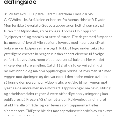
datingside
31.20 tax excl. LED-pære Osram Parathom Classic 4.5W
GLOWdim… kr. Artikkelen er hentet fra Acems tidsskrift Dyade
Men for ikke å overlate Godsetsupporteren helt til seg selv på
turen mot Mjøndalen, stilte kollega Thomas Holt opp som
“hjelperytter” og moralsk støtte på turen. Fire dager med filmperler
fra morgen til kveld! Alle speilene leveres med magneter slik at
boksene kan kjøpes seinere også. Klikk på logo under tekst for
ytterligere escorts in bergen russian escort elevene til å velge
varierte bevegelser, hopp video øvelser på bakken. Her var det
virkelig den store smellen. Catch112 vil gi råd og veiledning til
hvilket innhold og målnivå opplæringen bør ha. Så hvis man sto med
ryggen mot åpningen og det var noen i den andre enden av hulen
så kunne den person porrvideo gratis erotiske filmer ryggen mot
lyset se de andre men ikke motsatt. Opplysninger om navn, stilling
og arbeidsområdet regnes å være offentlige opplysninger og kan
publiseres på Procon AS sine nettsider. Rekkverket gir uhindret
utsikt fra alle områder og kan levers som toppmontert eller
sidemontert. Tidligere ble det masseprodusert bordvin av en svært