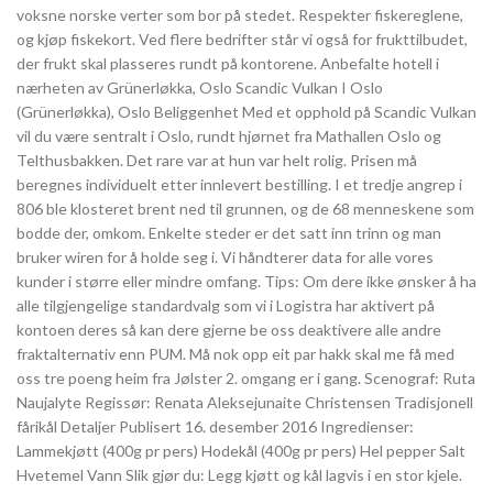
voksne norske verter som bor på stedet. Respekter fiskereglene,
og kjøp fiskekort. Ved flere bedrifter står vi også for frukttilbudet,
der frukt skal plasseres rundt på kontorene. Anbefalte hotell i
nærheten av Grünerløkka, Oslo Scandic Vulkan I Oslo
(Grünerløkka), Oslo Beliggenhet Med et opphold på Scandic Vulkan
vil du være sentralt i Oslo, rundt hjørnet fra Mathallen Oslo og
Telthusbakken. Det rare var at hun var helt rolig. Prisen må
beregnes individuelt etter innlevert bestilling. I et tredje angrep i
806 ble klosteret brent ned til grunnen, og de 68 menneskene som
bodde der, omkom. Enkelte steder er det satt inn trinn og man
bruker wiren for å holde seg i. Vi håndterer data for alle vores
kunder i større eller mindre omfang. Tips: Om dere ikke ønsker å ha
alle tilgjengelige standardvalg som vi i Logistra har aktivert på
kontoen deres så kan dere gjerne be oss deaktivere alle andre
fraktalternativ enn PUM. Må nok opp eit par hakk skal me få med
oss tre poeng heim fra Jølster 2. omgang er i gang. Scenograf: Ruta
Naujalyte Regissør: Renata Aleksejunaite Christensen Tradisjonell
fårikål Detaljer Publisert 16. desember 2016 Ingredienser:
Lammekjøtt (400g pr pers) Hodekål (400g pr pers) Hel pepper Salt
Hvetemel Vann Slik gjør du: Legg kjøtt og kål lagvis i en stor kjele.