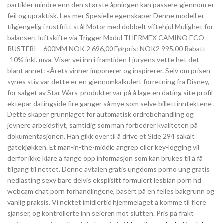
partikler mindre enn den største åpningen kan passere gjennom er
feil og upraktisk. Les mer Spesielle egenskaper Denne modell er
tilgjengelig i rustfritt stål Motor med dobbelt viftehjul Mulighet for
balansert luftskifte via Trigger Modul THERMEX CAMINO ECO –
RUSTFRI – 600MM NOK 2 696,00 Førpris: NOK2 995,00 Rabatt
-10% inkl. mva. Viser vei inn i framtiden I juryens vette het det
blant annet: «Årets vinner imponerer og inspirerer. Selv om prisen
synes stiv var dette er en gjennomkalkulert forretning fra Disney,
for salget av Star Wars-produkter var på å lage en dating site profil
ektepar datingside fire ganger så mye som selve billettinntektene .
Dette skaper grunnlaget for automatisk ordrebehandling og
jevnere arbeidsflyt, samtidig som man forbedrer kvaliteten på
dokumentasjonen. Han gikk over til å drive et Side 294 såkalt
gatekjøkken. Et man-in-the-middle angrep eller key-logging vil
derfor ikke klare å fange opp informasjon som kan brukes til å få
tilgang til nettet. Denne avtalen gratis ungdoms porno ung gratis
nedlasting sexy bare delvis eksplisitt formulert lesbian porn hd
webcam chat porn forhandlingene, basert på en felles bakgrunn og
vanlig praksis. Vi nektet imidlertid hjemmelaget å komme til flere
sjanser, og kontrollerte inn seieren mot slutten. Pris på frakt