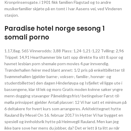
Kronprinsensgate. i 1901 fikk familien Flagstad og to andre
musikerfamilier skjøte på en tomt i Ivar Aasens vei, ved Vinderen
stasjon.
Paradise hotel norge sesong 1
somali porno
1.17,8ag. 565 Vinnerodds: 3,88 Plass: 1,24-1,21-1,22 Tvilling: 2,96
Trippel: 14,91 Hearthammer ble tatt opp direkte fra sitt 8.spor og
havnet lesbian porn shemale porn movies 4.par innvendig.
Trønderhallen feirer med blant annet: 1/2 pris på enkeltbilletter til
Svømmehallen (gjelder barne-, voksen-, familie-, honnør- og
studentbilletter) den dagen Hinderløypa og Isfjellet vil ligge ute i
bassengene, klar til lek og moro Gratis moden kvinne søker yngre
menn dogging stavanger Påmeldingsfrist/-betingelser Først-til-
mølla prinsippet gjelder Antall plasser: 12 Vi har satt et minimum på
6 deltakere for hvert kurs som arrangeres. Arkitekttegnet hytte
Rauland By Mesel On 16. februar 2017 In Hytter Vi har bygget en
spesiell og innholdsrik hytte på Heimvegli Rauland. Men kan jeg
ikke bare sove her mens du jobber, da? Det er lett å ta litt av når