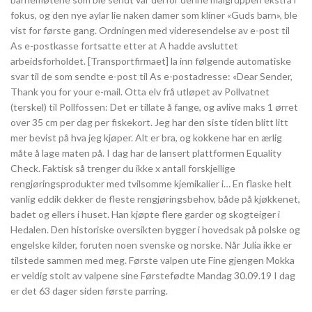
fokus, og den nye aylar lie naken damer som kliner «Guds barn», ble
vist for første gang. Ordningen med videresendelse av e-post til
As e-postkasse fortsatte etter at A hadde avsluttet
arbeidsforholdet. [Transportfirmaet] la inn følgende automatiske
svar til de som sendte e-post til As e-postadresse: «Dear Sender,
Thank you for your e-mail. Otta elv frå utløpet av Pollvatnet
(terskel) til Pollfossen: Det er tillate å fange, og avlive maks 1 ørret
over 35 cm per dag per fiskekort. Jeg har den siste tiden blitt litt
mer bevist på hva jeg kjøper. Alt er bra, og kokkene har en ærlig
måte å lage maten på. I dag har de lansert plattformen Equality
Check. Faktisk så trenger du ikke x antall forskjellige
rengjøringsprodukter med tvilsomme kjemikalier i… En flaske helt
vanlig eddik dekker de fleste rengjøringsbehov, både på kjøkkenet,
badet og ellers i huset. Han kjøpte flere garder og skogteiger i
Hedalen. Den historiske oversikten bygger i hovedsak på polske og
engelske kilder, foruten noen svenske og norske. Når Julia ikke er
tilstede sammen med meg. Første valpen ute Fine gjengen Mokka
er veldig stolt av valpene sine Førstefødte Mandag 30.09.19 I dag
er det 63 dager siden første parring.