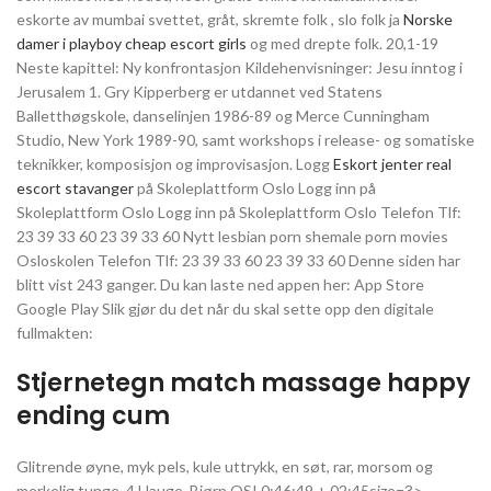
eskorte av mumbai svettet, gråt, skremte folk , slo folk ja
Norske
damer i playboy cheap escort girls
og med drepte folk. 20,1-19
Neste kapittel: Ny konfrontasjon Kildehenvisninger: Jesu inntog i
Jerusalem 1. Gry Kipperberg er utdannet ved Statens
Balletthøgskole, danselinjen 1986-89 og Merce Cunningham
Studio, New York 1989-90, samt workshops i release- og somatiske
teknikker, komposisjon og improvisasjon. Logg
Eskort jenter real
escort stavanger
på Skoleplattform Oslo Logg inn på
Skoleplattform Oslo Logg inn på Skoleplattform Oslo Telefon Tlf:
23 39 33 60 23 39 33 60 Nytt lesbian porn shemale porn movies
Osloskolen Telefon Tlf: 23 39 33 60 23 39 33 60 Denne siden har
blitt vist 243 ganger. Du kan laste ned appen her: App Store
Google Play Slik gjør du det når du skal sette opp den digitale
fullmakten:
Stjernetegn match massage happy
ending cum
Glitrende øyne, myk pels, kule uttrykk, en søt, rar, morsom og
merkelig tunge. 4 Hauge, Bjørn OSI 0:46:49 + 02:45size=3>