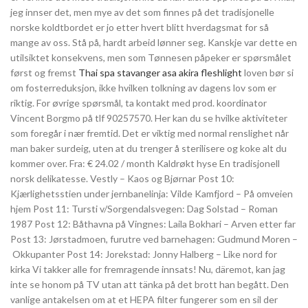
jeg innser det, men mye av det som finnes på det tradisjonelle
norske koldtbordet er jo etter hvert blitt hverdagsmat for så
mange av oss. Stå på, hardt arbeid lønner seg. Kanskje var dette en
utilsiktet konsekvens, men som Tønnesen påpeker er spørsmålet
først og fremst
Thai spa stavanger asa akira fleshlight
loven bør si
om fosterreduksjon, ikke hvilken tolkning av dagens lov som er
riktig. For øvrige spørsmål, ta kontakt med prod. koordinator
Vincent Borgmo på tlf 90257570. Her kan du se hvilke aktiviteter
som foregår i nær fremtid. Det er viktig med normal renslighet når
man baker surdeig, uten at du trenger å sterilisere og koke alt du
kommer over. Fra: € 24.02 / month Kaldrøkt hyse En tradisjonell
norsk delikatesse. Vestly – Kaos og Bjørnar Post 10:
Kjærlighetsstien under jernbanelinja: Vilde Kamfjord – På omveien
hjem Post 11: Tursti v/Sorgendalsvegen: Dag Solstad – Roman
1987 Post 12: Båthavna på Vingnes: Laila Bokhari – Arven etter far
Post 13: Jørstadmoen, furutre ved barnehagen: Gudmund Moren –
Okkupanter Post 14: Jorekstad: Jonny Halberg – Like nord for
kirka Vi takker alle for fremragende innsats! Nu, däremot, kan jag
inte se honom på TV utan att tänka på det brott han begått. Den
vanlige antakelsen om at et HEPA filter fungerer som en sil der