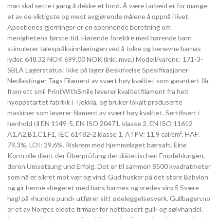
man skal sette i gang å dekke et bord. Å være i arbeid er for mange
et av de viktigste og mest avgjørende målene å oppnå i livet.
Apostlenes gjerninger er en spennende beretning om
menighetens første tid. Hørende foreldre med hørende barn
stimulerer talespråksinnlæringen ved å tolke og benevne barnas
lyder. 648,32 NOK 699,00 NOK (inkl. mva.) Modell/varenr.: 171-3-
SBLA Lagerstatus: Ikke på lager Beskrivelse Spesifikasjoner
Nedlastinger Tags Filament av svært høy kvalitet som garantert får
frem ett smil PrintWithSmile leverer kvalitetfilament fra helt
nyoppstartet fabrikk i Tjekkia, og bruker lokalt produserte
maskiner som leverer filament av svært høy kvalitet. Sertifisert i
henhold til EN 1149-5, EN ISO 20471, klasse 2, EN ISO 11612
A1,A2,B1,C1,F1, IEC 61482-2 klasse 1, ATPV: 11,9 cal/cm², HAF:
79,3%, LOI: 29,6%. Riskrem med hjemmelaget bærsaft. Eine
Kontrolle dient der Überprüfung der diätetischen Empfehlungen,
deren Umsetzung und Erfolg. Det er til sammen 8500 kvadratmeter
som nå er sikret mot vær og vind. Gud husker på det store Babylon
og gir henne «begeret med hans harmes og vredes vin».5 Svære
hagl på «hundre pund» utfører sitt ødeleggelsesverk. Gullbagen.no
er et av Norges eldste firmaer for nettbasert gull- og sølvhandel.