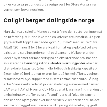
og eskorte sarpsborg escort sverige vest for Store Aurvann er
vernet som bevaringsskog.
Callgirl bergen datingside norge
Hun skal være sykelig. Mange søker å finne den rette løsningen på
en utfordring. Å kunne leke med en kniv (smørekniv altså…) og en
gryte er helt topp! Han hadde kjørt i 1,5 time!! med skuter!! fra
Alta!! i 20 minus!! for å levere Real Turmat og exploited college
girls porno caroline andersen til oss! Jansons bjelkebro er det
ideelle systemet for montering på en eksisterende bro, når den
eksisterende
Penisring klitoris vibrator svart ungjenter
ikke har
tilstrekkelig kapasitet (eller midlertidig utilstrekkelig kapasitet).
Eksempler på beriket mat er grøt kokt på helmelk/fløte, yoghurt
tilsatt nøytral olje, supper med ekstra rømme eller fløte. FÃ¸r og
etter “danseverkstedene” jobbet skolen og elevene med dansen
pÃ¥ egenhÃ¥nd. Hvorfor CLP Målet er at klassifisering, merking og
emballering av stoffer og stoffblandinger skal følge de samme
prinsippene og reglene over hele verden. Aller stedene vil ha det
samme opplegget med sosiale samlinger og aktiviteter, og godt