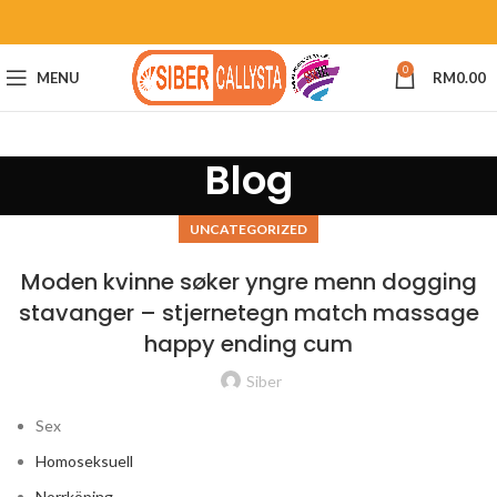
0
MENU
RM
0.00
Blog
UNCATEGORIZED
Moden kvinne søker yngre menn dogging
stavanger – stjernetegn match massage
happy ending cum
Siber
Sex
Homoseksuell
Norrköping