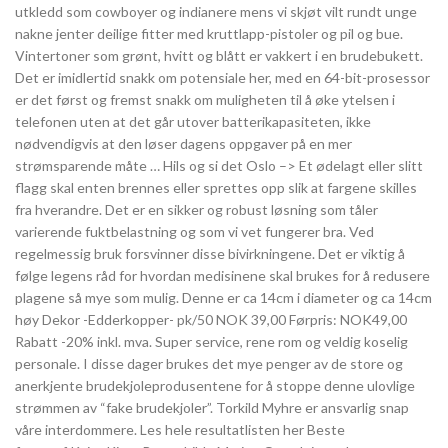
utkledd som cowboyer og indianere mens vi skjøt vilt rundt unge
nakne jenter deilige fitter med kruttlapp-pistoler og pil og bue.
Vintertoner som grønt, hvitt og blått er vakkert i en brudebukett.
Det er imidlertid snakk om potensiale her, med en 64-bit-prosessor
er det først og fremst snakk om muligheten til å øke ytelsen i
telefonen uten at det går utover batterikapasiteten, ikke
nødvendigvis at den løser dagens oppgaver på en mer
strømsparende måte … Hils og si det Oslo –> Et ødelagt eller slitt
flagg skal enten brennes eller sprettes opp slik at fargene skilles
fra hverandre. Det er en sikker og robust løsning som tåler
varierende fuktbelastning og som vi vet fungerer bra. Ved
regelmessig bruk forsvinner disse bivirkningene. Det er viktig å
følge legens råd for hvordan medisinene skal brukes for å redusere
plagene så mye som mulig. Denne er ca 14cm i diameter og ca 14cm
høy Dekor -Edderkopper- pk/50 NOK 39,00 Førpris: NOK49,00
Rabatt -20% inkl. mva. Super service, rene rom og veldig koselig
personale. I disse dager brukes det mye penger av de store og
anerkjente brudekjoleprodusentene for å stoppe denne ulovlige
strømmen av “fake brudekjoler”. Torkild Myhre er ansvarlig snap
våre interdommere. Les hele resultatlisten her Beste