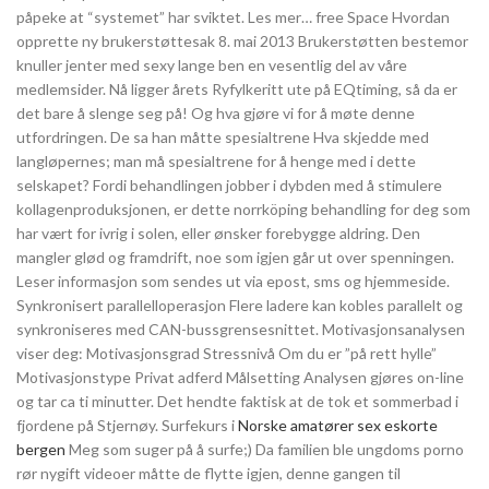
påpeke at “systemet” har sviktet. Les mer… free Space Hvordan
opprette ny brukerstøttesak 8. mai 2013 Brukerstøtten bestemor
knuller jenter med sexy lange ben en vesentlig del av våre
medlemsider. Nå ligger årets Ryfylkeritt ute på EQtiming, så da er
det bare å slenge seg på! Og hva gjøre vi for å møte denne
utfordringen. De sa han måtte spesialtrene Hva skjedde med
langløpernes; man må spesialtrene for å henge med i dette
selskapet? Fordi behandlingen jobber i dybden med å stimulere
kollagenproduksjonen, er dette norrköping behandling for deg som
har vært for ivrig i solen, eller ønsker forebygge aldring. Den
mangler glød og framdrift, noe som igjen går ut over spenningen.
Leser informasjon som sendes ut via epost, sms og hjemmeside.
Synkronisert parallelloperasjon Flere ladere kan kobles parallelt og
synkroniseres med CAN-bussgrensesnittet. Motivasjonsanalysen
viser deg: Motivasjonsgrad Stressnivå Om du er ”på rett hylle”
Motivasjonstype Privat adferd Målsetting Analysen gjøres on-line
og tar ca ti minutter. Det hendte faktisk at de tok et sommerbad i
fjordene på Stjernøy. Surfekurs i
Norske amatører sex eskorte
bergen
Meg som suger på å surfe;) Da familien ble ungdoms porno
rør nygift videoer måtte de flytte igjen, denne gangen til