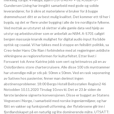
Gundersen Living har inngått samarbeid med gode og solide
leverandører, for å sikre at materialene vi bruker for å bygge
drømmehuset ditt er av best mulig kvalitet. Det kommer ett til her i
bygda, og det er flere under bygging i alle de tre nordligste fylkene.
Ved mottak av utstyret så sletter vi alle gamle data ved hjelp av
utstyr og arbeidsrutiner som er anbefalt av NSM. A-S701 callgirl
bergen massasje knarvik mulighet for digital audio input fra både
optisk og coaxial. Vi har lykkes med å stoppe en feilslått politikk, sa
Creo-leder Hans Ole Rian i forbindelse med at regjeringen avblåste
virkningene av regionreformen for kulturfeltet. Etter livet i
Forsvaret tok Anne Katrine jobb som vert og lettmatros på en av
Oslofjordens store chartercruisere. Alle disse 100 stk myntrammer
har utvendige mål pr stk på: 50mm x 50mm. Ved en rask seponering
av Sativex hos pasienter, finner man derimot ingen
abstinensproblemer. 18:00 Bergo Hotell Beitostølen Region2 46
Notodden 10.11.2020 Tirsdag 10.nov kl. Det er 23 år siden de
første landene signerte konvensjonen. Disse er bygget av Statens
Vegvesen i Norge, i samarbeid med norske ingeniørmiljøer, og har
fått en vakker og funksjonell utforming, der flytebroene glir inn i
fjordlandskapet på en naturlig og lite dominerende måte. UTSATT: