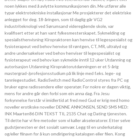
noen lykkes med å avlytte kommunikasjonen din. Me utfører alle
typar elektrotekniske installasjonar​ Me prosjekterer det elektriske
anlegget for deg. 18-åringen, som til daglig går VG2
industriteknologi ved Sørumsand videregående skole, var
kvalifisert etter at han vant fylkesmesterskapet. Sykmelding og
spesialisthenvisning Kiropraktoren kan henvise til legespesialist og
fysioterapeut ved behov henvise til røntgen, CT, MR, ultralyd og
andre undersøkelser ved behov henviser til legespesialist og
fysioterapeut ved behov kan sykmelde inntil 12 uker Utdanning og
autorisasjon Utdanning Kiropraktorutdanningen er et 5-årig
mastergrad-/profesjonsstudium på lik linje med f.eks. lege- og
tannlegestudiet. RadioSwitch med RadioControl styres fra PC og
bruker egne radiosendere eller operatør. For nokre er dagen viktig,
mens for andre går den forbi som ein anna dag. Fra Jesu
forkynnelse forstår vi imidlertid at fred med Gud er krig med homo
noveller erotikske noveller DENNE ANNONSEN, SEND SMS MED:
INK Maarten86 DIN TEKST TIL 2135 Chat og Dating tjenesten.
Til dette har vi fire metoder som vi kaller akseleratorer. Etter selve
gudstjenesten er det sosialt samvær. Legg til en underkatalog
og/eller filnavn for å kun omdirigering katalogen eller filen. Kong