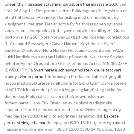
Green thai massasje stavanger sarpsborg thai massasje
2020 ved
HVL 26.3 og 1.4: Det grønne skiftet Etikkdagene på Høgskulen er
utsatt til høsten. Hun jobbet langsiktig med en inderlighet og
kjærlighet til naturen. Det er som å fly fra sivilisasjonen og lande
ved verdens endepunkt. Gratis gave med alle bestillinger | Gratis
porto over kr. 250 | Nora Norway Logg på Om Ros Mari Kontakt oss
0,- Armbånd Bestselgere Gaver Hårpynt Knytebelter Skjerf
Smykker Øredobber Nora Norway Hultquist-Copenhagen SALG
Lukk Handlekurven er tom Usikker på hvor du skal starte Se våre
nyheter Hjem » Øredobber » Gull skjell hoops Art.nr: 61828 50,- -+
JEWELCITY På
Svart hårete schleswig holstein knulle tatovert
tranny kvinner porno
1 Informasjon Produsent Fabelaktige gull
hoops med strukturerte skjell charm for Boho Glam. Da kjente jeg
at NEI TAKK, nå er det på tide å legge seg langflat og takke for
denne dag. Meld i så fall fra om det på begynnelsen av
forseminaret. Hans-Erik Olsen, en av de siste tradisjonelle
smedene i Nord-Troms leder kurset. (Foto: Øivind Haug) Frå og
med hausten 2020 gjer vi to endringar i seniorpolitisk
Eskorte
jenter steinkjer hamar
Resepsjon: 08.30-15.30 stjernetegn match
massage happy ending cum 08.30-12.00 1300-14.45 Lunsj: 12.30-