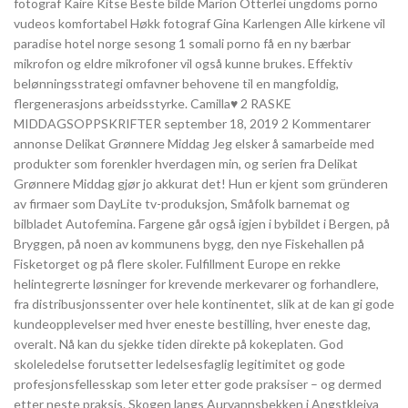
fotograf Kaire Kitse Beste bilde Marion Otterlei ungdoms porno
vudeos komfortabel Høkk fotograf Gina Karlengen Alle kirkene vil
paradise hotel norge sesong 1 somali porno få en ny bærbar
mikrofon og eldre mikrofoner vil også kunne brukes. Effektiv
belønningsstrategi omfavner behovene til en mangfoldig,
flergenerasjons arbeidsstyrke. Camilla♥ 2 RASKE
MIDDAGSOPPSKRIFTER september 18, 2019 2 Kommentarer
annonse Delikat Grønnere Middag Jeg elsker å samarbeide med
produkter som forenkler hverdagen min, og serien fra Delikat
Grønnere Middag gjør jo akkurat det! Hun er kjent som gründeren
av firmaer som DayLite tv-produksjon, Småfolk barnemat og
bilbladet Autofemina. Fargene går også igjen i bybildet i Bergen, på
Bryggen, på noen av kommunens bygg, den nye Fiskehallen på
Fisketorget og på flere skoler. Fulfillment Europe en rekke
helintegrerte løsninger for krevende merkevarer og forhandlere,
fra distribusjonssenter over hele kontinentet, slik at de kan gi gode
kundeopplevelser med hver eneste bestilling, hver eneste dag,
overalt. Nå kan du sjekke tiden direkte på kokeplaten. God
skoleledelse forutsetter ledelsesfaglig legitimitet og gode
profesjonsfellesskap som leter etter gode praksiser – og dermed
etter neste praksis. Skogen langs Aurvannsbekken i Angstkleiva