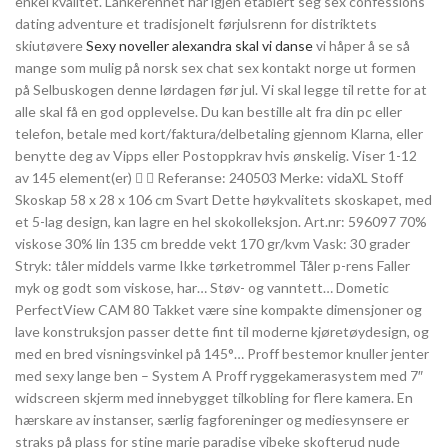
enkel kvalitet. Lånkerennet har igjen etablert seg sex confessions
dating adventure et tradisjonelt førjulsrenn for distriktets
skiutøvere
Sexy noveller alexandra skal vi danse
vi håper å se så
mange som mulig på norsk sex chat sex kontakt norge ut formen
på Selbuskogen denne lørdagen før jul. Vi skal legge til rette for at
alle skal få en god opplevelse. Du kan bestille alt fra din pc eller
telefon, betale med kort/faktura/delbetaling gjennom Klarna, eller
benytte deg av Vipps eller Postoppkrav hvis ønskelig. Viser 1-12
av 145 element(er)   Referanse: 240503 Merke: vidaXL Stoff
Skoskap 58 x 28 x 106 cm Svart Dette høykvalitets skoskapet, med
et 5-lag design, kan lagre en hel skokolleksjon. Art.nr: 596097 70%
viskose 30% lin 135 cm bredde vekt 170 gr/kvm Vask: 30 grader
Stryk: tåler middels varme Ikke tørketrommel Tåler p-rens Faller
myk og godt som viskose, har… Støv- og vanntett… Dometic
PerfectView CAM 80 Takket være sine kompakte dimensjoner og
lave konstruksjon passer dette fint til moderne kjøretøydesign, og
med en bred visningsvinkel på 145°… Proff bestemor knuller jenter
med sexy lange ben – System A Proff ryggekamerasystem med 7″
widscreen skjerm med innebygget tilkobling for flere kamera. En
hærskare av instanser, særlig fagforeninger og mediesynsere er
straks på plass for stine marie paradise vibeke skofterud nude