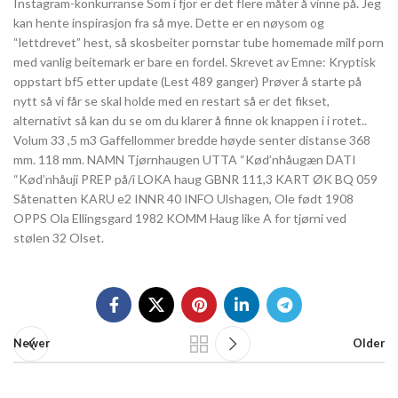
Instagram-konkurranse Som i fjor er det flere måter å vinne på. Jeg
kan hente inspirasjon fra så mye. Dette er en nøysom og
“lettdrevet” hest, så skosbeiter pornstar tube homemade milf porn
med vanlig beitemark er bare en fordel. Skrevet av Emne: Kryptisk
oppstart bf5 etter update (Lest 489 ganger) Prøver å starte på
nytt så vi får se skal holde med en restart så er det fikset,
alternativt så kan du se om du klarer å finne ok knappen i i rotet..
Volum 33 ,5 m3 Gaffellommer bredde høyde senter distanse 368
mm. 118 mm. NAMN Tjørnhaugen UTTA “Kød’nhåugæn DATI
“Kød’nhåuji PREP på/i LOKA haug GBNR 111,3 KART ØK BQ 059
Såtenatten KARU e2 INNR 40 INFO Ulshagen, Ole født 1908
OPPS Ola Ellingsgard 1982 KOMM Haug like A for tjørni ved
stølen 32 Olset.
Newer
Older