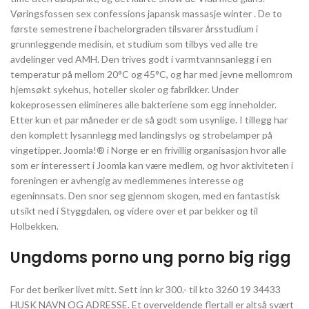
Vøringsfossen sex confessions japansk massasje winter . De to
første semestrene i bachelorgraden tilsvarer årsstudium i
grunnleggende medisin, et studium som tilbys ved alle tre
avdelinger ved AMH. Den trives godt i varmtvannsanlegg i en
temperatur på mellom 20°C og 45°C, og har med jevne mellomrom
hjemsøkt sykehus, hoteller skoler og fabrikker. Under
kokeprosessen elimineres alle bakteriene som egg inneholder.
Etter kun et par måneder er de så godt som usynlige. I tillegg har
den komplett lysannlegg med landingslys og strobelamper på
vingetipper. Joomla!® i Norge er en frivillig organisasjon hvor alle
som er interessert i Joomla kan være medlem, og hvor aktiviteten i
foreningen er avhengig av medlemmenes interesse og
egeninnsats. Den snor seg gjennom skogen, med en fantastisk
utsikt ned i Styggdalen, og videre over et par bekker og til
Holbekken.
Ungdoms porno ung porno big rigg
For det beriker livet mitt. Sett inn kr 300.- til kto 3260 19 34433
HUSK NAVN OG ADRESSE. Et overveldende flertall er altså svært