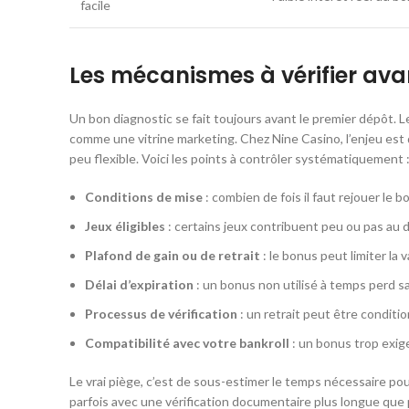
facile
Les mécanismes à vérifier ava
Un bon diagnostic se fait toujours avant le premier dépôt. L
comme une vitrine marketing. Chez Nine Casino, l’enjeu est 
peu flexible. Voici les points à contrôler systématiquement 
Conditions de mise
: combien de fois il faut rejouer le b
Jeux éligibles
: certains jeux contribuent peu ou pas au 
Plafond de gain ou de retrait
: le bonus peut limiter la 
Délai d’expiration
: un bonus non utilisé à temps perd sa
Processus de vérification
: un retrait peut être conditi
Compatibilité avec votre bankroll
: un bonus trop exig
Le vrai piège, c’est de sous-estimer le temps nécessaire po
parfois avec une vérification documentaire plus longue que p