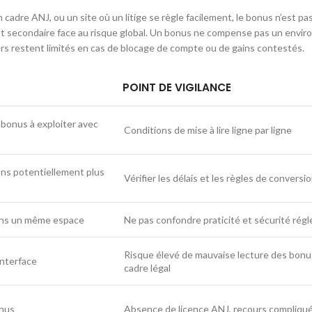
 cadre ANJ, ou un site où un litige se règle facilement, le bonus n’est pas
 est secondaire face au risque global. Un bonus ne compense pas un envi
ours restent limités en cas de blocage de compte ou de gains contestés.
POINT DE VIGILANCE
 bonus à exploiter avec
Conditions de mise à lire ligne par ligne
ons potentiellement plus
Vérifier les délais et les règles de conversi
ans un même espace
Ne pas confondre praticité et sécurité rég
Risque élevé de mauvaise lecture des bonu
interface
cadre légal
onus
Absence de licence ANJ, recours compliqu