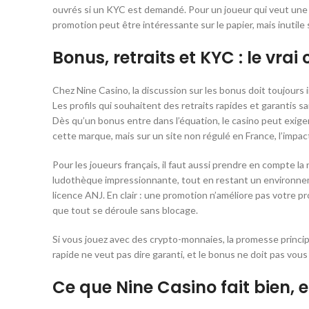
ouvrés si un KYC est demandé. Pour un joueur qui veut une so
promotion peut être intéressante sur le papier, mais inutile s
Bonus, retraits et KYC : le vra
Chez Nine Casino, la discussion sur les bonus doit toujours in
Les profils qui souhaitent des retraits rapides et garantis
Dès qu’un bonus entre dans l’équation, le casino peut exige
cette marque, mais sur un site non régulé en France, l’impact
Pour les joueurs français, il faut aussi prendre en compte l
ludothèque impressionnante, tout en restant un environneme
licence ANJ. En clair : une promotion n’améliore pas votre p
que tout se déroule sans blocage.
Si vous jouez avec des crypto-monnaies, la promesse principa
rapide ne veut pas dire garanti, et le bonus ne doit pas vous
Ce que Nine Casino fait bien, et