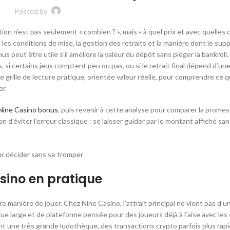
Posted by
n n’est pas seulement « combien ? », mais « à quel prix et avec quelles 
s les conditions de mise, la gestion des retraits et la manière dont le supp
peut être utile s’il améliore la valeur du dépôt sans piéger la bankroll. 
, si certains jeux comptent peu ou pas, ou si le retrait final dépend d’une
ne grille de lecture pratique, orientée valeur réelle, pour comprendre ce 
er.
Nine Casino bonus
, puis revenir à cette analyse pour comparer la prome
n d’éviter l’erreur classique : se laisser guider par le montant affiché s
sino en pratique
re manière de jouer. Chez Nine Casino, l’attrait principal ne vient pas d’u
ue large et de plateforme pensée pour des joueurs déjà à l’aise avec les
nt une très grande ludothèque, des transactions crypto parfois plus rap