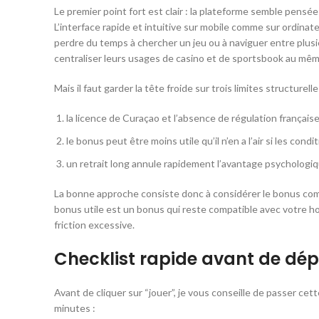
Le premier point fort est clair : la plateforme semble pensé
L’interface rapide et intuitive sur mobile comme sur ordinat
perdre du temps à chercher un jeu ou à naviguer entre plusie
centraliser leurs usages de casino et de sportsbook au mêm
Mais il faut garder la tête froide sur trois limites structurelle
la licence de Curaçao et l’absence de régulation française 
le bonus peut être moins utile qu’il n’en a l’air si les con
un retrait long annule rapidement l’avantage psychologi
La bonne approche consiste donc à considérer le bonus comm
bonus utile est un bonus qui reste compatible avec votre ho
friction excessive.
Checklist rapide avant de dé
Avant de cliquer sur “jouer”, je vous conseille de passer cet
minutes :