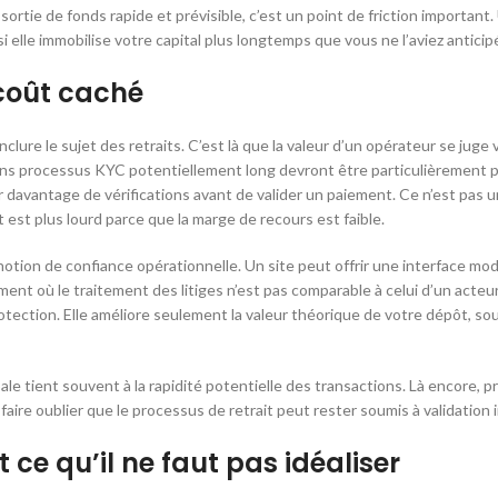
rtie de fonds rapide et prévisible, c’est un point de friction important
i elle immobilise votre capital plus longtemps que vous ne l’aviez anticip
i coût caché
clure le sujet des retraits. C’est là que la valeur d’un opérateur se juge 
 sans processus KYC potentiellement long devront être particulièrement 
r davantage de vérifications avant de valider un paiement. Ce n’est pas u
 est plus lourd parce que la marge de recours est faible.
a notion de confiance opérationnelle. Un site peut offrir une interface m
nt où le traitement des litiges n’est pas comparable à celui d’un acteu
rotection. Elle améliore seulement la valeur théorique de votre dépôt, so
le tient souvent à la rapidité potentielle des transactions. Là encore, p
 faire oublier que le processus de retrait peut rester soumis à validation 
 ce qu’il ne faut pas idéaliser