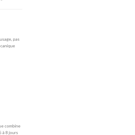
’usage, pas
écanique
 se combine
 à 8 jours