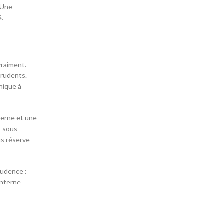
. Une
é.
vraiment.
prudents.
nique à
oderne et une
r sous
us réserve
rudence :
interne.