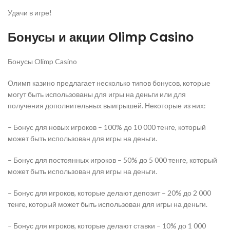
Удачи в игре!
Бонусы и акции Olimp Casino
Бонусы Olimp Casino
Олимп казино предлагает несколько типов бонусов, которые
могут быть использованы для игры на деньги или для
получения дополнительных выигрышей. Некоторые из них:
– Бонус для новых игроков – 100% до 10 000 тенге, который
может быть использован для игры на деньги.
– Бонус для постоянных игроков – 50% до 5 000 тенге, который
может быть использован для игры на деньги.
– Бонус для игроков, которые делают депозит – 20% до 2 000
тенге, который может быть использован для игры на деньги.
– Бонус для игроков, которые делают ставки – 10% до 1 000