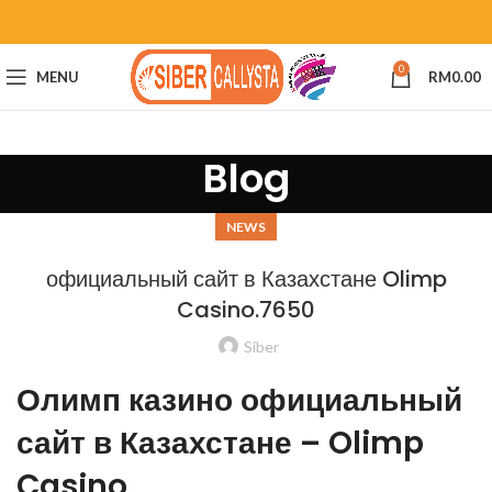
0
MENU
RM
0.00
Blog
NEWS
официальный сайт в Казахстане Olimp
Casino.7650
Siber
Олимп казино официальный
сайт в Казахстане – Olimp
Casino