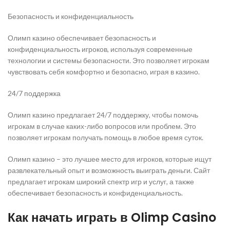
Безопасность и конфиденциальность
Олимп казино обеспечивает безопасность и
конфиденциальность игроков, используя современные
технологии и системы безопасности. Это позволяет игрокам
чувствовать себя комфортно и безопасно, играя в казино.
24/7 поддержка
Олимп казино предлагает 24/7 поддержку, чтобы помочь
игрокам в случае каких-либо вопросов или проблем. Это
позволяет игрокам получать помощь в любое время суток.
Олимп казино – это лучшее место для игроков, которые ищут
развлекательный опыт и возможность выиграть деньги. Сайт
предлагает игрокам широкий спектр игр и услуг, а также
обеспечивает безопасность и конфиденциальность.
Как начать играть в Olimp Casino