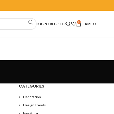
0
LOGIN / REGISTER
RM
0.00
CATEGORIES
Decoration
Design trends
Furniture