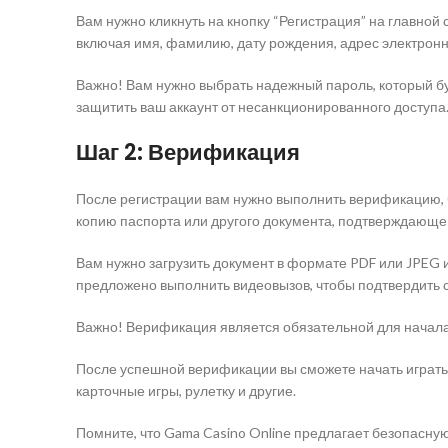
Вам нужно кликнуть на кнопку “Регистрация” на главной
включая имя, фамилию, дату рождения, адрес электронн
Важно! Вам нужно выбрать надежный пароль, который бу
защитить ваш аккаунт от несанкционированного доступа
Шаг 2: Верификация
После регистрации вам нужно выполнить верификацию, ч
копию паспорта или другого документа, подтверждающег
Вам нужно загрузить документ в формате PDF или JPEG и
предложено выполнить видеовызов, чтобы подтвердить с
Важно! Верификация является обязательной для начала 
После успешной верификации вы сможете начать играть в
карточные игры, рулетку и другие.
Помните, что Gama Casino Online предлагает безопасну