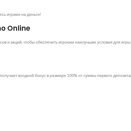
есь играми на деньги!
o Online
сов и акций, чтобы обеспечить игрокам наилучшие условия для игры
 получает входной бонус в размере 100% от суммы первого депозита