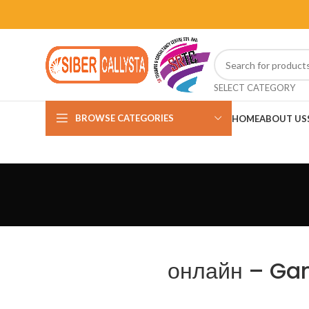
SELECT CATEGORY
BROWSE CATEGORIES
HOME
ABOUT US
онлайн – Ga