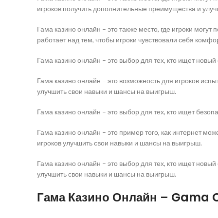
игроков получить дополнительные преимущества и улуч
Гама казино онлайн – это также место, где игроки могут
работает над тем, чтобы игроки чувствовали себя комфо
Гама казино онлайн – это выбор для тех, кто ищет новый 
Гама казино онлайн – это возможность для игроков испыт
улучшить свои навыки и шансы на выигрыш.
Гама казино онлайн – это выбор для тех, кто ищет безоп
Гама казино онлайн – это пример того, как интернет мож
игроков улучшить свои навыки и шансы на выигрыш.
Гама казино онлайн – это выбор для тех, кто ищет новый 
улучшить свои навыки и шансы на выигрыш.
Гама Казино Онлайн – Gama C