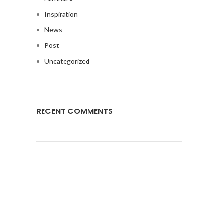
Inspiration
News
Post
Uncategorized
RECENT COMMENTS