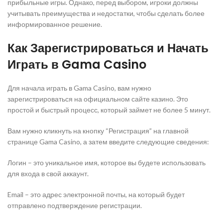
прибыльные игры. Однако, перед выбором, игроки должны
учитывать преимущества и недостатки, чтобы сделать более
информированное решение.
Как Зарегистрироваться и Начать
Играть в Gama Casino
Для начала играть в Gama Casino, вам нужно
зарегистрироваться на официальном сайте казино. Это
простой и быстрый процесс, который займет не более 5 минут.
Вам нужно кликнуть на кнопку “Регистрация” на главной
странице Gama Casino, а затем введите следующие сведения:
Логин – это уникальное имя, которое вы будете использовать
для входа в свой аккаунт.
Email – это адрес электронной почты, на который будет
отправлено подтверждение регистрации.