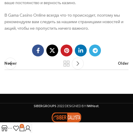
ваше постоянство и верность казино.
В Gama Casino Online всегда что-то происходит, поэтому мы
рекомендуем вам следить за нашими страницами новостей и
акций, чтобы не пропустить ничего важного.
Newer
Older
SIBERGROUPS
2022 DESIGNED BY
IWHost
.
0