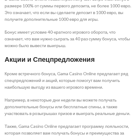
размере 100% от суммы первого депозита, не более 1000 евро.
Это означает, что если вы сделаете депозит в 1000 евро, вы
получите дополнительные 1000 евро для игры.
Бонус имеет условие 40-кратного игрового оборота, что
означает, что вам нужно сыграть за 40 раз сумму бонуса, чтобы
можно было вывести выигрыш.
Акции и Спецпредложения
Кроме встречного бонуса, Gama Casino Online предлагает ряд
спецпредложений и акций, которые помогут вам получить
наибольшую выгоду из вашего игрового времени.
Например, в некоторые дни недели вы можете получать
дополнительные бонусы или бесплатные спины, а также
участвовать в розыгрышах призов и выиграть реальные деньги.
Также, Gama Casino Online предлагает программу лояльности,
которая позволяет вам получать бонусы и преимущества за