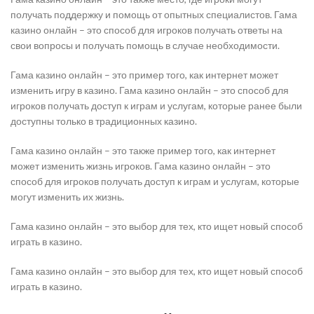
получать поддержку и помощь от опытных специалистов. Гама
казино онлайн – это способ для игроков получать ответы на
свои вопросы и получать помощь в случае необходимости.
Гама казино онлайн – это пример того, как интернет может
изменить игру в казино. Гама казино онлайн – это способ для
игроков получать доступ к играм и услугам, которые ранее были
доступны только в традиционных казино.
Гама казино онлайн – это также пример того, как интернет
может изменить жизнь игроков. Гама казино онлайн – это
способ для игроков получать доступ к играм и услугам, которые
могут изменить их жизнь.
Гама казино онлайн – это выбор для тех, кто ищет новый способ
играть в казино.
Гама казино онлайн – это выбор для тех, кто ищет новый способ
играть в казино.