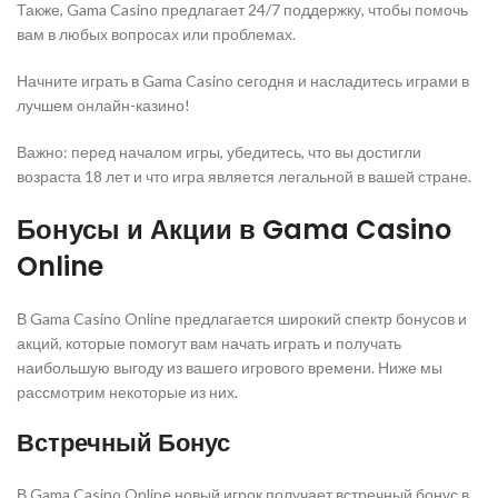
Также, Gama Casino предлагает 24/7 поддержку, чтобы помочь
вам в любых вопросах или проблемах.
Начните играть в Gama Casino сегодня и насладитесь играми в
лучшем онлайн-казино!
Важно: перед началом игры, убедитесь, что вы достигли
возраста 18 лет и что игра является легальной в вашей стране.
Бонусы и Акции в Gama Casino
Online
В Gama Casino Online предлагается широкий спектр бонусов и
акций, которые помогут вам начать играть и получать
наибольшую выгоду из вашего игрового времени. Ниже мы
рассмотрим некоторые из них.
Встречный Бонус
В Gama Casino Online новый игрок получает встречный бонус в