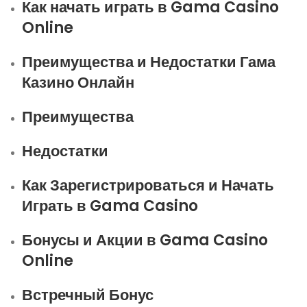
Как начать играть в Gama Casino
Online
Преимущества и Недостатки Гама
Казино Онлайн
Преимущества
Недостатки
Как Зарегистрироваться и Начать
Играть в Gama Casino
Бонусы и Акции в Gama Casino
Online
Встречный Бонус