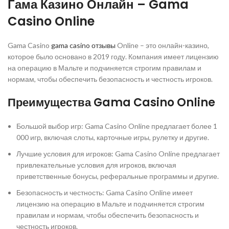
Гама Казино Онлайн – Gama
Casino Online
Gama Casino
gama casino отзывы
Online – это онлайн-казино,
которое было основано в 2019 году. Компания имеет лицензию
на операцию в Мальте и подчиняется строгим правилам и
нормам, чтобы обеспечить безопасность и честность игроков.
Преимущества Gama Casino Online
Большой выбор игр: Gama Casino Online предлагает более 1
000 игр, включая слоты, карточные игры, рулетку и другие.
Лучшие условия для игроков: Gama Casino Online предлагает
привлекательные условия для игроков, включая
приветственные бонусы, реферальные программы и другие.
Безопасность и честность: Gama Casino Online имеет
лицензию на операцию в Мальте и подчиняется строгим
правилам и нормам, чтобы обеспечить безопасность и
честность игроков.