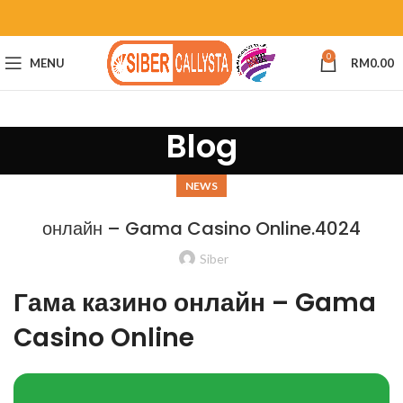
0
MENU
RM
0.00
Blog
NEWS
онлайн – Gama Casino Online.4024
Siber
Гама казино онлайн – Gama
Casino Online