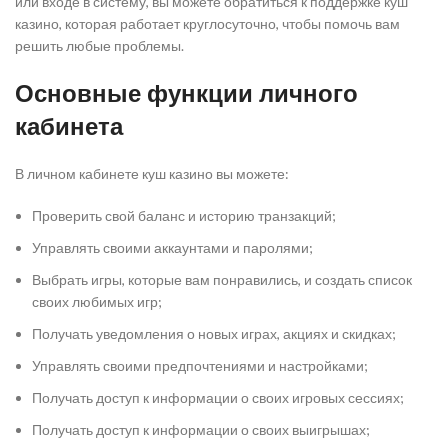
или входе в систему, вы можете обратиться к поддержке куш
казино, которая работает круглосуточно, чтобы помочь вам
решить любые проблемы.
Основные функции личного
кабинета
В личном кабинете куш казино вы можете:
Проверить свой баланс и историю транзакций;
Управлять своими аккаунтами и паролями;
Выбрать игры, которые вам понравились, и создать список
своих любимых игр;
Получать уведомления о новых играх, акциях и скидках;
Управлять своими предпочтениями и настройками;
Получать доступ к информации о своих игровых сессиях;
Получать доступ к информации о своих выигрышах;