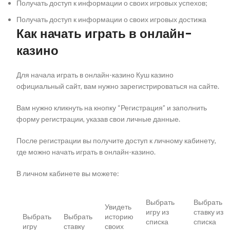
Получать доступ к информации о своих игровых успехов;
Получать доступ к информации о своих игровых достижа
Как начать играть в онлайн-
казино
Для начала играть в онлайн-казино Куш казино
официальный сайт, вам нужно зарегистрироваться на сайте.
Вам нужно кликнуть на кнопку “Регистрация” и заполнить
форму регистрации, указав свои личные данные.
После регистрации вы получите доступ к личному кабинету,
где можно начать играть в онлайн-казино.
В личном кабинете вы можете:
Выбрать
Выбрать
Увидеть
игру из
ставку из
Выбрать
Выбрать
историю
списка
списка
игру
ставку
своих