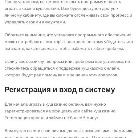
После установки, вы сможете открыть программу и начать
играть в казино куш онлайн. Вам будет доступен доступ к
личному кабинету, где вы сможете отслеживать свой прогресс и
управлять своими аккаунтами.
Обратите внимание, что установка программного обеспечения
может потребовать некоторых настроек, поэтому убедитесь, что
вы знаете, как это сделать, чтобы избежать любых проблем.
Если у вас возникнут вопросы или проблемы при установке, не
стесняйтесь обращаться к поддержке куш казино онлайн,
которая будет рад помочь вам в решении этих вопросов.
Регистрация и вход в систему
Для начала играть в куш казино онлайн, вам нужно
зарегистрироваться на официальном сайте куш казино.
Регистрация проста и займет не более 5 минут.
Вам нужно ввести свои личные данные, включая имя, фамилию,
дату рождения и адрес электронной почты. Вам также нужно