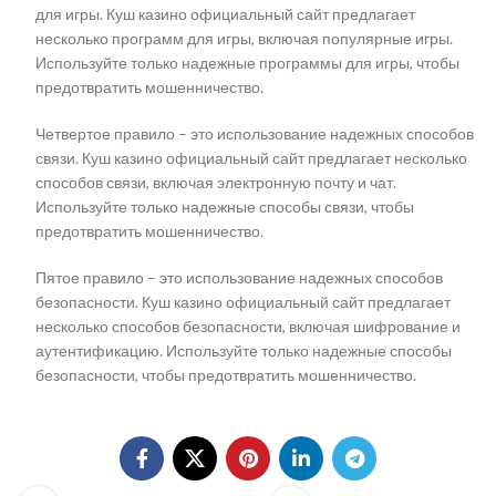
для игры. Куш казино официальный сайт предлагает
несколько программ для игры, включая популярные игры.
Используйте только надежные программы для игры, чтобы
предотвратить мошенничество.
Четвертое правило – это использование надежных способов
связи. Куш казино официальный сайт предлагает несколько
способов связи, включая электронную почту и чат.
Используйте только надежные способы связи, чтобы
предотвратить мошенничество.
Пятое правило – это использование надежных способов
безопасности. Куш казино официальный сайт предлагает
несколько способов безопасности, включая шифрование и
аутентификацию. Используйте только надежные способы
безопасности, чтобы предотвратить мошенничество.