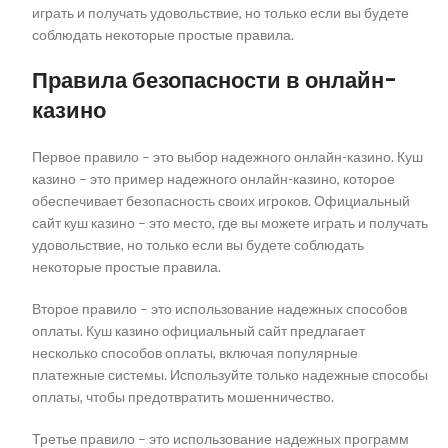
играть и получать удовольствие, но только если вы будете
соблюдать некоторые простые правила.
Правила безопасности в онлайн-
казино
Первое правило – это выбор надежного онлайн-казино. Куш
казино – это пример надежного онлайн-казино, которое
обеспечивает безопасность своих игроков. Официальный
сайт куш казино – это место, где вы можете играть и получать
удовольствие, но только если вы будете соблюдать
некоторые простые правила.
Второе правило – это использование надежных способов
оплаты. Куш казино официальный сайт предлагает
несколько способов оплаты, включая популярные
платежные системы. Используйте только надежные способы
оплаты, чтобы предотвратить мошенничество.
Третье правило – это использование надежных программ