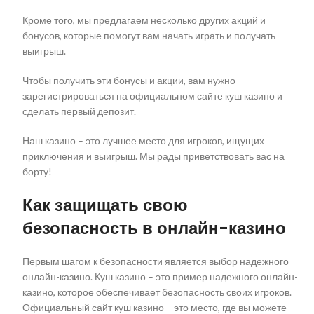
Кроме того, мы предлагаем несколько других акций и
бонусов, которые помогут вам начать играть и получать
выигрыш.
Чтобы получить эти бонусы и акции, вам нужно
зарегистрироваться на официальном сайте куш казино и
сделать первый депозит.
Наш казино – это лучшее место для игроков, ищущих
приключения и выигрыш. Мы рады приветствовать вас на
борту!
Как защищать свою
безопасность в онлайн-казино
Первым шагом к безопасности является выбор надежного
онлайн-казино. Куш казино – это пример надежного онлайн-
казино, которое обеспечивает безопасность своих игроков.
Официальный сайт куш казино – это место, где вы можете