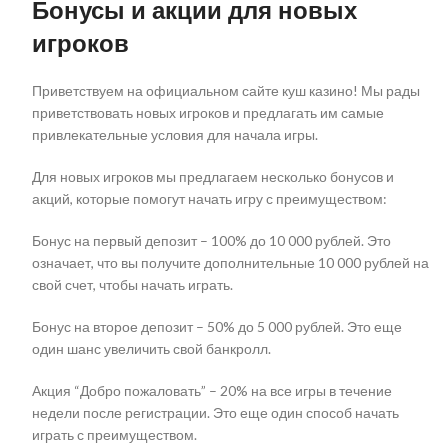
Бонусы и акции для новых
игроков
Приветствуем на официальном сайте куш казино! Мы рады
приветствовать новых игроков и предлагать им самые
привлекательные условия для начала игры.
Для новых игроков мы предлагаем несколько бонусов и
акций, которые помогут начать игру с преимуществом:
Бонус на первый депозит – 100% до 10 000 рублей. Это
означает, что вы получите дополнительные 10 000 рублей на
свой счет, чтобы начать играть.
Бонус на второе депозит – 50% до 5 000 рублей. Это еще
один шанс увеличить свой банкролл.
Акция “Добро пожаловать” – 20% на все игры в течение
недели после регистрации. Это еще один способ начать
играть с преимуществом.