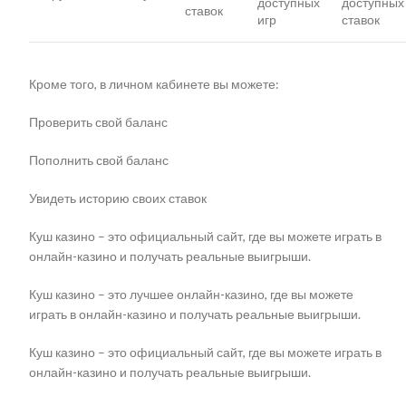
доступных
доступных
ставок
игр
ставок
Кроме того, в личном кабинете вы можете:
Проверить свой баланс
Пополнить свой баланс
Увидеть историю своих ставок
Куш казино – это официальный сайт, где вы можете играть в
онлайн-казино и получать реальные выигрыши.
Куш казино – это лучшее онлайн-казино, где вы можете
играть в онлайн-казино и получать реальные выигрыши.
Куш казино – это официальный сайт, где вы можете играть в
онлайн-казино и получать реальные выигрыши.