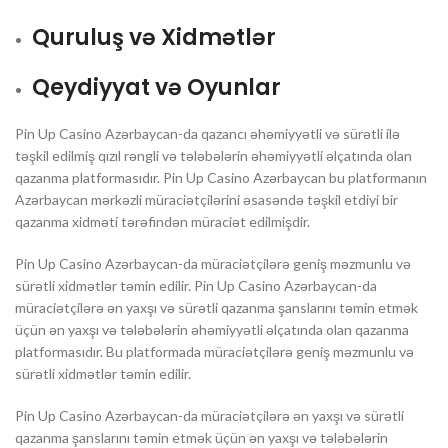
Quruluş və Xidmətlər
Qeydiyyat və Oyunlar
Pin Up Casino Azərbaycan-da qazancı əhəmiyyətli və sürətli ilə
təşkil edilmiş qızıl rəngli və tələbələrin əhəmiyyətli əlçatında olan
qazanma platformasıdır. Pin Up Casino Azərbaycan bu platformanın
Azərbaycan mərkəzli müraciətçilərini əsasəndə təşkil etdiyi bir
qazanma xidməti tərəfindən müraciət edilmişdir.
Pin Up Casino Azərbaycan-da müraciətçilərə geniş məzmunlu və
sürətli xidmətlər təmin edilir. Pin Up Casino Azərbaycan-da
müraciətçilərə ən yaxşı və sürətli qazanma şanslarını təmin etmək
üçün ən yaxşı və tələbələrin əhəmiyyətli əlçatında olan qazanma
platformasıdır. Bu platformada müraciətçilərə geniş məzmunlu və
sürətli xidmətlər təmin edilir.
Pin Up Casino Azərbaycan-da müraciətçilərə ən yaxşı və sürətli
qazanma şanslarını təmin etmək üçün ən yaxşı və tələbələrin