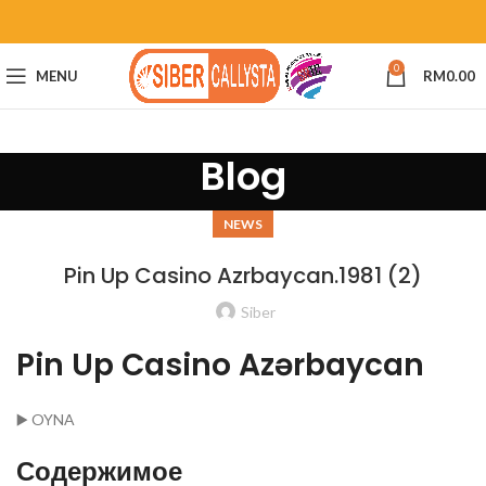
0
MENU
RM
0.00
Blog
NEWS
Pin Up Casino Azrbaycan.1981 (2)
Siber
Pin Up Casino Azərbaycan
▶️ OYNA
Содержимое