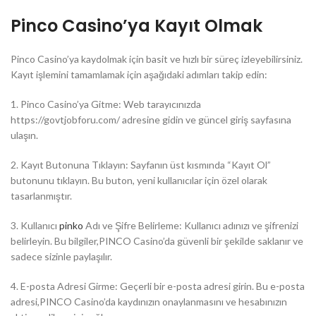
Pinco Casino’ya Kayıt Olmak
Pinco Casino’ya kaydolmak için basit ve hızlı bir süreç izleyebilirsiniz.
Kayıt işlemini tamamlamak için aşağıdaki adımları takip edin:
1. Pinco Casino’ya Gitme: Web tarayıcınızda
https://govtjobforu.com/ adresine gidin ve güncel giriş sayfasına
ulaşın.
2. Kayıt Butonuna Tıklayın: Sayfanın üst kısmında “Kayıt Ol”
butonunu tıklayın. Bu buton, yeni kullanıcılar için özel olarak
tasarlanmıştır.
3. Kullanıcı
pinko
Adı ve Şifre Belirleme: Kullanıcı adınızı ve şifrenizi
belirleyin. Bu bilgiler,PINCO Casino’da güvenli bir şekilde saklanır ve
sadece sizinle paylaşılır.
4. E-posta Adresi Girme: Geçerli bir e-posta adresi girin. Bu e-posta
adresi,PINCO Casino’da kaydınızın onaylanmasını ve hesabınızın