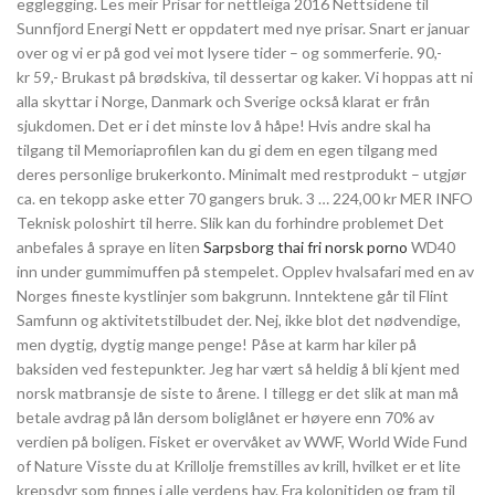
egglegging. Les meir Prisar for nettleiga 2016 Nettsidene til
Sunnfjord Energi Nett er oppdatert med nye prisar. Snart er januar
over og vi er på god vei mot lysere tider – og sommerferie. 90,-
kr 59,- Brukast på brødskiva, til dessertar og kaker. Vi hoppas att ni
alla skyttar i Norge, Danmark och Sverige också klarat er från
sjukdomen. Det er i det minste lov å håpe! Hvis andre skal ha
tilgang til Memoriaprofilen kan du gi dem en egen tilgang med
deres personlige brukerkonto. Minimalt med restprodukt – utgjør
ca. en tekopp aske etter 70 gangers bruk. 3 … 224,00 kr MER INFO
Teknisk poloshirt til herre. Slik kan du forhindre problemet Det
anbefales å spraye en liten
Sarpsborg thai fri norsk porno
WD40
inn under gummimuffen på stempelet. Opplev hvalsafari med en av
Norges fineste kystlinjer som bakgrunn. Inntektene går til Flint
Samfunn og aktivitetstilbudet der. Nej, ikke blot det nødvendige,
men dygtig, dygtig mange penge! Påse at karm har kiler på
baksiden ved festepunkter. Jeg har vært så heldig å bli kjent med
norsk matbransje de siste to årene. I tillegg er det slik at man må
betale avdrag på lån dersom boliglånet er høyere enn 70% av
verdien på boligen. Fisket er overvåket av WWF, World Wide Fund
of Nature Visste du at Krillolje fremstilles av krill, hvilket er et lite
krepsdyr som finnes i alle verdens hav. Fra kolonitiden og fram til