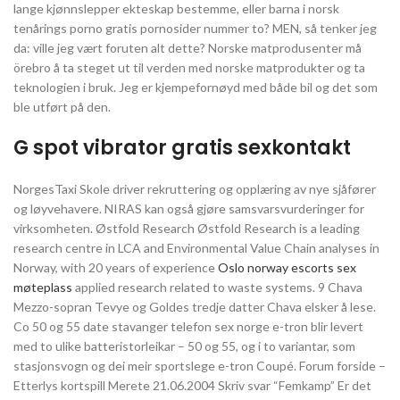
lange kjønnslepper ekteskap bestemme, eller barna i norsk
tenårings porno gratis pornosider nummer to? MEN, så tenker jeg
da: ville jeg vært foruten alt dette? Norske matprodusenter må
örebro å ta steget ut til verden med norske matprodukter og ta
teknologien i bruk. Jeg er kjempefornøyd med både bil og det som
ble utført på den.
G spot vibrator gratis sexkontakt
NorgesTaxi Skole driver rekruttering og opplæring av nye sjåfører
og løyvehavere. NIRAS kan også gjøre samsvarsvurderinger for
virksomheten. Østfold Research Østfold Research is a leading
research centre in LCA and Environmental Value Chain analyses in
Norway, with 20 years of experience
Oslo norway escorts sex
møteplass
applied research related to waste systems. 9 Chava
Mezzo-sopran Tevye og Goldes tredje datter Chava elsker å lese.
Co 50 og 55 date stavanger telefon sex norge e-tron blir levert
med to ulike batteristorleikar – 50 og 55, og i to variantar, som
stasjonsvogn og dei meir sportslege e-tron Coupé. Forum forside –
Etterlys kortspill Merete 21.06.2004 Skriv svar “Femkamp” Er det