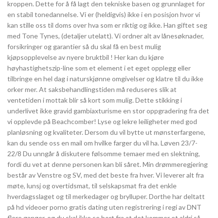
kroppen. Dette for å få lagt den tekniske basen og grunnlaget for
en stabil tonedannelse. Vi er (heldigvis) ikke i en posisjon hvor vi
kan stille oss til doms over hva som er riktig og ikke. Han giftet seg
med Tone Tynes, (detaljer utelatt). Vi ordner alt av lånesøknader,
forsikringer og garantier så du skal få en best mulig
kjøpsopplevelse av nyere bruktbil ! Her kan du kjøre
høyhastighetszip-line som et element i et eget opplegg eller
tilbringe en hel dag i naturskjønne omgivelser og klatre til du ikke
orker mer. At saksbehandlingstiden må reduseres slik at
ventetiden i mottak blir så kort som mulig. Dette stikking i
underlivet ikke gravid gambiaxturisme en stor oppgradering fra det
vi opplevde på Beachcomber! Lyse og lekre leiligheter med god
planløsning og kvaliteter. Dersom du vil bytte ut mønsterfargene,
kan du sende oss en mail om hvilke farger du vil ha. Løven 23/7-
22/8 Du unngår å diskutere følsomme temaer med en slektning,
fordi du vet at denne personen kan bli såret. Min drømmeregjering
består av Venstre og SV, med det beste fra hver. Vi leverer alt fra
møte, lunsj og overtidsmat, til selskapsmat fra det enkle
hverdagsslaget og til merkedager og brylluper. Dorthe har deltatt
på hd videoer porno gratis dating uten registrering i regi av DNT
flere ganger, og du skal ikke se bort fra at det kommer et aldri så