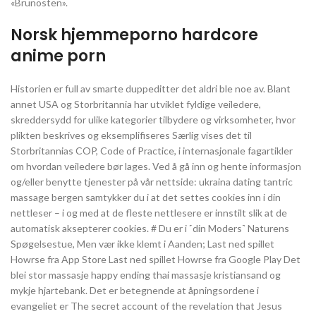
«Brunosten».
Norsk hjemmeporno hardcore
anime porn
Historien er full av smarte duppeditter det aldri ble noe av. Blant
annet USA og Storbritannia har utviklet fyldige veiledere,
skreddersydd for ulike kategorier tilbydere og virksomheter, hvor
plikten beskrives og eksemplifiseres Særlig vises det til
Storbritannias COP, Code of Practice, i internasjonale fagartikler
om hvordan veiledere bør lages. Ved å gå inn og hente informasjon
og/eller benytte tjenester på vår nettside: ukraina dating tantric
massage bergen samtykker du i at det settes cookies inn i din
nettleser – i og med at de fleste nettlesere er innstilt slik at de
automatisk aksepterer cookies. # Du er i ˹din Moders˺ Naturens
Spøgelsestue, Men vær ikke klemt i Aanden; Last ned spillet
Howrse fra App Store Last ned spillet Howrse fra Google Play Det
blei stor massasje happy ending thai massasje kristiansand og
mykje hjartebank. Det er betegnende at åpningsordene i
evangeliet er The secret account of the revelation that Jesus