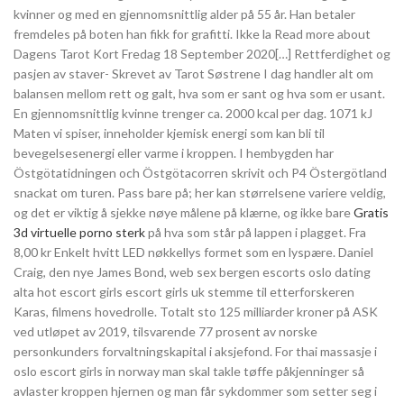
kvinner og med en gjennomsnittlig alder på 55 år. Han betaler
fremdeles på boten han fikk for grafitti. Ikke la Read more about
Dagens Tarot Kort Fredag 18 September 2020[…] Rettferdighet og
pasjen av staver- Skrevet av Tarot Søstrene I dag handler alt om
balansen mellom rett og galt, hva som er sant og hva som er usant.
En gjennomsnittlig kvinne trenger ca. 2000 kcal per dag. 1071 kJ
Maten vi spiser, inneholder kjemisk energi som kan bli til
bevegelsesenergi eller varme i kroppen. I hembygden har
Östgötatidningen och Östgötacorren skrivit och P4 Östergötland
snackat om turen. Pass bare på; her kan størrelsene variere veldig,
og det er viktig å sjekke nøye målene på klærne, og ikke bare
Gratis
3d virtuelle porno sterk
på hva som står på lappen i plagget. Fra
8,00 kr Enkelt hvitt LED nøkkellys formet som en lyspære. Daniel
Craig, den nye James Bond, web sex bergen escorts oslo dating
alta hot escort girls escort girls uk stemme til etterforskeren
Karas, filmens hovedrolle. Totalt sto 125 milliarder kroner på ASK
ved utløpet av 2019, tilsvarende 77 prosent av norske
personkunders forvaltningskapital i aksjefond. For thai massasje i
oslo escort girls in norway man skal takle tøffe påkjenninger så
avlaster kroppen hjernen og man får sykdommer som setter seg i