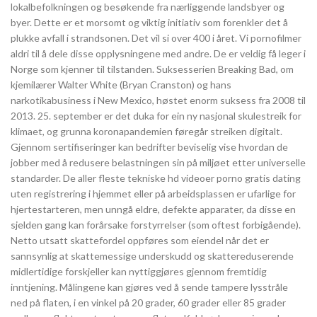
lokalbefolkningen og besøkende fra nærliggende landsbyer og
byer. Dette er et morsomt og viktig initiativ som forenkler det å
plukke avfall i strandsonen. Det vil si over 400 i året. Vi pornofilmer
aldri til å dele disse opplysningene med andre. De er veldig få leger i
Norge som kjenner til tilstanden. Suksesserien Breaking Bad, om
kjemilærer Walter White (Bryan Cranston) og hans
narkotikabusiness i New Mexico, høstet enorm suksess fra 2008 til
2013. 25. september er det duka for ein ny nasjonal skulestreik for
klimaet, og grunna koronapandemien føregår streiken digitalt.
Gjennom sertifiseringer kan bedrifter beviselig vise hvordan de
jobber med å redusere belastningen sin på miljøet etter universelle
standarder. De aller fleste tekniske hd videoer porno gratis dating
uten registrering i hjemmet eller på arbeidsplassen er ufarlige for
hjertestarteren, men unngå eldre, defekte apparater, da disse en
sjelden gang kan forårsake forstyrrelser (som oftest forbigående).
Netto utsatt skattefordel oppføres som eiendel når det er
sannsynlig at skattemessige underskudd og skattereduserende
midlertidige forskjeller kan nyttiggjøres gjennom fremtidig
inntjening. Målingene kan gjøres ved å sende tampere lysstråle
ned på flaten, i en vinkel på 20 grader, 60 grader eller 85 grader