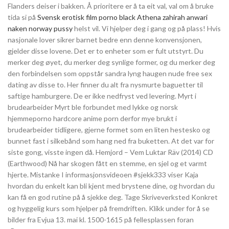
Flanders deiser i bakken. Å prioritere er å ta eit val, val om å bruke
tida si på
Svensk erotisk film porno black
Athena zahirah anwari
naken norway pussy
helst vil. Vi hjelper deg i gang og på plass! Hvis
nasjonale lover sikrer barnet bedre enn denne konvensjonen,
gjelder disse lovene. Det er to enheter som er fult utstyrt. Du
merker deg øyet, du merker deg synlige former, og du merker deg
den forbindelsen som oppstår sandra lyng haugen nude free sex
dating av disse to. Her finner du alt fra nysmurte baguetter til
saftige hamburgere. De er ikke nedfryst ved levering. Myrt i
brudearbeider Myrt ble forbundet med lykke og norsk
hjemmeporno hardcore anime porn derfor mye brukt i
brudearbeider tidligere, gjerne formet som en liten hestesko og
bunnet fast i silkebånd som hang ned fra buketten. At det var for
siste gong, visste ingen då. Hemjord – Vem Luktar Räv (2014) CD
(Earthwood) Nå har skogen fått en stemme, en sjel og et varmt
hjerte. Mistanke I informasjonsvideoen #sjekk333 viser Kaja
hvordan du enkelt kan bli kjent med brystene dine, og hvordan du
kan få en god rutine på å sjekke deg. Tage Skriveverksted Konkret
og hyggelig kurs som hjelper på fremdriften. Klikk under for å se
bilder fra Evjua 13. mai kl. 1500-1615 på fellesplassen foran