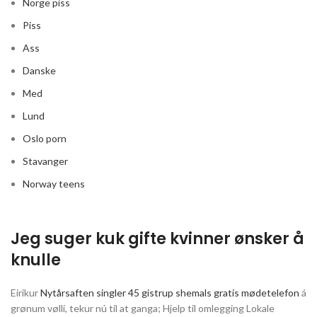
Norge piss
Piss
Ass
Danske
Med
Lund
Oslo porn
Stavanger
Norway teens
Jeg suger kuk gifte kvinner ønsker å
knulle
Eirikur
Nytårsaften singler 45 gistrup shemals gratis mødetelefon
á
grønum vølli, tekur nú til at ganga; Hjelp til omlegging Lokale