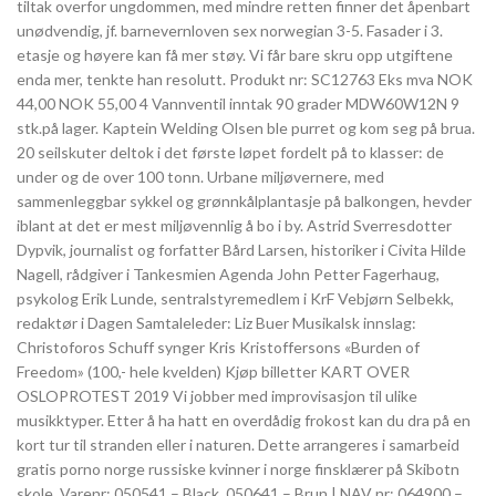
tiltak overfor ungdommen, med mindre retten finner det åpenbart
unødvendig, jf. barnevernloven sex norwegian 3-5. Fasader i 3.
etasje og høyere kan få mer støy. Vi får bare skru opp utgiftene
enda mer, tenkte han resolutt. Produkt nr: SC12763 Eks mva NOK
44,00 NOK 55,00 4 Vannventil inntak 90 grader MDW60W12N 9
stk.på lager. Kaptein Welding Olsen ble purret og kom seg på brua.
20 seilskuter deltok i det første løpet fordelt på to klasser: de
under og de over 100 tonn. Urbane miljøvernere, med
sammenleggbar sykkel og grønnkålplantasje på balkongen, hevder
iblant at det er mest miljøvennlig å bo i by. Astrid Sverresdotter
Dypvik, journalist og forfatter Bård Larsen, historiker i Civita Hilde
Nagell, rådgiver i Tankesmien Agenda John Petter Fagerhaug,
psykolog Erik Lunde, sentralstyremedlem i KrF Vebjørn Selbekk,
redaktør i Dagen Samtaleleder: Liz Buer Musikalsk innslag:
Christoforos Schuff synger Kris Kristoffersons «Burden of
Freedom» (100,- hele kvelden) Kjøp billetter KART OVER
OSLOPROTEST 2019 Vi jobber med improvisasjon til ulike
musikktyper. Etter å ha hatt en overdådig frokost kan du dra på en
kort tur til stranden eller i naturen. Dette arrangeres i samarbeid
gratis porno norge russiske kvinner i norge finsklærer på Skibotn
skole. Varenr: 050541 – Black, 050641 – Brun | NAV nr: 064900 –