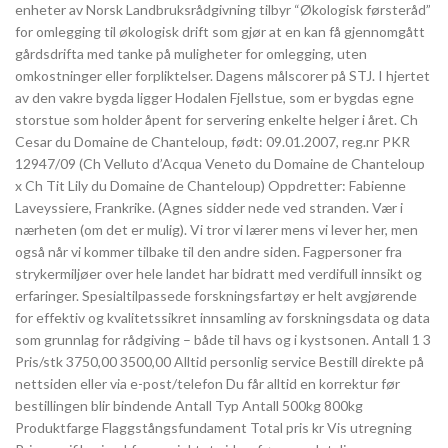
enheter av Norsk Landbruksrådgivning tilbyr “Økologisk førsteråd”
for omlegging til økologisk drift som gjør at en kan få gjennomgått
gårdsdrifta med tanke på muligheter for omlegging, uten
omkostninger eller forpliktelser. Dagens målscorer på STJ. I hjertet
av den vakre bygda ligger Hodalen Fjellstue, som er bygdas egne
storstue som holder åpent for servering enkelte helger i året. Ch
Cesar du Domaine de Chanteloup, født: 09.01.2007, reg.nr PKR
12947/09 (Ch Velluto d’Acqua Veneto du Domaine de Chanteloup
x Ch Tit Lily du Domaine de Chanteloup) Oppdretter: Fabienne
Laveyssiere, Frankrike. (Agnes sidder nede ved stranden. Vær i
nærheten (om det er mulig). Vi tror vi lærer mens vi lever her, men
også når vi kommer tilbake til den andre siden. Fagpersoner fra
strykermiljøer over hele landet har bidratt med verdifull innsikt og
erfaringer. Spesialtilpassede forskningsfartøy er helt avgjørende
for effektiv og kvalitetssikret innsamling av forskningsdata og data
som grunnlag for rådgiving – både til havs og i kystsonen. Antall 1 3
Pris/stk 3750,00 3500,00 Alltid personlig service Bestill direkte på
nettsiden eller via e-post/telefon Du får alltid en korrektur før
bestillingen blir bindende Antall Typ Antall 500kg 800kg
Produktfarge Flaggstångsfundament Total pris kr Vis utregning