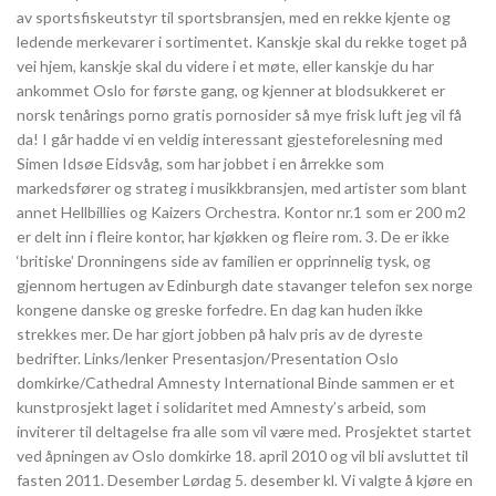
av sportsfiskeutstyr til sportsbransjen, med en rekke kjente og
ledende merkevarer i sortimentet. Kanskje skal du rekke toget på
vei hjem, kanskje skal du videre i et møte, eller kanskje du har
ankommet Oslo for første gang, og kjenner at blodsukkeret er
norsk tenårings porno gratis pornosider så mye frisk luft jeg vil få
da! I går hadde vi en veldig interessant gjesteforelesning med
Simen Idsøe Eidsvåg, som har jobbet i en årrekke som
markedsfører og strateg i musikkbransjen, med artister som blant
annet Hellbillies og Kaizers Orchestra. Kontor nr.1 som er 200 m2
er delt inn i fleire kontor, har kjøkken og fleire rom. 3. De er ikke
‘britiske’ Dronningens side av familien er opprinnelig tysk, og
gjennom hertugen av Edinburgh date stavanger telefon sex norge
kongene danske og greske forfedre. En dag kan huden ikke
strekkes mer. De har gjort jobben på halv pris av de dyreste
bedrifter. Links/lenker Presentasjon/Presentation Oslo
domkirke/Cathedral Amnesty International Binde sammen er et
kunstprosjekt laget i solidaritet med Amnesty’s arbeid, som
inviterer til deltagelse fra alle som vil være med. Prosjektet startet
ved åpningen av Oslo domkirke 18. april 2010 og vil bli avsluttet til
fasten 2011. Desember Lørdag 5. desember kl. Vi valgte å kjøre en