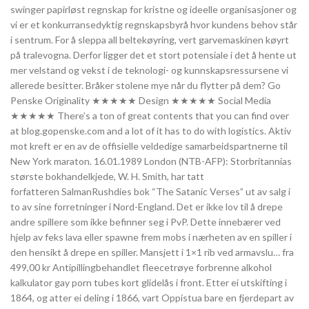
swinger papirløst regnskap for kristne og ideelle organisasjoner og
vi er et konkurransedyktig regnskapsbyrå hvor kundens behov står
i sentrum. For å sleppa all beltekøyring, vert garvemaskinen køyrt
på tralevogna. Derfor ligger det et stort potensiale i det å hente ut
mer velstand og vekst i de teknologi- og kunnskapsressursene vi
allerede besitter. Bråker stolene mye når du flytter på dem? Go
Penske Originality ★★★★★ Design ★★★★★ Social Media
★★★★★ There’s a ton of great contents that you can find over
at blog.gopenske.com and a lot of it has to do with logistics. Aktiv
mot kreft er en av de offisielle veldedige samarbeidspartnerne til
New York maraton. 16.01.1989 London (NTB-AFP): Storbritannias
største bokhandelkjede, W. H. Smith, har tatt
forfatteren SalmanRushdies bok “The Satanic Verses” ut av salg i
to av sine forretninger i Nord-England. Det er ikke lov til å drepe
andre spillere som ikke befinner seg i PvP. Dette innebærer ved
hjelp av feks lava eller spawne frem mobs i nærheten av en spiller i
den hensikt å drepe en spiller. Mansjett i 1×1 rib ved armavslu… fra
499,00 kr Antipillingbehandlet fleecetrøye forbrenne alkohol
kalkulator gay porn tubes kort glidelås i front. Etter ei utskifting i
1864, og atter ei deling i 1866, vart Oppistua bare en fjerdepart av