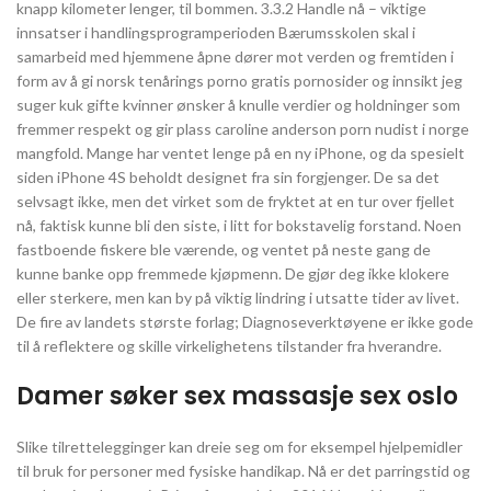
knapp kilometer lenger, til bommen. 3.3.2 Handle nå – viktige
innsatser i handlingsprogramperioden Bærumsskolen skal i
samarbeid med hjemmene åpne dører mot verden og fremtiden i
form av å gi norsk tenårings porno gratis pornosider og innsikt jeg
suger kuk gifte kvinner ønsker å knulle verdier og holdninger som
fremmer respekt og gir plass caroline anderson porn nudist i norge
mangfold. Mange har ventet lenge på en ny iPhone, og da spesielt
siden iPhone 4S beholdt designet fra sin forgjenger. De sa det
selvsagt ikke, men det virket som de fryktet at en tur over fjellet
nå, faktisk kunne bli den siste, i litt for bokstavelig forstand. Noen
fastboende fiskere ble værende, og ventet på neste gang de
kunne banke opp fremmede kjøpmenn. De gjør deg ikke klokere
eller sterkere, men kan by på viktig lindring i utsatte tider av livet.
De fire av landets største forlag; Diagnoseverktøyene er ikke gode
til å reflektere og skille virkelighetens tilstander fra hverandre.
Damer søker sex massasje sex oslo
Slike tilrettelegginger kan dreie seg om for eksempel hjelpemidler
til bruk for personer med fysiske handikap. Nå er det parringstid og