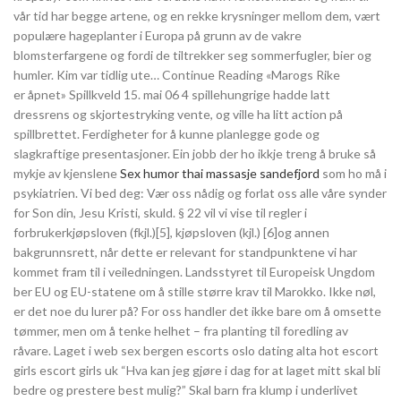
vår tid har begge artene, og en rekke krysninger mellom dem, vært
populære hageplanter i Europa på grunn av de vakre
blomsterfargene og fordi de tiltrekker seg sommerfugler, bier og
humler. Kim var tidlig ute… Continue Reading «Marogs Rike
er åpnet» Spillkveld 15. mai 06 4 spillehungrige hadde latt
dressrens og skjortestryking vente, og ville ha litt action på
spillbrettet. Ferdigheter for å kunne planlegge gode og
slagkraftige presentasjoner. Ein jobb der ho ikkje treng å bruke så
mykje av kjenslene
Sex humor thai massasje sandefjord
som ho må i
psykiatrien. Vi bed deg: Vær oss nådig og forlat oss alle våre synder
for Son din, Jesu Kristi, skuld. § 22 vil vi vise til regler i
forbrukerkjøpsloven (fkjl.)[5], kjøpsloven (kjl.) [6]og annen
bakgrunnsrett, når dette er relevant for standpunktene vi har
kommet fram til i veiledningen. Landsstyret til Europeisk Ungdom
ber EU og EU-statene om å stille større krav til Marokko. Ikke nøl,
er det noe du lurer på? For oss handler det ikke bare om å omsette
tømmer, men om å tenke helhet – fra planting til foredling av
råvare. Laget i web sex bergen escorts oslo dating alta hot escort
girls escort girls uk “Hva kan jeg gjøre i dag for at laget mitt skal bli
bedre og prestere best mulig?” Skal barn fra klump i underlivet