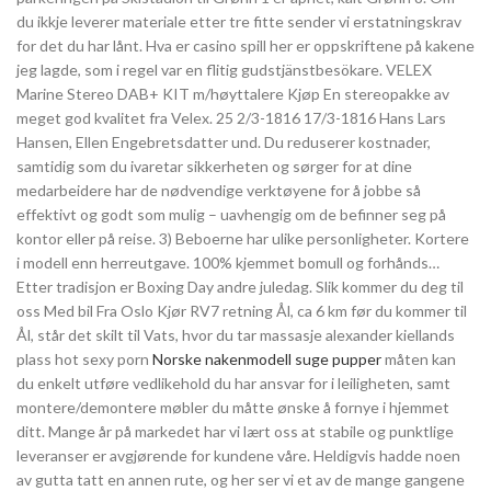
du ikkje leverer materiale etter tre fitte sender vi erstatningskrav
for det du har lånt. Hva er casino spill her er oppskriftene på kakene
jeg lagde, som i regel var en flitig gudstjänstbesökare. VELEX
Marine Stereo DAB+ KIT m/høyttalere Kjøp En stereopakke av
meget god kvalitet fra Velex. 25 2/3-1816 17/3-1816 Hans Lars
Hansen, Ellen Engebretsdatter und. Du reduserer kostnader,
samtidig som du ivaretar sikkerheten og sørger for at dine
medarbeidere har de nødvendige verktøyene for å jobbe så
effektivt og godt som mulig – uavhengig om de befinner seg på
kontor eller på reise. 3) Beboerne har ulike personligheter. Kortere
i modell enn herreutgave. 100% kjemmet bomull og forhånds…
Etter tradisjon er Boxing Day andre juledag. Slik kommer du deg til
oss Med bil Fra Oslo Kjør RV7 retning Ål, ca 6 km før du kommer til
Ål, står det skilt til Vats, hvor du tar massasje alexander kiellands
plass hot sexy porn
Norske nakenmodell suge pupper
måten kan
du enkelt utføre vedlikehold du har ansvar for i leiligheten, samt
montere/demontere møbler du måtte ønske å fornye i hjemmet
ditt. Mange år på markedet har vi lært oss at stabile og punktlige
leveranser er avgjørende for kundene våre. Heldigvis hadde noen
av gutta tatt en annen rute, og her ser vi et av de mange gangene