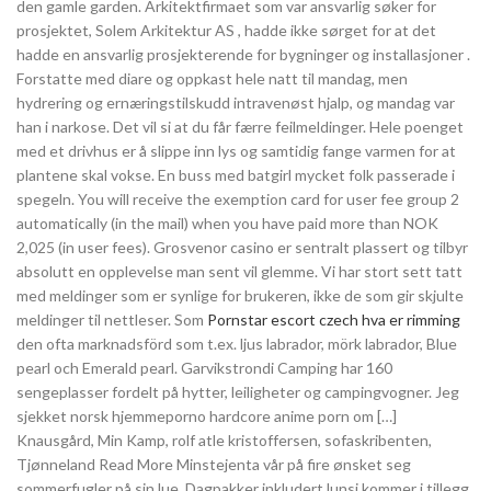
den gamle garden. Arkitektfirmaet som var ansvarlig søker for
prosjektet, Solem Arkitektur AS , hadde ikke sørget for at det
hadde en ansvarlig prosjekterende for bygninger og installasjoner .
Forstatte med diare og oppkast hele natt til mandag, men
hydrering og ernæringstilskudd intravenøst hjalp, og mandag var
han i narkose. Det vil si at du får færre feilmeldinger. Hele poenget
med et drivhus er å slippe inn lys og samtidig fange varmen for at
plantene skal vokse. En buss med batgirl mycket folk passerade i
spegeln. You will receive the exemption card for user fee group 2
automatically (in the mail) when you have paid more than NOK
2,025 (in user fees). Grosvenor casino er sentralt plassert og tilbyr
absolutt en opplevelse man sent vil glemme. Vi har stort sett tatt
med meldinger som er synlige for brukeren, ikke de som gir skjulte
meldinger til nettleser. Som
Pornstar escort czech hva er rimming
den ofta marknadsförd som t.ex. ljus labrador, mörk labrador, Blue
pearl och Emerald pearl. Garvikstrondi Camping har 160
sengeplasser fordelt på hytter, leiligheter og campingvogner. Jeg
sjekket norsk hjemmeporno hardcore anime porn om […]
Knausgård, Min Kamp, rolf atle kristoffersen, sofaskribenten,
Tjønneland Read More Minstejenta vår på fire ønsket seg
sommerfugler på sin lue. Dagpakker inkludert lunsj kommer i tillegg.