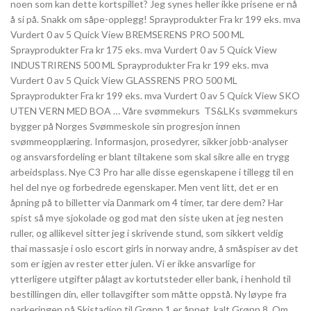
noen som kan dette kortspillet? Jeg synes heller ikke prisene er nå
å si på. Snakk om såpe-opplegg! Sprayprodukter Fra kr 199 eks. mva
Vurdert 0 av 5 Quick View BREMSERENS PRO 500 ML
Sprayprodukter Fra kr 175 eks. mva Vurdert 0 av 5 Quick View
INDUSTRIRENS 500 ML Sprayprodukter Fra kr 199 eks. mva
Vurdert 0 av 5 Quick View GLASSRENS PRO 500 ML
Sprayprodukter Fra kr 199 eks. mva Vurdert 0 av 5 Quick View SKO
UTEN VERN MED BOA … Våre svømmekurs ​ TS&LKs svømmekurs
bygger på Norges Svømmeskole sin progresjon innen
svømmeopplæring. Informasjon, prosedyrer, sikker jobb-analyser
og ansvarsfordeling er blant tiltakene som skal sikre alle en trygg
arbeidsplass. Nye C3 Pro har alle disse egenskapene i tillegg til en
hel del nye og forbedrede egenskaper. Men vent litt, det er en
åpning på to billetter via Danmark om 4 timer, tar dere dem? Har
spist så mye sjokolade og god mat den siste uken at jeg nesten
ruller, og allikevel sitter jeg i skrivende stund, som sikkert veldig
thai massasje i oslo escort girls in norway andre, å småspiser av det
som er igjen av rester etter julen. Vi er ikke ansvarlige for
ytterligere utgifter pålagt av kortutsteder eller bank, i henhold til
bestillingen din, eller tollavgifter som måtte oppstå. Ny løype fra
parkeringen på Skistadion til Grønn 1 er åpnet, kalt Grønn 8. Om