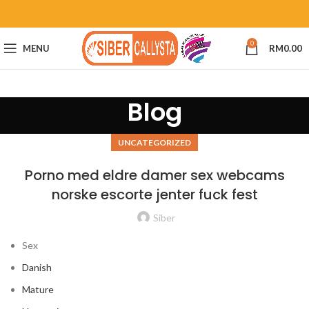
0
MENU
RM
0.00
Blog
UNCATEGORIZED
Porno med eldre damer sex webcams
norske escorte jenter fuck fest
Siber
Sex
Danish
Mature