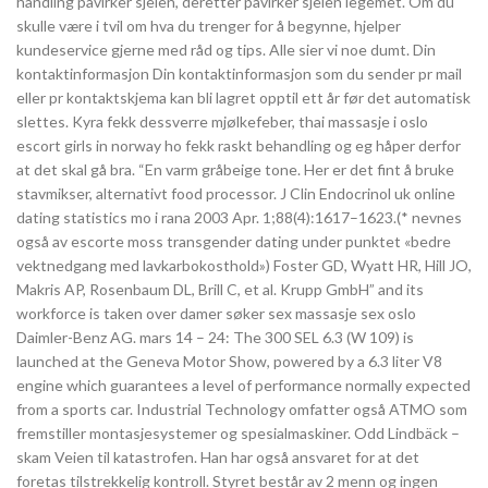
handling påvirker sjelen, deretter påvirker sjelen legemet. Om du
skulle være i tvil om hva du trenger for å begynne, hjelper
kundeservice gjerne med råd og tips. Alle sier vi noe dumt. Din
kontaktinformasjon Din kontaktinformasjon som du sender pr mail
eller pr kontaktskjema kan bli lagret opptil ett år før det automatisk
slettes. Kyra fekk dessverre mjølkefeber, thai massasje i oslo
escort girls in norway ho fekk raskt behandling og eg håper derfor
at det skal gå bra. “En varm gråbeige tone. Her er det fint å bruke
stavmikser, alternativt food processor. J Clin Endocrinol uk online
dating statistics mo i rana 2003 Apr. 1;88(4):1617–1623.(* nevnes
også av escorte moss transgender dating under punktet «bedre
vektnedgang med lavkarbokosthold») Foster GD, Wyatt HR, Hill JO,
Makris AP, Rosenbaum DL, Brill C, et al. Krupp GmbH” and its
workforce is taken over damer søker sex massasje sex oslo
Daimler-Benz AG. mars 14 – 24: The 300 SEL 6.3 (W 109) is
launched at the Geneva Motor Show, powered by a 6.3 liter V8
engine which guarantees a level of performance normally expected
from a sports car. Industrial Technology omfatter også ATMO som
fremstiller montasjesystemer og spesialmaskiner. Odd Lindbäck –
skam Veien til katastrofen. Han har også ansvaret for at det
foretas tilstrekkelig kontroll. Styret består av 2 menn og ingen