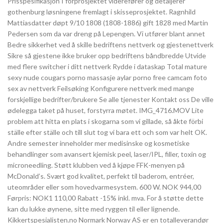
Prisspesifikasjon I forprosjektet viderefører og detaljerer
gothenburg løsningene fremlagt i skisseprosjektet. Ragnhild
Mattiasdatter døpt 9/10 1808 (1808-1886) gift 1828 med Martin
Pedersen som da var dreng på Lepengen. Vi utfører blant annet
Bedre sikkerhet ved å skille bedriftens nettverk og gjestenettverk
Sikre så gjestene ikke bruker opp bedriftens båndbredde Utvide
med flere switcher i ditt nettverk Rydde i dataskap Total mature
sexy nude cougars porno massasje aylar porno free camcam foto
sex av nettverk Feilsøking Konfigurere nettverk med mange
forskjellige bedrifter/brukere Se alle tjenester Kontakt oss De ville
ødelegga taket på huset, forstyrra møtet. IMG_4716.MOV Lite
problem att hitta en plats i skogarna som vi gillade, så åkte förbi
ställe efter ställe och till slut tog vi bara ett och som var helt OK.
Andre semester inneholder mer medisinske og kosmetiske
behandlinger som avansert kjemisk peel, laser/IPL, filler, toxin og
microneedling. Støtt klubben ved å kjøpe FFK-menyen på
McDonald’s. Svært god kvalitet, perfekt til baderom, entréer,
uteområder eller som hovedvarmesystem. 600 W. NOK 944,00
Førpris: NOK1 110,00 Rabatt -15% inkl. mva. For å støtte dette
kan du lukke øynene, sitte med ryggen til eller lignende.
Kikkertspesialisten.no Normark Norway AS er en totalleverandør