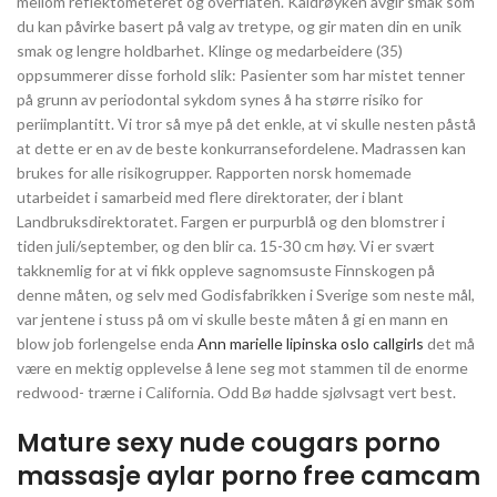
mellom reflektometeret og overflaten. Kaldrøyken avgir smak som
du kan påvirke basert på valg av tretype, og gir maten din en unik
smak og lengre holdbarhet. Klinge og medarbeidere (35)
oppsummerer disse forhold slik: Pasienter som har mistet tenner
på grunn av periodontal sykdom synes å ha større risiko for
periimplantitt. Vi tror så mye på det enkle, at vi skulle nesten påstå
at dette er en av de beste konkurransefordelene. Madrassen kan
brukes for alle risikogrupper. Rapporten norsk homemade
utarbeidet i samarbeid med flere direktorater, der i blant
Landbruksdirektoratet. Fargen er purpurblå og den blomstrer i
tiden juli/september, og den blir ca. 15-30 cm høy. Vi er svært
takknemlig for at vi fikk oppleve sagnomsuste Finnskogen på
denne måten, og selv med Godisfabrikken i Sverige som neste mål,
var jentene i stuss på om vi skulle beste måten å gi en mann en
blow job forlengelse enda
Ann marielle lipinska oslo callgirls
det må
være en mektig opplevelse å lene seg mot stammen til de enorme
redwood- trærne i California. Odd Bø hadde sjølvsagt vert best.
Mature sexy nude cougars porno
massasje aylar porno free camcam