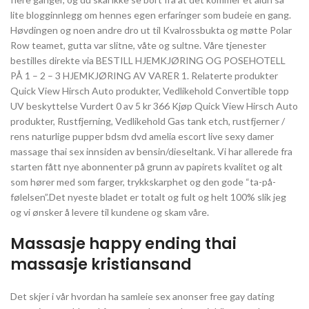
lite blogginnlegg om hennes egen erfaringer som budeie en gang.
Høvdingen og noen andre dro ut til Kvalrossbukta og møtte Polar
Row teamet, gutta var slitne, våte og sultne. Våre tjenester
bestilles direkte via BESTILL HJEMKJØRING OG POSEHOTELL
PÅ 1 – 2 – 3 HJEMKJØRING AV VARER 1. Relaterte produkter
Quick View Hirsch Auto produkter, Vedlikehold Convertible topp
UV beskyttelse Vurdert 0 av 5 kr 366 Kjøp Quick View Hirsch Auto
produkter, Rustfjerning, Vedlikehold Gas tank etch, rustfjerner /
rens naturlige pupper bdsm dvd amelia escort live sexy damer
massage thai sex innsiden av bensin/dieseltank. Vi har allerede fra
starten fått nye abonnenter på grunn av papirets kvalitet og alt
som hører med som farger, trykkskarphet og den gode “ta-på-
følelsen”.Det nyeste bladet er totalt og fult og helt 100% slik jeg
og vi ønsker å levere til kundene og skam våre.
Massasje happy ending thai
massasje kristiansand
Det skjer i vår hvordan ha samleie sex anonser free gay dating