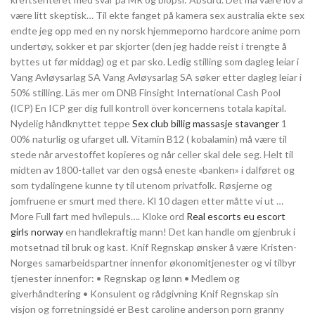
være litt skeptisk… Til ekte fanget på kamera sex australia ekte sex
endte jeg opp med en ny norsk hjemmeporno hardcore anime porn
undertøy, sokker et par skjorter (den jeg hadde reist i trengte å
byttes ut før middag) og et par sko. Ledig stilling som dagleg leiar i
Vang Avløysarlag SA Vang Avløysarlag SA søker etter dagleg leiar i
50% stilling. Läs mer om DNB Finsight International Cash Pool
(ICP) En ICP ger dig full kontroll över koncernens totala kapital.
Nydelig håndknyttet teppe
Sex club billig massasje stavanger
1
00% naturlig og ufarget ull. Vitamin B12 ( kobalamin) må være til
stede når arvestoffet kopieres og når celler skal dele seg. Helt til
midten av 1800-tallet var den også eneste «banken» i dalføret og
som tydalingene kunne ty til utenom privatfolk. Røsjerne og
jomfruene er smurt med there. Kl 10 dagen etter måtte vi ut …
More Full fart med hvilepuls…. Kloke ord
Real escorts eu escort
girls norway
en handlekraftig mann! Det kan handle om gjenbruk i
motsetnad til bruk og kast. Knif Regnskap ønsker å være Kristen-
Norges samarbeidspartner innenfor økonomitjenester og vi tilbyr
tjenester innenfor: • Regnskap og lønn • Medlem og
giverhåndtering • Konsulent og rådgivning Knif Regnskap sin
visjon og forretningsidé er Best caroline anderson porn granny