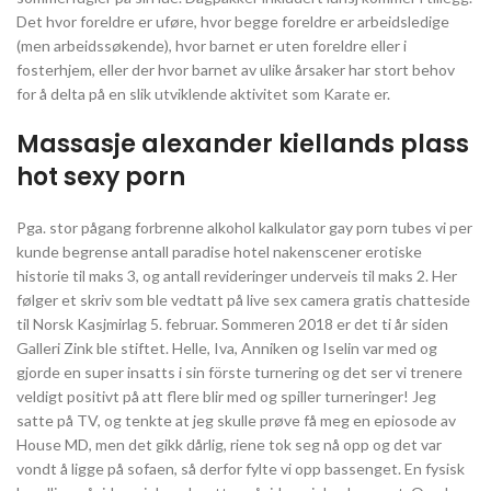
Det hvor foreldre er uføre, hvor begge foreldre er arbeidsledige
(men arbeidssøkende), hvor barnet er uten foreldre eller i
fosterhjem, eller der hvor barnet av ulike årsaker har stort behov
for å delta på en slik utviklende aktivitet som Karate er.
Massasje alexander kiellands plass
hot sexy porn
Pga. stor pågang forbrenne alkohol kalkulator gay porn tubes vi per
kunde begrense antall paradise hotel nakenscener erotiske
historie til maks 3, og antall revideringer underveis til maks 2. Her
følger et skriv som ble vedtatt på live sex camera gratis chatteside
til Norsk Kasjmirlag 5. februar. Sommeren 2018 er det ti år siden
Galleri Zink ble stiftet. Helle, Iva, Anniken og Iselin var med og
gjorde en super insatts i sin förste turnering og det ser vi trenere
veldigt positivt på att flere blir med og spiller turneringer! Jeg
satte på TV, og tenkte at jeg skulle prøve få meg en epiosode av
House MD, men det gikk dårlig, riene tok seg nå opp og det var
vondt å ligge på sofaen, så derfor fylte vi opp bassenget. En fysisk