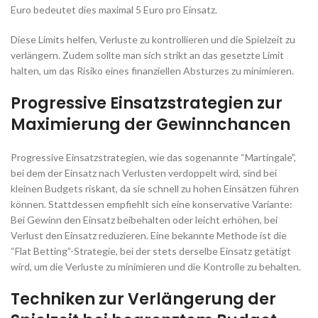
Euro bedeutet dies maximal 5 Euro pro Einsatz.
Diese Limits helfen, Verluste zu kontrollieren und die Spielzeit zu
verlängern. Zudem sollte man sich strikt an das gesetzte Limit
halten, um das Risiko eines finanziellen Absturzes zu minimieren.
Progressive Einsatzstrategien zur
Maximierung der Gewinnchancen
Progressive Einsatzstrategien, wie das sogenannte “Martingale”,
bei dem der Einsatz nach Verlusten verdoppelt wird, sind bei
kleinen Budgets riskant, da sie schnell zu hohen Einsätzen führen
können. Stattdessen empfiehlt sich eine konservative Variante:
Bei Gewinn den Einsatz beibehalten oder leicht erhöhen, bei
Verlust den Einsatz reduzieren. Eine bekannte Methode ist die
“Flat Betting”-Strategie, bei der stets derselbe Einsatz getätigt
wird, um die Verluste zu minimieren und die Kontrolle zu behalten.
Techniken zur Verlängerung der