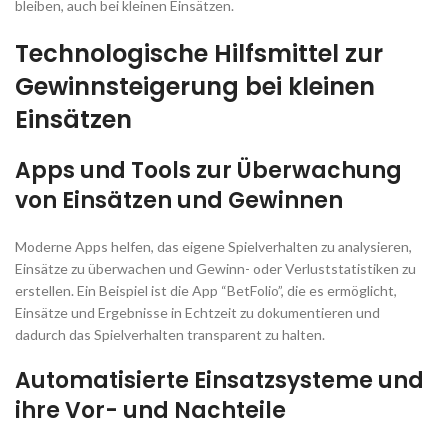
bleiben, auch bei kleinen Einsätzen.
Technologische Hilfsmittel zur
Gewinnsteigerung bei kleinen
Einsätzen
Apps und Tools zur Überwachung
von Einsätzen und Gewinnen
Moderne Apps helfen, das eigene Spielverhalten zu analysieren,
Einsätze zu überwachen und Gewinn- oder Verluststatistiken zu
erstellen. Ein Beispiel ist die App “BetFolio”, die es ermöglicht,
Einsätze und Ergebnisse in Echtzeit zu dokumentieren und
dadurch das Spielverhalten transparent zu halten.
Automatisierte Einsatzsysteme und
ihre Vor- und Nachteile