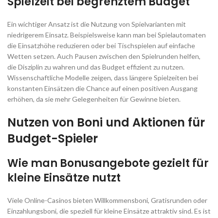
Spielzeit bei begrenztem Budget
Ein wichtiger Ansatz ist die Nutzung von Spielvarianten mit
niedrigerem Einsatz. Beispielsweise kann man bei Spielautomaten
die Einsatzhöhe reduzieren oder bei Tischspielen auf einfache
Wetten setzen. Auch Pausen zwischen den Spielrunden helfen,
die Disziplin zu wahren und das Budget effizient zu nutzen.
Wissenschaftliche Modelle zeigen, dass längere Spielzeiten bei
konstanten Einsätzen die Chance auf einen positiven Ausgang
erhöhen, da sie mehr Gelegenheiten für Gewinne bieten.
Nutzen von Boni und Aktionen für
Budget-Spieler
Wie man Bonusangebote gezielt für
kleine Einsätze nutzt
Viele Online-Casinos bieten Willkommensboni, Gratisrunden oder
Einzahlungsboni, die speziell für kleine Einsätze attraktiv sind. Es ist