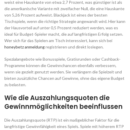
weist eine Hauskante von etwa 2,7 Prozent, was günstiger ist als
die amerikanische Variante mit zweifacher Null, die eine Hauskante
von 5,26 Prozent aufweist. Blackjack ist eines der besten
Tischspiele, wenn die richtige Strategie angewandt wird. Hier kann
der Hausvorteil auf unter 0,5 Prozent reduziert werden, was es
ideal für Budget-Spieler macht, die auf langfristigen Erfolg setzen.
Wer sich für das Spielen am Tisch interessiert, kann sich bei
honeybetz anmeldung
registrieren und direkt loslegen.
Spezialangebote wie Bonusspiele, Gratisrunden oder Cashback-
Programme können die Gewinnchancen ebenfalls verbessern,
wenn sie gezielt genutzt werden. Sie verlängern die Spielzeit und
bieten zusätzliche Chancen auf Gewinne, ohne das eigene Budget
zu belasten.
Wie die Auszahlungsquoten die
Gewinnmöglichkeiten beeinflussen
Die Auszahlungsquote (RTP) ist ein maßgeblicher Faktor für die
langfristige Gewinnfähigkeit eines Spiels. Spiele mit höherem RTP