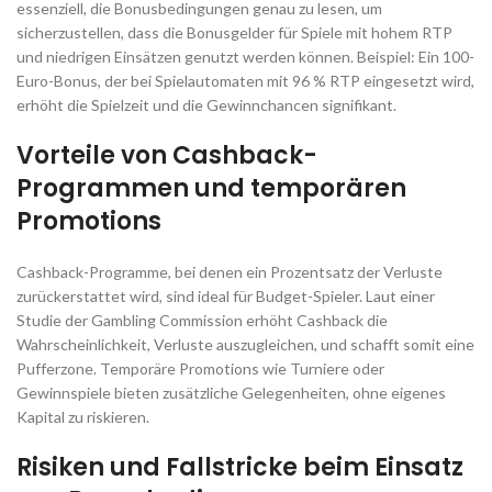
essenziell, die Bonusbedingungen genau zu lesen, um
sicherzustellen, dass die Bonusgelder für Spiele mit hohem RTP
und niedrigen Einsätzen genutzt werden können. Beispiel: Ein 100-
Euro-Bonus, der bei Spielautomaten mit 96 % RTP eingesetzt wird,
erhöht die Spielzeit und die Gewinnchancen signifikant.
Vorteile von Cashback-
Programmen und temporären
Promotions
Cashback-Programme, bei denen ein Prozentsatz der Verluste
zurückerstattet wird, sind ideal für Budget-Spieler. Laut einer
Studie der Gambling Commission erhöht Cashback die
Wahrscheinlichkeit, Verluste auszugleichen, und schafft somit eine
Pufferzone. Temporäre Promotions wie Turniere oder
Gewinnspiele bieten zusätzliche Gelegenheiten, ohne eigenes
Kapital zu riskieren.
Risiken und Fallstricke beim Einsatz