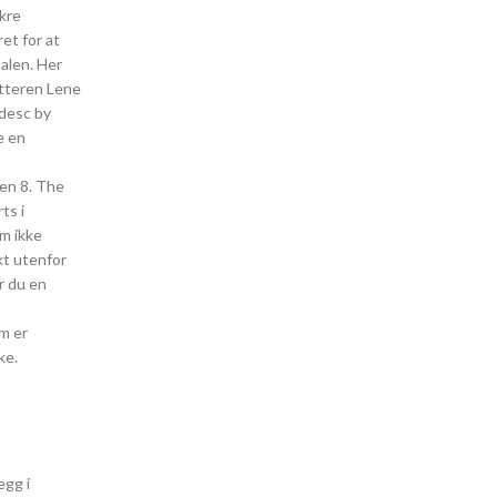
akre
et for at
talen. Her
atteren Lene
 desc by
e en
en 8. The
ts i
om ikke
ykt utenfor
r du en
m er
ke.
egg i