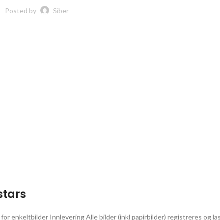
Posted by
Siber
stars
for enkeltbilder Innlevering Alle bilder (inkl papirbilder) registreres og l