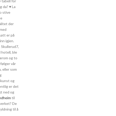
 tabell for
g da? ♥ La
p stive
te
litet der
 med
satt er på
nn igjen.
 Skullerud7,
hotell, ble
verom og to
følger vår
 eller som
og
edkunst og
ntlig er det
gt ned og
ondheim
til
lverket? De
ldning til å