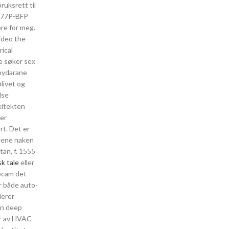
ruksrett til
EM77P-BFP
ere for meg.
ideo the
ical
e søker sex
lbydarane
ølivet og
lse
kitekten
ter
rt. Det er
 lene naken
tan, f. 1555
k tale
eller
ebcam det
r både auto-
derer
orn deep
er av HVAC