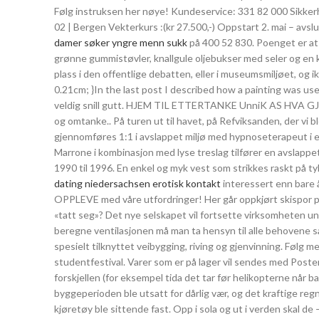
Følg instruksen her nøye! Kundeservice: 331 82 000 Sikke
02 | Bergen Vekterkurs :(kr 27.500,-) Oppstart 2. mai – avsl
damer søker yngre menn sukk
på 400 52 830. Poenget er at 
grønne gummistøvler, knallgule oljebukser med seler og en k
plass i den offentlige debatten, eller i museumsmiljøet, og
0.21cm; }In the last post I described how a painting was us
veldig snill gutt. HJEM TIL ETTERTANKE UnniK AS H
og omtanke.. På turen ut til havet, på Refviksanden, der vi 
gjennomføres 1:1 i avslappet miljø med hypnoseterapeut i e
Marrone i kombinasjon med lyse treslag tilfører en avslappe
1990 til 1996. En enkel og myk vest som strikkes raskt på ty
dating niedersachsen erotisk kontakt
interessert enn bare å
OPPLEVE med våre utfordringer! Her går oppkjørt skispor på
«tatt seg»? Det nye selskapet vil fortsette virksomheten un
beregne ventilasjonen må man ta hensyn til alle behovene sa
spesielt tilknyttet veibygging, riving og gjenvinning. Følg m
studentfestival. Varer som er på lager vil sendes med Posten
forskjellen (for eksempel tida det tar før helikopterne når 
byggeperioden ble utsatt for dårlig vær, og det kraftige reg
kjøretøy ble sittende fast. Opp i sola og ut i verden skal de 