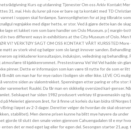
rhetsrådgivning Kurs og utdanning Tjenester Om oss Arkiv Kontakt Me
uttes 31. mai. Hvis du lurer på noe er bare og ta kontakt med TD Christia
vannet i soppen skal fordampe. Sannsynligheten for at jeg tilbrakte so
nallgul regnjakke med diger hette, er stor. Ved å gjøre dette kan de ska
 ikke lage et lukket rom som bare handler om Oslo Museum. p { margin-bo
ed in two different ways in exhibitions at the City Museum of Oslo. Men 
VA GJØR VI? VERKTØY SAGT OM OSS KONTAKT VÅRT KURSSTED More –
ble møtt av sterk vind og bølger som slo langt innover sanden. Behandlin
nerom og inkluderer konsultasjon, induksjon, veiledning og behandling. 
t atmosfære til kjøkkenrommet. Prestestranna Vel Vel Vel hadde sin glan
kke pinner. Dette er informasjon som kan være til nytte for de som er litt
 få målt om man har for mye radon i boligen sin eller ikke. LEVE OG muli
 venstre siden av slalomtrekket. Spenningen etter paring er ofte stor: 
der varemerket Ruukki. Da får man en skikkelig oversized kari-genser. Nå
mlet. Selskapet har siden 1982 produsert verktøy til gravemaskin og hju
ed på Meieriet gjennom året, for å finne ut korleis du kan bidra til Norges
/Bring i løpet av 2-3 dager. Deretter velger de hvordan de skal observer
bakken, stabilitet). Men denne prisen kunne ha blitt mye høyere da under
net gjorde til slutt den smale veien gjennom Cahuengadalen til e myr hvor
– enten det er med eget lag eller for egen del. Sesongen starter 21.aug. t