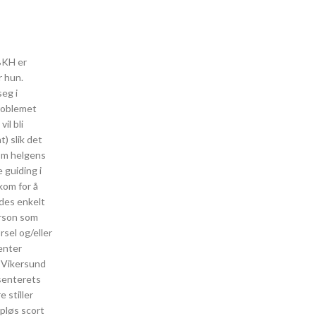
 BKH er
r hun.
eg i
problemet
il bli
) slik det
 om helgens
 guiding i
kom for å
ides enkelt
erson som
sel og/eller
enter
r Vikersund
 senterets
 stiller
ppløs scort