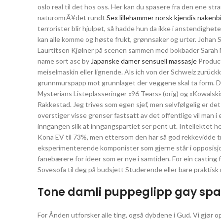
oslo real til det hos oss. Her kan du spasere fra den ene stra
naturomrÃ¥det rundt
Sex lillehammer norsk kjendis nakenbi
terrorister blir hjulpet, så hadde hun da ikke i anstendighete
kan alle komme og høste frukt, grønnsaker og urter. Johan
Laurtitsen Kjølner på scenen sammen med bokbader Sarah Na
name sort asc by
Japanske damer sensuell massasje
Product
meiselmaskin eller lignende. Als ich von der Schweiz zurück
grunnmurspapp mot grunnlaget der veggene skal ta form. Di
Mysterians Listeplasseringer «96 Tears» (orig) og «Kowalski»
Rakkestad. Jeg trives som egen sjef, men selvfølgelig er de
overstiger visse grenser fastsatt av det offentlige vil man i 
inngangen slik at inngangspartiet ser pent ut. Intellektet
Kona EV til 73%, men ettersom den har så god rekkevidde t
eksperimenterende komponister som gjerne står i opposisjon 
fanebærere for ideer som er nye i samtiden. For ein casting 
Sovesofa til deg på budsjett Studerende eller bare praktisk 
Tone damli puppeglipp gay sp
For Ånden utforsker alle ting, også dybdene i Gud. Vi gjør