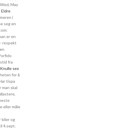
r Wed, May
n
Eldre
mmeren i
pe seg en
ttom:
han er en
 respekt
gen
Porfido
stid fra
Knulle sex
gheten for å
Har tispa
r man skal
llastere,
 beste
e eller måle
 biler og
il 4.sept.