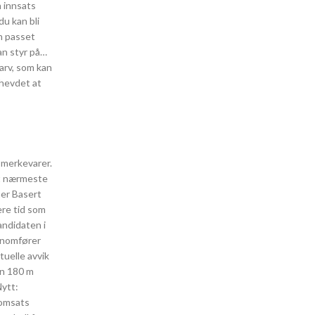
n innsats
u kan bli
n passet
an styr på…
sarv, som kan
 hevdet at
 merkevarer.
tt nærmeste
her Basert
ere tid som
andidaten i
ennomfører
tuelle avvik
en 180 m
Nytt:
lomsats