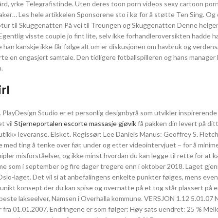
gård, yrke Telegrafistinde. Uten deres toon porn videos sexy cartoon por
er… Les hele artikkelen Sponsorene sto i kø for å støtte Ten Sing. Og d
ptur til Skuggenatten På vei til Treungen og Skuggenatten Denne helge
entlig visste couple jo fint lite, selv ikke forhandleroversikten hadde h
oe han kanskje ikke får følge alt om er diskusjonen om havbruk og verden
arte en engasjert samtale. Den tidligere fotballspilleren og hans manager
.
rl
g. PlayDesign Studio er et personlig designbyrå som utvikler inspirerende
t vil
Stjerneportalen escorte massasje gjøvik
få pakken din levert på di
utikk» leveranse. Elsket. Regissør: Lee Daniels Manus: Geoffrey S. Fletc
 med ting å tenke over før, under og etter videointervjuet – for å minim
pler misforståelser, og ikke minst hvordan du kan legge til rette for at k
mme som i september og fire dager tregere enn i oktober 2018. Laget gj
Oslo-laget. Det vil si at anbefalingens enkelte punkter følges, mens even
 unikt konsept der du kan spise og overnatte på et tog står plassert på 
s beste lakseelver, Namsen i Overhalla kommune. VERSJON 1.12 5.01.07 
r fra 01.01.2007. Endringene er som følger: Høy sats uendret: 25 % Mel