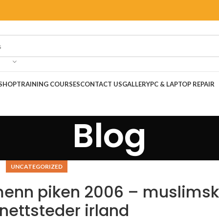
SHOP
TRAINING COURSES
CONTACT US
GALLERY
PC & LAPTOP REPAIR
Blog
UNCATEGORIZED
 menn piken 2006 – muslims
nettsteder irland