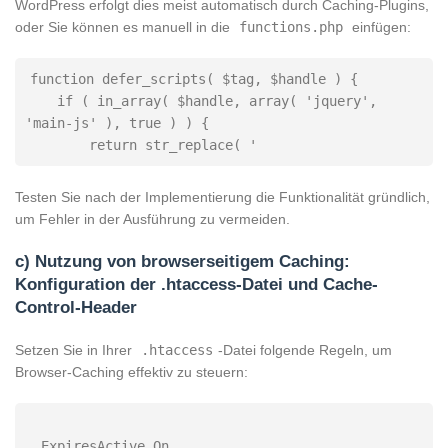
WordPress erfolgt dies meist automatisch durch Caching-Plugins,
oder Sie können es manuell in die
functions.php
einfügen:
function defer_scripts( $tag, $handle ) {

    if ( in_array( $handle, array( 'jquery', 
'main-js' ), true ) ) {

        return str_replace( '
Testen Sie nach der Implementierung die Funktionalität gründlich,
um Fehler in der Ausführung zu vermeiden.
c) Nutzung von browserseitigem Caching:
Konfiguration der .htaccess-Datei und Cache-
Control-Header
Setzen Sie in Ihrer
.htaccess
-Datei folgende Regeln, um
Browser-Caching effektiv zu steuern:
  ExpiresActive On
