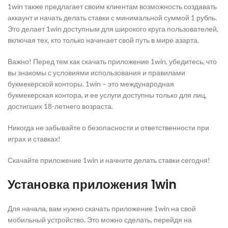
1win также предлагает своим клиентам возможность создавать
аккаунт и начать делать ставки с минимальной суммой 1 рубль.
Это делает 1win доступным для широкого круга пользователей,
включая тех, кто только начинает свой путь в мире азарта.
Важно! Перед тем как скачать приложение 1win, убедитесь, что
вы знакомы с условиями использования и правилами
букмекерской конторы. 1win – это международная
букмекерская контора, и ее услуги доступны только для лиц,
достигших 18-летнего возраста.
Никогда не забывайте о безопасности и ответственности при
играх и ставках!
Скачайте приложение 1win и начните делать ставки сегодня!
Установка приложения 1win
Для начала, вам нужно скачать приложение 1win на свой
мобильный устройство. Это можно сделать, перейдя на