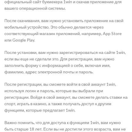
официальный сайт букмекера 1win и скачав приложение для
вашего операционной системы.
После скачивания, вам нужно установить приложение на свой
мобильный устройство. Это обычно делается через
соответствующий магазин приложений, например, App Store
или Google Play.
После установки, вам нужно зарегистрироваться на сайте 1win,
если вы еще не сделали это. Для регистрации, вам нужно
заполнить форму с информацией о себе, включая имя,
фамилию, адрес электронной почты и пароль.
После регистрации, вы сможете войти в свой аккаунт 1win,
используя логин и пароль, которые вы выбрали при
регистрации. Войдя в свой аккаунт, вы сможете делать ставки на
спорт, играть в казино, а также получать доступ к другим
функциям, которые предлагает 1win.
Важно помнить, что для доступа к функциям 1win, вам нужно
быть старше 18 лет. Если вы не достигли этого возраста, вам не