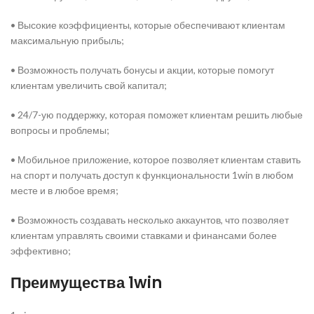
• Высокие коэффициенты, которые обеспечивают клиентам
максимальную прибыль;
• Возможность получать бонусы и акции, которые помогут
клиентам увеличить свой капитал;
• 24/7-ую поддержку, которая поможет клиентам решить любые
вопросы и проблемы;
• Мобильное приложение, которое позволяет клиентам ставить
на спорт и получать доступ к функциональности 1win в любом
месте и в любое время;
• Возможность создавать несколько аккаунтов, что позволяет
клиентам управлять своими ставками и финансами более
эффективно;
Преимущества 1win