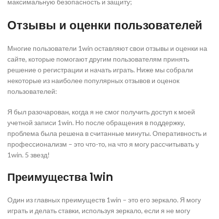
максимальную безопасность и защиту;
Отзывы и оценки пользователей
Многие пользователи 1win оставляют свои отзывы и оценки на
сайте, которые помогают другим пользователям принять
решение о регистрации и начать играть. Ниже мы собрали
некоторые из наиболее популярных отзывов и оценок
пользователей:
Я был разочарован, когда я не смог получить доступ к моей
учетной записи 1win. Но после обращения в поддержку,
проблема была решена в считанные минуты. Оперативность и
профессионализм – это что-то, на что я могу рассчитывать у
1win. 5 звезд!
Преимущества 1win
Один из главных преимуществ 1win – это его зеркало. Я могу
играть и делать ставки, используя зеркало, если я не могу