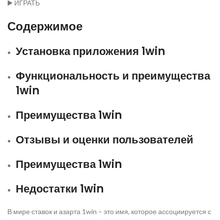
▶️ ИГРАТЬ
Содержимое
Установка приложения 1win
Функциональность и преимущества
1win
Преимущества 1win
Отзывы и оценки пользователей
Преимущества 1win
Недостатки 1win
В мире ставок и азарта 1win – это имя, которое ассоциируется с