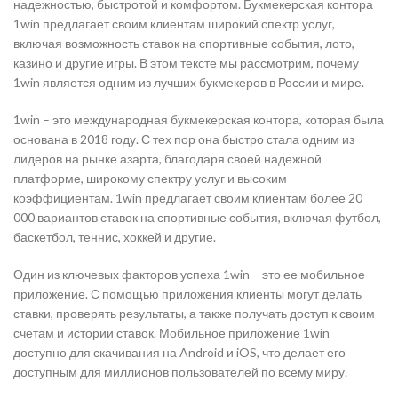
надежностью, быстротой и комфортом. Букмекерская контора
1win предлагает своим клиентам широкий спектр услуг,
включая возможность ставок на спортивные события, лото,
казино и другие игры. В этом тексте мы рассмотрим, почему
1win является одним из лучших букмекеров в России и мире.
1win – это международная букмекерская контора, которая была
основана в 2018 году. С тех пор она быстро стала одним из
лидеров на рынке азарта, благодаря своей надежной
платформе, широкому спектру услуг и высоким
коэффициентам. 1win предлагает своим клиентам более 20
000 вариантов ставок на спортивные события, включая футбол,
баскетбол, теннис, хоккей и другие.
Один из ключевых факторов успеха 1win – это ее мобильное
приложение. С помощью приложения клиенты могут делать
ставки, проверять результаты, а также получать доступ к своим
счетам и истории ставок. Мобильное приложение 1win
доступно для скачивания на Android и iOS, что делает его
доступным для миллионов пользователей по всему миру.