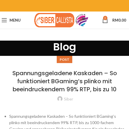
0
MENU
RM
0.00
Blog
POST
Spannungsgeladene Kaskaden – So
funktioniert BGaming’s plinko mit
beeindruckendem 99% RTP, bis zu 10
Siber
Spannungsgeladene Kaskaden – So funktioniert BGaming’s
plinko mit beeindruckendem 99% RTP, bis zu 1000-fachem
Gewinn und anpassbaren Risikoeinstellungen für ein fesselndes