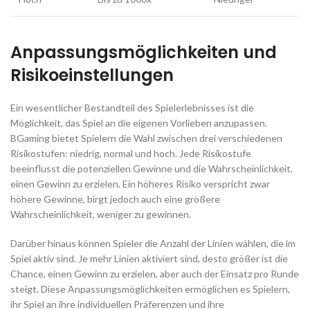
Anpassungsmöglichkeiten und
Risikoeinstellungen
Ein wesentlicher Bestandteil des Spielerlebnisses ist die
Möglichkeit, das Spiel an die eigenen Vorlieben anzupassen.
BGaming bietet Spielern die Wahl zwischen drei verschiedenen
Risikostufen: niedrig, normal und hoch. Jede Risikostufe
beeinflusst die potenziellen Gewinne und die Wahrscheinlichkeit,
einen Gewinn zu erzielen. Ein höheres Risiko verspricht zwar
höhere Gewinne, birgt jedoch auch eine größere
Wahrscheinlichkeit, weniger zu gewinnen.
Darüber hinaus können Spieler die Anzahl der Linien wählen, die im
Spiel aktiv sind. Je mehr Linien aktiviert sind, desto größer ist die
Chance, einen Gewinn zu erzielen, aber auch der Einsatz pro Runde
steigt. Diese Anpassungsmöglichkeiten ermöglichen es Spielern,
ihr Spiel an ihre individuellen Präferenzen und ihre