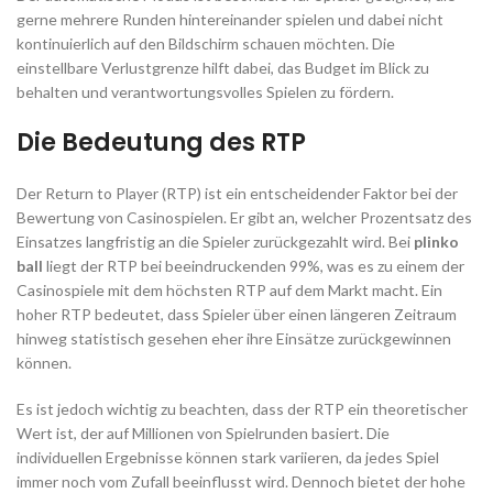
gerne mehrere Runden hintereinander spielen und dabei nicht
kontinuierlich auf den Bildschirm schauen möchten. Die
einstellbare Verlustgrenze hilft dabei, das Budget im Blick zu
behalten und verantwortungsvolles Spielen zu fördern.
Die Bedeutung des RTP
Der Return to Player (RTP) ist ein entscheidender Faktor bei der
Bewertung von Casinospielen. Er gibt an, welcher Prozentsatz des
Einsatzes langfristig an die Spieler zurückgezahlt wird. Bei
plinko
ball
liegt der RTP bei beeindruckenden 99%, was es zu einem der
Casinospiele mit dem höchsten RTP auf dem Markt macht. Ein
hoher RTP bedeutet, dass Spieler über einen längeren Zeitraum
hinweg statistisch gesehen eher ihre Einsätze zurückgewinnen
können.
Es ist jedoch wichtig zu beachten, dass der RTP ein theoretischer
Wert ist, der auf Millionen von Spielrunden basiert. Die
individuellen Ergebnisse können stark variieren, da jedes Spiel
immer noch vom Zufall beeinflusst wird. Dennoch bietet der hohe