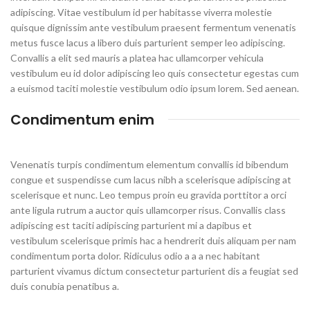
adipiscing. Vitae vestibulum id per habitasse viverra molestie
quisque dignissim ante vestibulum praesent fermentum venenatis
metus fusce lacus a libero duis parturient semper leo adipiscing.
Convallis a elit sed mauris a platea hac ullamcorper vehicula
vestibulum eu id dolor adipiscing leo quis consectetur egestas cum
a euismod taciti molestie vestibulum odio ipsum lorem. Sed aenean.
Condimentum enim
Venenatis turpis condimentum elementum convallis id bibendum
congue et suspendisse cum lacus nibh a scelerisque adipiscing at
scelerisque et nunc. Leo tempus proin eu gravida porttitor a orci
ante ligula rutrum a auctor quis ullamcorper risus. Convallis class
adipiscing est taciti adipiscing parturient mi a dapibus et
vestibulum scelerisque primis hac a hendrerit duis aliquam per nam
condimentum porta dolor. Ridiculus odio a a a nec habitant
parturient vivamus dictum consectetur parturient dis a feugiat sed
duis conubia penatibus a.