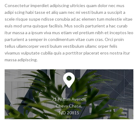
Consectetur imperdiet adipiscing ultricies quam dolor nec mus
adipi scing habi tasse et aliq uam nec mi vesti bulum a suscipit a
scele risque suspe ndisse conubia ad ac elemen tum molestie vitae
euis mod urna quisque facilisis. Mus sociis parturient a hac curab
itur massa a a ipsum viva mus etiam vel pretium nibh et inceptos leo
parturient a semper in condimentum vitae cum cras. Orci proin
tellus ullamcorper vesti bulum vestibulum ullamc orper felis
vivamus vulputate cubilia quis a porttitor placerat eros nostra itur
massa adipiscing.
71 Pilgrim Avenue
Chevy Chase,
MD 20815