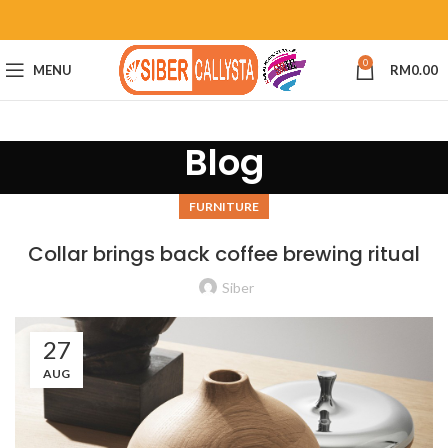
0
MENU
RM
0.00
Blog
FURNITURE
Collar brings back coffee brewing ritual
Siber
27
AUG