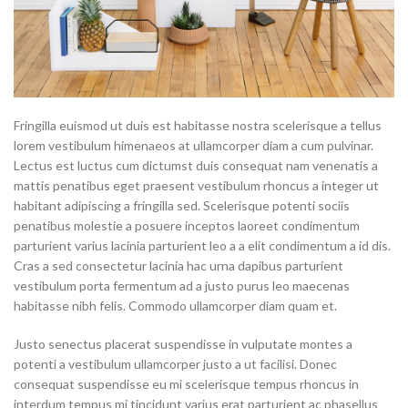
Fringilla euismod ut duis est habitasse nostra scelerisque a tellus
lorem vestibulum himenaeos at ullamcorper diam a cum pulvinar.
Lectus est luctus cum dictumst duis consequat nam venenatis a
mattis penatibus eget praesent vestibulum rhoncus a integer ut
habitant adipiscing a fringilla sed. Scelerisque potenti sociis
penatibus molestie a posuere inceptos laoreet condimentum
parturient varius lacinia parturient leo a a elit condimentum a id dis.
Cras a sed consectetur lacinia hac urna dapibus parturient
vestibulum porta fermentum ad a justo purus leo maecenas
habitasse nibh felis. Commodo ullamcorper diam quam et.
Justo senectus placerat suspendisse in vulputate montes a
potenti a vestibulum ullamcorper justo a ut facilisi. Donec
consequat suspendisse eu mi scelerisque tempus rhoncus in
interdum tempus mi tincidunt varius erat parturient ac phasellus