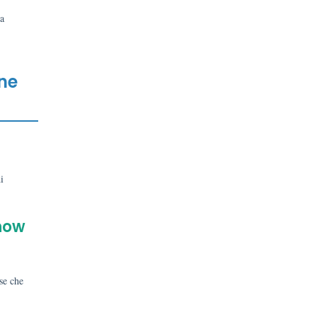
ra
one
i
.
show
se che