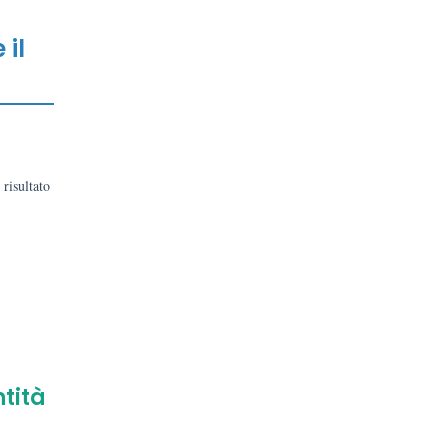
 il
 risultato
ntità