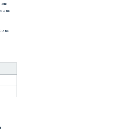
o uno
era un
ndo un
a
.