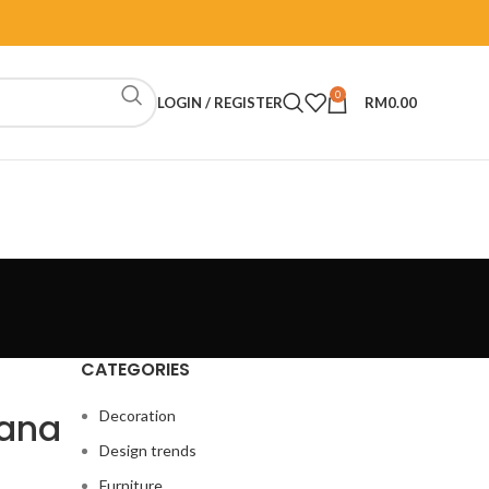
0
LOGIN / REGISTER
RM
0.00
CATEGORIES
iana
Decoration
Design trends
Furniture