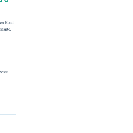
ken Road
onante,
poste