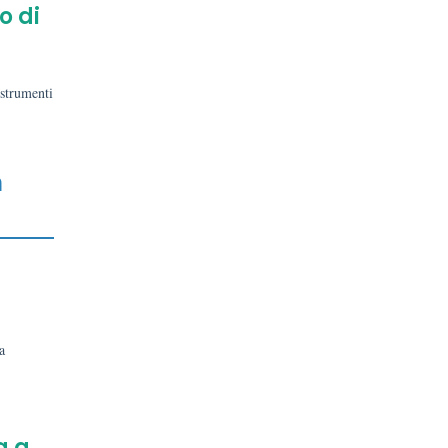
o di
 strumenti
n
a
a a