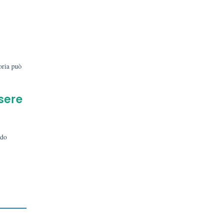
oria può
ssere
ndo