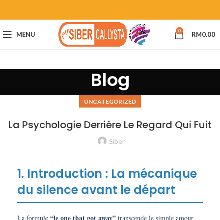
0
MENU
RM
0.00
Blog
UNCATEGORIZED
La Psychologie Derrière Le Regard Qui Fuit
Siber
1. Introduction : La mécanique
du silence avant le départ
“le one that got away”
La formule
transcende le simple amour