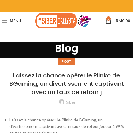
0
MENU
RM
0.00
Blog
POST
Laissez la chance opérer le Plinko de
BGaming, un divertissement captivant
avec un taux de retour j
Siber
Laissez la chance opérer : le Plinko de BGaming, un
divertissement captivant avec un taux de retour joueur à 99%
et des gains jusqu’à x1000.