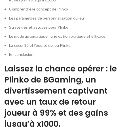
Comprendre le concept de Plinko
Les paramètres de personnalisation du jeu
Stratégies et astuces pour Plinko
Le mode automatique : une option pratique et efficace
La sécurité et l’équité du jeu Plinko
En conclusion
Laissez la chance opérer : le
Plinko de BGaming, un
divertissement captivant
avec un taux de retour
joueur à 99% et des gains
jusqu’à x1000.