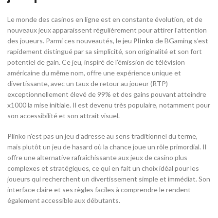
Le monde des casinos en ligne est en constante évolution, et de
nouveaux jeux apparaissent régulièrement pour attirer l’attention
des joueurs. Parmi ces nouveautés, le jeu
Plinko
de BGaming s’est
rapidement distingué par sa simplicité, son originalité et son fort
potentiel de gain. Ce jeu, inspiré de l’émission de télévision
américaine du même nom, offre une expérience unique et
divertissante, avec un taux de retour au joueur (RTP)
exceptionnellement élevé de 99% et des gains pouvant atteindre
x1000 la mise initiale. Il est devenu très populaire, notamment pour
son accessibilité et son attrait visuel.
Plinko n’est pas un jeu d’adresse au sens traditionnel du terme,
mais plutôt un jeu de hasard où la chance joue un rôle primordial. Il
offre une alternative rafraîchissante aux jeux de casino plus
complexes et stratégiques, ce qui en fait un choix idéal pour les
joueurs qui recherchent un divertissement simple et immédiat. Son
interface claire et ses règles faciles à comprendre le rendent
également accessible aux débutants.