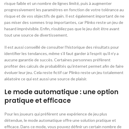
risque faible et un nombre de lignes limité, puis à augmenter
progressivement les paramètres en fonction de votre tolérance au
risque et de vos objectifs de gain. Il est également important de ne
pas miser des sommes trop importantes, car Plinko reste un jeu de
hasard imprévisible. Enfin, n’oubliez pas que le jeu doit être avant
tout une source de divertissement.
Il est aussi conseillé de consulter l’historique des résultats pour
identifier les tendances, même s’il faut garder à l’esprit qu’il n’y a
aucune garantie de succès. Certaines personnes préfèrent
profiter des calculs de probabilités qu’internet permet afin de faire
évoluer leur jeu. Cela reste fictif car Plinko reste un jeu totalement
aléatoire ce qui est aussi une source de plaisir.
Le mode automatique : une option
pratique et efficace
Pour les joueurs qui préfèrent une expérience de jeu plus
détendue, le mode automatique offre une solution pratique et
efficace. Dans ce mode, vous pouvez définir un certain nombre de