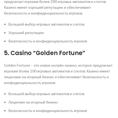
предлагает игрокам более 200 игровых автоматов и слотов.
Казино имеет хороший репутацию и обеспечивает
безопасность и конфиденциальность игроков.
Большой выбор игровых автоматов и слотов
Хороший репутацию
Безопасность и конфиденциальность игроков
5. Casino “Golden Fortune”
Golden Fortune – это новое онлайн-казино, которое предлагает
игрокам более 100 игровых автоматов и слотов. Казино имеет
лицензию на игорный бизнес и обеспечивает безопасность и
конфиденциальность игроков.
Большой выбор игровых автоматов и слотов
Лицензия на игорный бизнес
Безопасность и конфиденциальность игроков