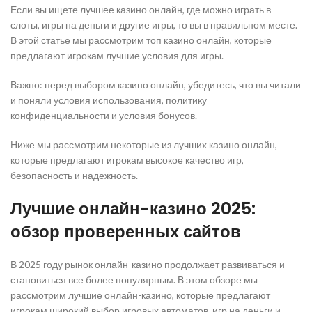
Если вы ищете лучшее казино онлайн, где можно играть в
слоты, игры на деньги и другие игры, то вы в правильном месте.
В этой статье мы рассмотрим топ казино онлайн, которые
предлагают игрокам лучшие условия для игры.
Важно: перед выбором казино онлайн, убедитесь, что вы читали
и поняли условия использования, политику
конфиденциальности и условия бонусов.
Ниже мы рассмотрим некоторые из лучших казино онлайн,
которые предлагают игрокам высокое качество игр,
безопасность и надежность.
Лучшие онлайн-казино 2025:
обзор проверенных сайтов
В 2025 году рынок онлайн-казино продолжает развиваться и
становиться все более популярным. В этом обзоре мы
рассмотрим лучшие онлайн-казино, которые предлагают
игрокам широкий выбор игровых автоматов, игр на деньги и