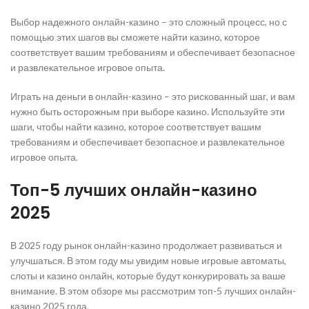
Выбор надежного онлайн-казино – это сложный процесс, но с
помощью этих шагов вы сможете найти казино, которое
соответствует вашим требованиям и обеспечивает безопасное
и развлекательное игровое опыта.
Играть на деньги в онлайн-казино – это рискованный шаг, и вам
нужно быть осторожным при выборе казино. Используйте эти
шаги, чтобы найти казино, которое соответствует вашим
требованиям и обеспечивает безопасное и развлекательное
игровое опыта.
Топ-5 лучших онлайн-казино
2025
В 2025 году рынок онлайн-казино продолжает развиваться и
улучшаться. В этом году мы увидим новые игровые автоматы,
слоты и казино онлайн, которые будут конкурировать за ваше
внимание. В этом обзоре мы рассмотрим топ-5 лучших онлайн-
казино 2025 года.