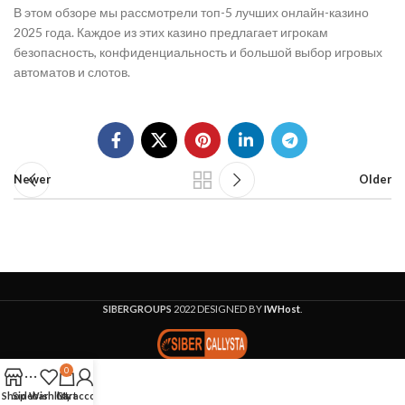
В этом обзоре мы рассмотрели топ-5 лучших онлайн-казино
2025 года. Каждое из этих казино предлагает игрокам
безопасность, конфиденциальность и большой выбор игровых
автоматов и слотов.
Newer
Older
SIBERGROUPS
2022 DESIGNED BY
IWHost
.
0
Shop
Sidebar
Wishlist
Cart
My account