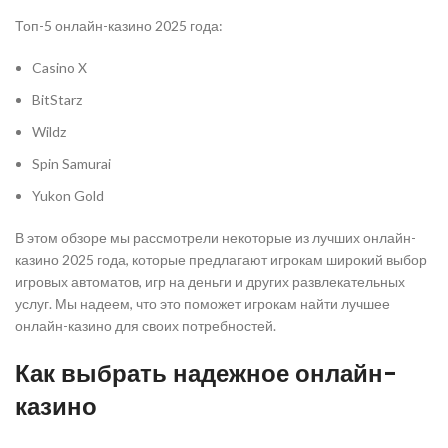
Топ-5 онлайн-казино 2025 года:
Casino X
BitStarz
Wildz
Spin Samurai
Yukon Gold
В этом обзоре мы рассмотрели некоторые из лучших онлайн-
казино 2025 года, которые предлагают игрокам широкий выбор
игровых автоматов, игр на деньги и других развлекательных
услуг. Мы надеем, что это поможет игрокам найти лучшее
онлайн-казино для своих потребностей.
Как выбрать надежное онлайн-
казино