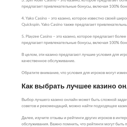
предлагает привлекательные бонусы, включая 100% бону
4. Yako Casino – это казино, которое известно своей шир
Quickspin. Yako Casino также предлагает привлекательн
5. Playzee Casino – это казино, которое предлагает боле
предлагает привлекательные бонусы, включая 100% бону
В целом, эти казино предлагают лучшие условия для иг
качественное обслуживание.
Обратите внимание, что условия для игроков могут изме
Как выбрать лучшее казино он
Выбор лучшего казино онлайн может быть сложной зада
советов и рекомендаций, можно найти подходящее казин
Далее, изучите отзывы и рейтинги других игроков в интер
обслуживания. Важно помнить, что рейтинги могут быть