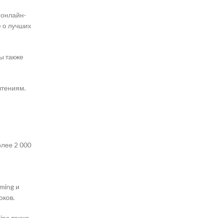
 онлайн-
е о лучших
ы также
чтениям.
олее 2 000
ming и
оков.
sino также