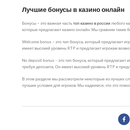
Лучшие бонусы в казино онлайн
Бонусы – это важная часть
топ казино в россии
любого ка
которые предлагают казино онлайн. Мы сравним такие бон
Welcome bonus – это тип бонуса, который предлагает и
имеет высокий уровень RTP и предлагает игрокам возмо
No deposit bonus – это тип бонуса, который предлагает
требуя депозита. Он имеет высокий уровень RTP и пред
В этом разделе мы рассмотрели некоторые из лучших сло
лучшие условия для игроков. Мы надеемся, что это помо