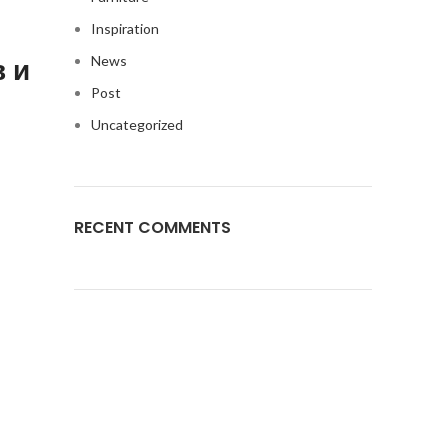
Inspiration
 и
News
Post
Uncategorized
RECENT COMMENTS