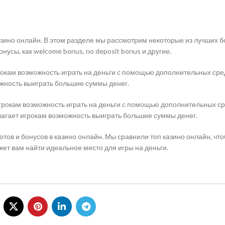
зино онлайн. В этом разделе мы рассмотрим некоторые из лучших б
усы, как welcome bonus, no deposit bonus и другие.
грокам возможность играть на деньги с помощью дополнительных сре
жность выиграть большие суммы денег.
 игрокам возможность играть на деньги с помощью дополнительных ср
лагает игрокам возможность выиграть большие суммы денег.
тов и бонусов в казино онлайн. Мы сравнили топ казино онлайн, чт
жет вам найти идеальное место для игры на деньги.