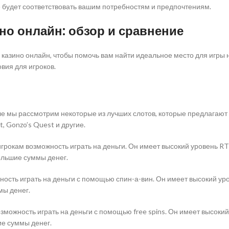
 будет соответствовать вашим потребностям и предпочтениям.
но онлайн: обзор и сравнение
казино онлайн, чтобы помочь вам найти идеальное место для игры н
вия для игроков.
еле мы рассмотрим некоторые из лучших слотов, которые предлагают
t, Gonzo’s Quest и другие.
 игрокам возможность играть на деньги. Он имеет высокий уровень RT
большие суммы денег.
жность играть на деньги с помощью спин-а-вин. Он имеет высокий ур
мы денег.
озможность играть на деньги с помощью free spins. Он имеет высоки
ие суммы денег.