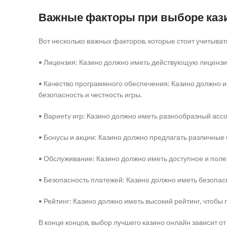
Важные факторы при выборе каз
Вот несколько важных факторов, которые стоит учитыват
• Лицензия: Казино должно иметь действующую лицензию
• Качество программного обеспечения: Казино должно 
безопасность и честность игры.
• Вариety игр: Казино должно иметь разнообразный ассо
• Бонусы и акции: Казино должно предлагать различные 
• Обслуживание: Казино должно иметь доступное и полез
• Безопасность платежей: Казино должно иметь безопас
• Рейтинг: Казино должно иметь высокий рейтинг, чтобы 
В конце концов, выбор лучшего казино онлайн зависит от