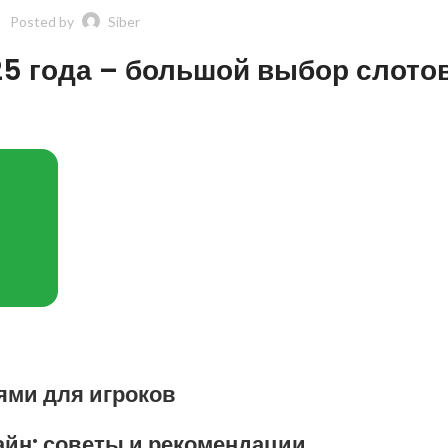
Posted by
Siber
5 года – большой выбор слотов
ями для игроков
айн: советы и рекомендации