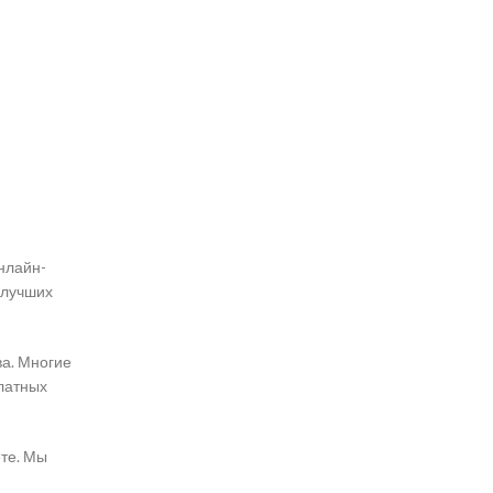
нлайн-
к лучших
ва. Многие
платных
ете. Мы