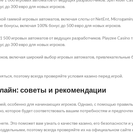
с до 300 евро для новых игроков.
окой гаммой игровых автоматов, включая слоты от NetEnt, Microgamin
ые бонусы, включая 100% бонус до 500 евро для новых игроков.
е 1 500 игровых автоматов от ведущих разработчиков. Playzee Casino 
с до 300 евро для новых игроков.
роков, включая широкий выбор игровых автоматов, привлекательные 
няться, поэтому всегда проверяйте условия казино перед игрой.
лайн: советы и рекомендации
чей, особенно для начинающих игроков. Однако, с помощью правил
о, которое будет соответствовать вашим потребностям и предпочте
нете. Это поможет вам узнать о качестве казино, его безопасности и
 поддельными, поэтому всегда проверяйте их на официальном сайте 