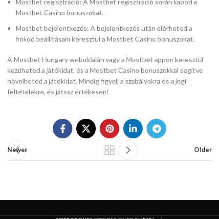
Mostbet regisztráció: A Mostbet regisztráció során kapod a
Mostbet Casino bonuszokat.
Mostbet bejelentkezés: A bejelentkezés után elérheted a
fiókod beállításain keresztül a Mostbet Casino bonuszokat.
A Mostbet Hungary weboldalán vagy a Mostbet appon keresztül
kezdheted a játékidat, és a Mostbet Casino bonuszokkal segítve
növelheted a játékidat. Mindig figyelj a szabályokra és a jogi
feltételekre, és játssz értékesen!
Newer
Older