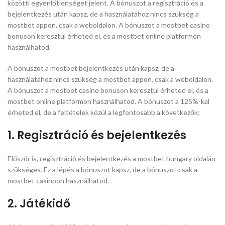
közötti egyenlőtlenséget jelent. A bónuszot a regisztráció és a
bejelentkezés után kapsz, de a használatához nincs szükség a
mostbet appon, csak a weboldalon. A bónuszot a mostbet casino
bonuson keresztül érheted el, és a mostbet online platformon
használhatod.
A bónuszot a mostbet bejelentkezés után kapsz, de a
használatához nincs szükség a mostbet appon, csak a weboldalon.
A bónuszot a mostbet casino bonuson keresztül érheted el, és a
mostbet online platformon használhatod. A bónuszot a 125%-kal
érheted el, de a feltételek közül a legfontosabb a következők:
1. Regisztráció és bejelentkezés
Először is, regisztráció és bejelentkezés a mostbet hungary oldalán
szükséges. Ez a lépés a bónuszot kapsz, de a bónuszot csak a
mostbet casinoon használhatod.
2. Játékidő