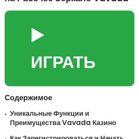
▶️
ИГРАТЬ
Содержимое
Уникальные Функции и
Преимущества Vavada Казино
Как Зарегистрироваться и Начать