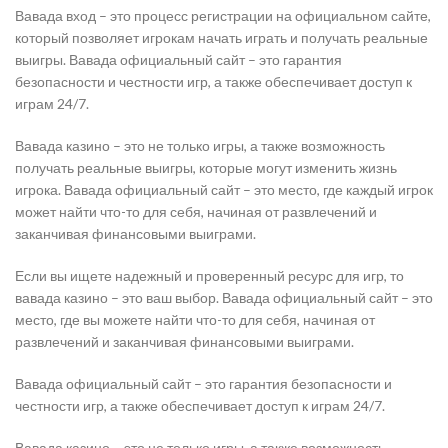
Вавада вход – это процесс регистрации на официальном сайте,
который позволяет игрокам начать играть и получать реальные
выигры. Вавада официальный сайт – это гарантия
безопасности и честности игр, а также обеспечивает доступ к
играм 24/7.
Вавада казино – это не только игры, а также возможность
получать реальные выигры, которые могут изменить жизнь
игрока. Вавада официальный сайт – это место, где каждый игрок
может найти что-то для себя, начиная от развлечений и
заканчивая финансовыми выиграми.
Если вы ищете надежный и проверенный ресурс для игр, то
вавада казино – это ваш выбор. Вавада официальный сайт – это
место, где вы можете найти что-то для себя, начиная от
развлечений и заканчивая финансовыми выиграми.
Вавада официальный сайт – это гарантия безопасности и
честности игр, а также обеспечивает доступ к играм 24/7.
Вавада казино – это не только игры, а также возможность