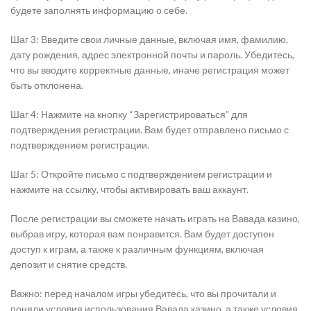
будете заполнять информацию о себе.
Шаг 3: Введите свои личные данные, включая имя, фамилию,
дату рождения, адрес электронной почты и пароль. Убедитесь,
что вы вводите корректные данные, иначе регистрация может
быть отклонена.
Шаг 4: Нажмите на кнопку “Зарегистрироваться” для
подтверждения регистрации. Вам будет отправлено письмо с
подтверждением регистрации.
Шаг 5: Откройте письмо с подтверждением регистрации и
нажмите на ссылку, чтобы активировать ваш аккаунт.
После регистрации вы сможете начать играть на Вавада казино,
выбрав игру, которая вам понравится. Вам будет доступен
доступ к играм, а также к различным функциям, включая
депозит и снятие средств.
Важно: перед началом игры убедитесь, что вы прочитали и
поняли условия использования Вавада казино, а также условия