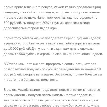
Кроме приветственного бонуса, Vavada казино предлагает ряд
спецпредложений и промокодов, которые помогут вам начать
играть с выигрышом. Например, если вы сделаете депозит в
500 рублей, вы получите 20% от суммы депозита в виде
дополнительных средств для игры.
Кроме того, Vavada казино предлагает акцию “Русская неделя”,
в рамках которой вы можете играть на любые игры и выиграть
до 10 000 рублей. Для участия в акции вам нужно сделать
депозит в 500 рублей и играть на любые игры в течение недели.
В Vavada казино также есть программа лояльности, которая
позволяет вам получать бонусы и преимущества за каждые 10
000 рублей, которые вы играете. Это значит, что чем больше вы
играете, тем больше вы получаете.
В целом, Vavada казино предлагает новые игрокам множество
преимуществ и бонусов, чтобы начать играть с радостью и
выиграть больше. Если вы решите играть в Vavada казино, вы
сможете начать играть с приветственным бонусом и получать