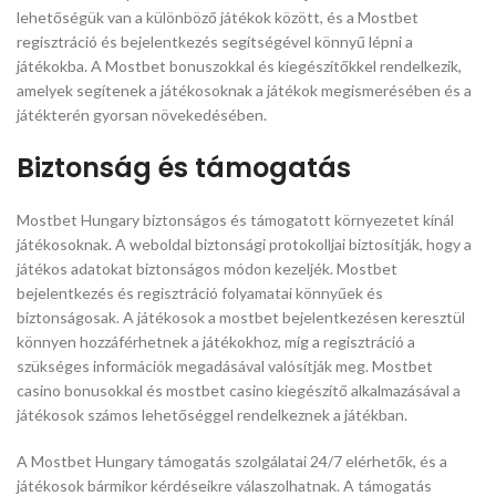
lehetőségük van a különböző játékok között, és a Mostbet
regisztráció és bejelentkezés segítségével könnyű lépni a
játékokba. A Mostbet bonuszokkal és kiegészítőkkel rendelkezik,
amelyek segítenek a játékosoknak a játékok megismerésében és a
játékterén gyorsan növekedésében.
Biztonság és támogatás
Mostbet Hungary biztonságos és támogatott környezetet kínál
játékosoknak. A weboldal biztonsági protokolljai biztosítják, hogy a
játékos adatokat biztonságos módon kezeljék. Mostbet
bejelentkezés és regisztráció folyamatai könnyűek és
biztonságosak. A játékosok a mostbet bejelentkezésen keresztül
könnyen hozzáférhetnek a játékokhoz, míg a regisztráció a
szükséges információk megadásával valósítják meg. Mostbet
casino bonusokkal és mostbet casino kiegészítő alkalmazásával a
játékosok számos lehetőséggel rendelkeznek a játékban.
A Mostbet Hungary támogatás szolgálatai 24/7 elérhetők, és a
játékosok bármikor kérdéseikre válaszolhatnak. A támogatás