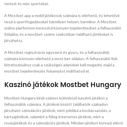
teniszt és más sportokat.
A Mostbet app a mobil játékosok számára is elérhető, és lehetővé
teszi a sportfogadásokat bármilyen helyen, bármikor. A Mostbet
online platformon keresztül könnyen bejelentkezhet a felhasználói
fiókjába, és a mostbet casino szekcióban található játékokat is
játszhatsz.
A Mostbet regisztráció egyszerű és gyors, és a felhasználók
számára könnyen elérhető a most bet oldalon. A felhasználói fiók
létrehozásához csak a szükséges adatokat kell megadni, majd a
mostbet bejelentkezés folyamatot indíthatod el.
Kaszinó játékok Mostbet Hungary
Mostbet Hungary kínál számos különböző kaszinó játékot a
felhasználók számára. A játékok között találhatók szabadon
játszható szimulációs játékok, mint például a kockácsatolás, a
kártyajátékok, valamint a főleg internetes játékok, mint a
rovásjátékok és a szimulációs játékok. Minden játékot könnyű elérni