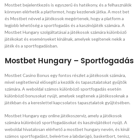
Mostbet bejelentkezés is egyszerű és hatékony, és a felhasználók
könnyen elérhetik a platformot, hogy kezdenek játka. A most bet
és Mostbet névvel a játékosok megértenek, hogy a platform a
legjobb lehetőség a sportfogadás és a kaszinójáték számára. A
Mostbet Hungary szolgáltatásai a játékosok számára különböző
játékokat és eseményeket kínálnak, amelyek segítenek nekik a
játék és a sportfogadásban.
Mostbet Hungary – Sportfogadás
Mostbet Casino Bonus egy fontos részlet a játékosok számára,
mivel segítetlenül elősegíti a kezdők és tapasztalatokat gyűjtők
számára. A weboldal számos különböző sportfogadás esetén
különböző bonusokat nyújt, amelyek segítenek a játékosoknak a
játékban és a kereslettel kapcsolatos tapasztalatok gyűjtésében.
Mostbet Hungary egy online játékoszerviz, amely a játékosok
számára különböző sportfogadásokat és kaszinójátékot nyújt. A
weboldal hivatalosan elérhető a mostbet hungary nevén, és kínál
számos sportfogadást, beleértve a labdarúgó, basketbort, tenisz,