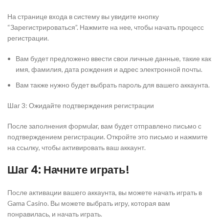
На странице входа в систему вы увидите кнопку
“Зарегистрироваться”. Нажмите на нее, чтобы начать процесс
регистрации.
Вам будет предложено ввести свои личные данные, такие как
имя, фамилия, дата рождения и адрес электронной почты.
Вам также нужно будет выбрать пароль для вашего аккаунта.
Шаг 3: Ожидайте подтверждения регистрации
После заполнения формular, вам будет отправлено письмо с
подтверждением регистрации. Откройте это письмо и нажмите
на ссылку, чтобы активировать ваш аккаунт.
Шаг 4: Начните играть!
После активации вашего аккаунта, вы можете начать играть в
Gama Casino. Вы можете выбрать игру, которая вам
понравилась, и начать играть.