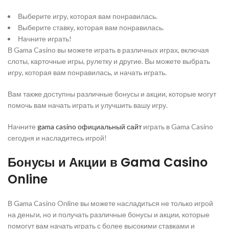
Выберите игру, которая вам понравилась.
Выберите ставку, которая вам понравилась.
Начните играть!
В Gama Casino вы можете играть в различных играх, включая
слоты, карточные игры, рулетку и другие. Вы можете выбрать
игру, которая вам понравилась, и начать играть.
Вам также доступны различные бонусы и акции, которые могут
помочь вам начать играть и улучшить вашу игру.
Начните
gama casino официальный сайт
играть в Gama Casino
сегодня и насладитесь игрой!
Бонусы и Акции в Gama Casino
Online
В Gama Casino Online вы можете насладиться не только игрой
на деньги, но и получать различные бонусы и акции, которые
помогут вам начать играть с более высокими ставками и