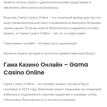
можете начать играть с дополнительными средствами и
увеличить свои шансы на выигрыш.
В целом, Gama Casino Online – это отличный выбор для тех, кто
ищет развлекательный опыт и возможность выиграть большие
суммы денег. Если вы ищете безопасное и надежное онлайн-
казино, то Gama Casino Online – это то, что вам нужно.
Гама казино онлайн – это ваш путь к выигрышу!
Начните играть сегодня и получите приветственный бонус!
Гама Казино Онлайн – Gama
Casino Online
Gama Casino Online – это онлайн-казино, которое было
основано в 2019 году. Компания имеет лицензию на операцию
в Мальте и подчиняется строгим правилам и нормам, чтобы
обеспечить безопасность и честность игроков.