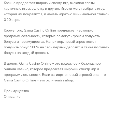
Казино предлагает широкий спектр игр, включая слоты,
карточные игры, рулетку и другие. Игроки могут выбрать игру,
которая им понравится, и начать играть с минимальной ставкой
0,20 евро.
Кроме того, Gama Casino Online предлагает несколько
программ лояльности, которые помогут игрокам получать
бонусы и преимущества. Например, новый игрок может
получить бонус 100% на свой первый депозит, а также получать
бонусы на каждый депозит.
В целом, Gama Casino Online – это надежное и безопасное
онлайн-казино, которое предлагает широкий спектр игр и
программ лояльности. Если вы ищете новый игровой опыт, то
Gama Casino Online – это отличный выбор.
Преимущества
Описание