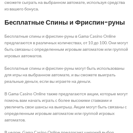
сможете сыграть на выбранном автомате, используя средства
из вашего бонуса.
Бесплатные Спины и Фриспин-руны
Бесплатные спины и фриспин-руны в Gama Casino Online
предлагаются в различных количествах, от 10 до 100. Они могут
быть связаны с определенным игровым автоматом или группой
игровых автоматов.
Бесплатные спины и фриспин-руны могут быть использованы
для игры на выбранном автомате, и вы сможете выиграть
реальные деньги, если вы играете на деньги.
В Gama Casino Online также предлагаются акции, которые могут
помочь вам начать играть с более высокими ставками и
увеличить свои шансы на выигрыш. Акции могут быть связаны с
определенным игровым автоматом или группой игровых
автоматов.
В целом, Gama Casino Online предлагает широкий выбор