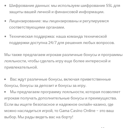
Шифрование данных: мы используем шифрование SSL для
защиты вашей личной и финансовой информации.
Лицензирование: мы лицензированы и регулируемся
соответствующими органами.
Техническая поддержка: наша команда технической
поддержки доступна 24/7 для решения любых вопросов.
Мы также предлагаем игрокам различные бонусы и программы
лояльности, чтобы сделать игру еще более интересной и
привлекательной.
Вас ждут различные бонусы, включая приветственные
бонусы, бонусы за депозит и бонусы за игру.
Мы предлагаем программу лояльности, которая позволяет
игрокам получать дополнительные бонусы и преимущества.
Если вы ищете безопасное и надежное онлайн-казино, где
можно насладиться игрой, то Gama Casino Online – это ваш
выбор. Мы рады видеть вас на борту!