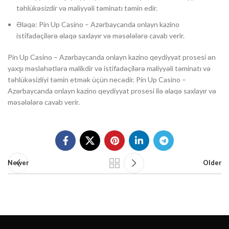
təhlükəsizdir və maliyyəli təminatı təmin edir.
Əlaqə: Pin Up Casino – Azərbaycanda onlayn kazino
istifadəçilərə əlaqə saxlayır və məsələlərə cavab verir.
Pin Up Casino – Azərbaycanda onlayn kazino qeydiyyat prosesi ən
yaxşı məsləhətlərə malikdir və istifadəçilərə maliyyəli təminatı və
təhlükəsizliyi təmin etmək üçün necədir. Pin Up Casino –
Azərbaycanda onlayn kazino qeydiyyat prosesi ilə əlaqə saxlayır və
məsələlərə cavab verir.
Newer
Older