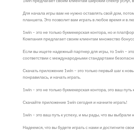
1win предлагает своим клиентам широкий спектр услуг, в
Для начала игры вам не нужно оставлять свой дом, пото
планшета. Это позволит вам играть в любое время и в лю
1win – это не только букмекерская контора, но и платфо
Компания предлагает своим клиентам множество бонусо
Если вы ищете надежный партнер для игры, то 1win – э
соответствии с международными стандартами безопасно
Скачать приложение 1win – это только первый шаг к нов
понравилась, и начать играть.
1win – это не только букмекерская контора, это ваш путь 
Скачайте приложение 1win сегодня и начните играть!
1win – это ваш путь к успеху, и мы рады, что вы выбрали 
Надеемся, что вы будете играть с нами и достигните свои