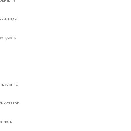
овить” и
чные виды
получать
л, теннис,
их ставок.
делать