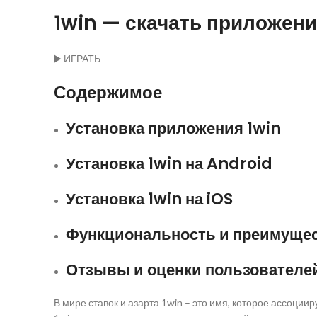
1win — скачать приложен
▶️ ИГРАТЬ
Содержимое
Установка приложения 1win
Установка 1win на Android
Установка 1win на iOS
Функциональность и преимущес
Отзывы и оценки пользователей
В мире ставок и азарта 1win – это имя, которое ассоци