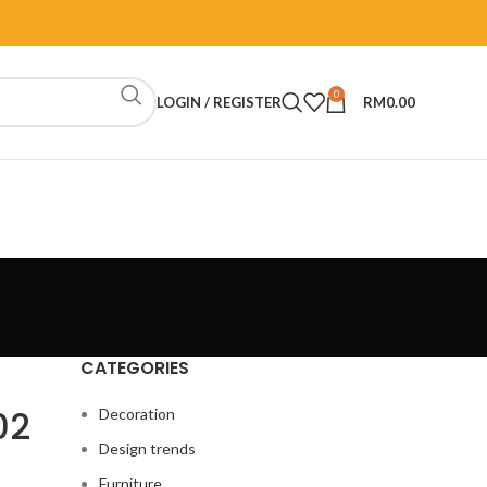
0
LOGIN / REGISTER
RM
0.00
CATEGORIES
02
Decoration
Design trends
Furniture