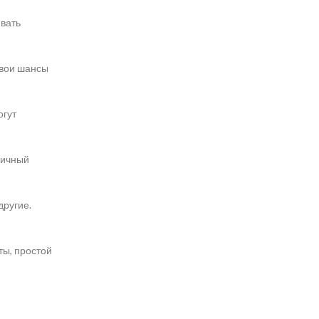
ивать
свои шансы
огут
личный
другие.
ты, простой