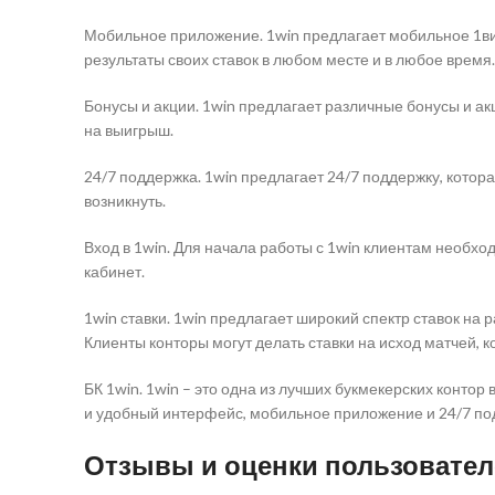
Мобильное приложение. 1win предлагает мобильное 1вин
результаты своих ставок в любом месте и в любое время.
Бонусы и акции. 1win предлагает различные бонусы и а
на выигрыш.
24/7 поддержка. 1win предлагает 24/7 поддержку, кото
возникнуть.
Вход в 1win. Для начала работы с 1win клиентам необхо
кабинет.
1win ставки. 1win предлагает широкий спектр ставок на р
Клиенты конторы могут делать ставки на исход матчей, к
БК 1win. 1win – это одна из лучших букмекерских конто
и удобный интерфейс, мобильное приложение и 24/7 по
Отзывы и оценки пользовател