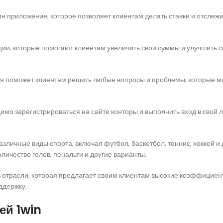
 приложение, которое позволяет клиентам делать ставки и отслеж
кции, которые помогают клиентам увеличить свои суммы и улучшить 
рая поможет клиентам решить любые вопросы и проблемы, которые м
димо зарегистрироваться на сайте конторы и выполнить вход в свой 
азличные виды спорта, включая футбол, баскетбол, теннис, хоккей и 
оличество голов, пенальти и другие варианты.
р в отрасли, которая предлагает своим клиентам высокие коэффициен
ддержку.
ей 1win