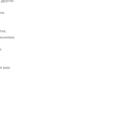
 другое.
или
тка.
жениями.
в
ая вам