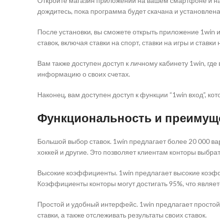
Откройте магазин приложений на вашем смартфоне и най
дождитесь, пока программа будет скачана и установлена
После установки, вы сможете открыть приложение 1win 
ставок, включая ставки на спорт, ставки на игры и ставки 
Вам также доступен доступ к личному кабинету 1win, где
информацию о своих счетах.
Наконец, вам доступен доступ к функции “1win вход”, кот
Функциональность и преимуще
Большой выбор ставок. 1win предлагает более 20 000 ва
хоккей и другие. Это позволяет клиентам конторы выбр
Высокие коэффициенты. 1win предлагает высокие коэфф
Коэффициенты конторы могут достигать 95%, что являет
Простой и удобный интерфейс. 1win предлагает простой
ставки, а также отслеживать результаты своих ставок.