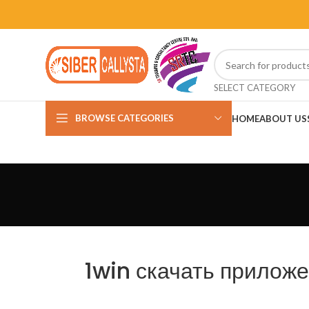
SELECT CATEGORY
BROWSE CATEGORIES
HOME
ABOUT US
1win скачать прилож