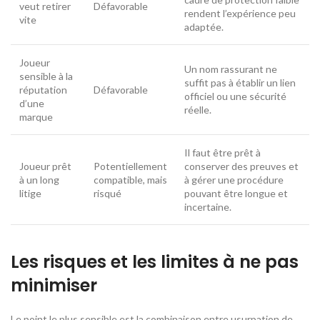
veut retirer
Défavorable
rendent l’expérience peu
vite
adaptée.
Joueur
Un nom rassurant ne
sensible à la
suffit pas à établir un lien
réputation
Défavorable
officiel ou une sécurité
d’une
réelle.
marque
Il faut être prêt à
Joueur prêt
Potentiellement
conserver des preuves et
à un long
compatible, mais
à gérer une procédure
litige
risqué
pouvant être longue et
incertaine.
Les risques et les limites à ne pas
minimiser
Le point le plus sensible est la combinaison entre usurpation de