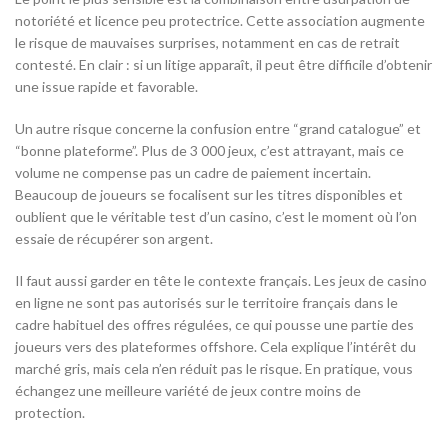
notoriété et licence peu protectrice. Cette association augmente
le risque de mauvaises surprises, notamment en cas de retrait
contesté. En clair : si un litige apparaît, il peut être difficile d’obtenir
une issue rapide et favorable.
Un autre risque concerne la confusion entre “grand catalogue” et
“bonne plateforme”. Plus de 3 000 jeux, c’est attrayant, mais ce
volume ne compense pas un cadre de paiement incertain.
Beaucoup de joueurs se focalisent sur les titres disponibles et
oublient que le véritable test d’un casino, c’est le moment où l’on
essaie de récupérer son argent.
Il faut aussi garder en tête le contexte français. Les jeux de casino
en ligne ne sont pas autorisés sur le territoire français dans le
cadre habituel des offres régulées, ce qui pousse une partie des
joueurs vers des plateformes offshore. Cela explique l’intérêt du
marché gris, mais cela n’en réduit pas le risque. En pratique, vous
échangez une meilleure variété de jeux contre moins de
protection.