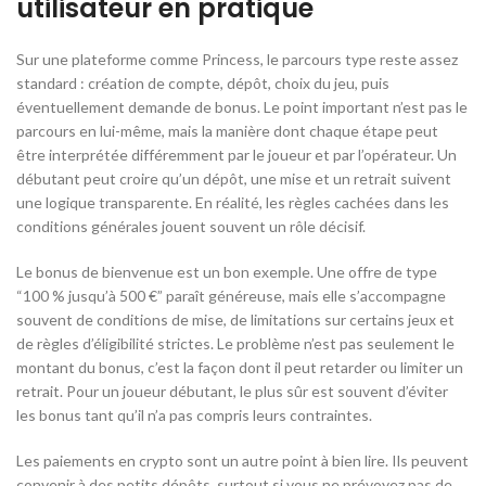
utilisateur en pratique
Sur une plateforme comme Princess, le parcours type reste assez
standard : création de compte, dépôt, choix du jeu, puis
éventuellement demande de bonus. Le point important n’est pas le
parcours en lui-même, mais la manière dont chaque étape peut
être interprétée différemment par le joueur et par l’opérateur. Un
débutant peut croire qu’un dépôt, une mise et un retrait suivent
une logique transparente. En réalité, les règles cachées dans les
conditions générales jouent souvent un rôle décisif.
Le bonus de bienvenue est un bon exemple. Une offre de type
“100 % jusqu’à 500 €” paraît généreuse, mais elle s’accompagne
souvent de conditions de mise, de limitations sur certains jeux et
de règles d’éligibilité strictes. Le problème n’est pas seulement le
montant du bonus, c’est la façon dont il peut retarder ou limiter un
retrait. Pour un joueur débutant, le plus sûr est souvent d’éviter
les bonus tant qu’il n’a pas compris leurs contraintes.
Les paiements en crypto sont un autre point à bien lire. Ils peuvent
convenir à des petits dépôts, surtout si vous ne prévoyez pas de