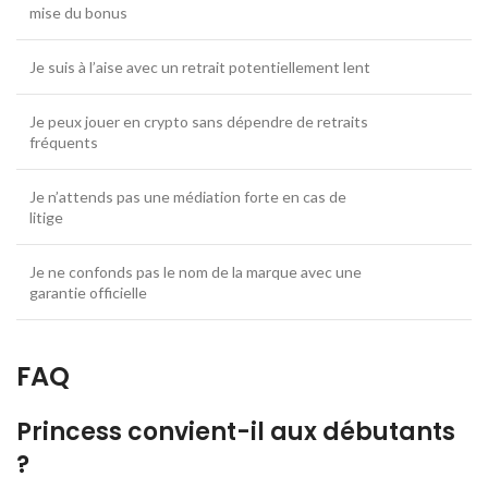
mise du bonus
Je suis à l’aise avec un retrait potentiellement lent
Je peux jouer en crypto sans dépendre de retraits
fréquents
Je n’attends pas une médiation forte en cas de
litige
Je ne confonds pas le nom de la marque avec une
garantie officielle
FAQ
Princess convient-il aux débutants
?