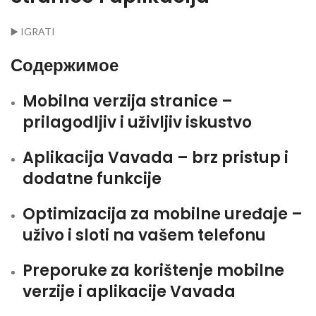
▶️ IGRATI
Содержимое
Mobilna verzija stranice –
prilagodljiv i uživljiv iskustvo
Aplikacija Vavada – brz pristup i
dodatne funkcije
Optimizacija za mobilne uređaje –
uživo i sloti na vašem telefonu
Preporuke za korištenje mobilne
verzije i aplikacije Vavada