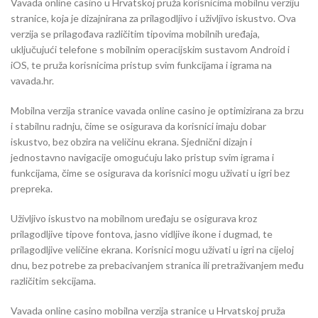
Vavada online casino u Hrvatskoj pruža korisnicima mobilnu verziju
stranice, koja je dizajnirana za prilagodljivo i uživljivo iskustvo. Ova
verzija se prilagođava različitim tipovima mobilnih uređaja,
uključujući telefone s mobilnim operacijskim sustavom Android i
iOS, te pruža korisnicima pristup svim funkcijama i igrama na
vavada.hr.
Mobilna verzija stranice vavada online casino je optimizirana za brzu
i stabilnu radnju, čime se osigurava da korisnici imaju dobar
iskustvo, bez obzira na veličinu ekrana. Sjednični dizajn i
jednostavno navigacije omogućuju lako pristup svim igrama i
funkcijama, čime se osigurava da korisnici mogu uživati u igri bez
prepreka.
Uživljivo iskustvo na mobilnom uređaju se osigurava kroz
prilagodljive tipove fontova, jasno vidljive ikone i dugmad, te
prilagodljive veličine ekrana. Korisnici mogu uživati u igri na cijeloj
dnu, bez potrebe za prebacivanjem stranica ili pretraživanjem među
različitim sekcijama.
Vavada online casino mobilna verzija stranice u Hrvatskoj pruža